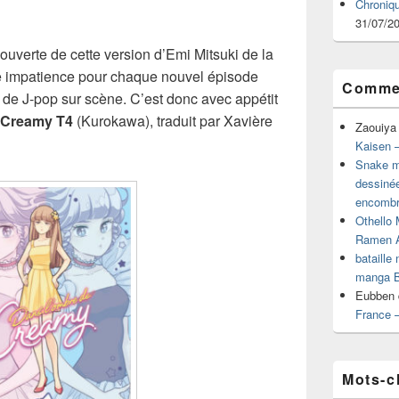
Chroniq
31/07/2
uverte de cette version d’Emi Mitsuki de la
e impatience pour chaque nouvel épisode
Commen
dol de J-pop sur scène. C’est donc avec appétit
 Creamy T4
(Kurokawa), traduit par Xavière
Zaouiya
Kaisen –
Snake mu
dessiné
encombr
Othello 
Ramen 
bataille
manga B
Eubben
France 
Mots-c