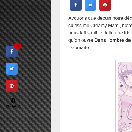
Avouons que depuis notre déco
cultissime Creamy Mami, notr
nous fait sautiller telle une i
qu’on ouvre
Dans l’ombre de
Daumarie.
0
0
PARTAGES