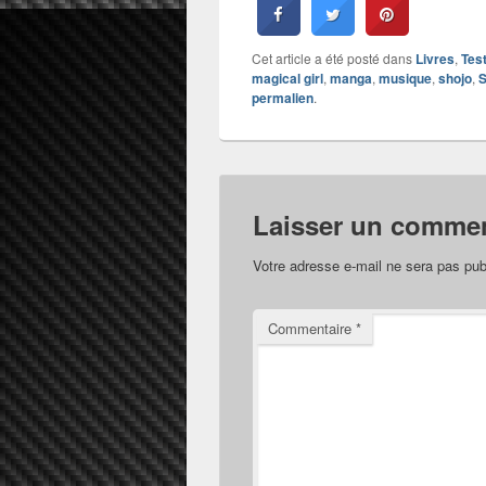
Cet article a été posté dans
Livres
,
Tes
magical girl
,
manga
,
musique
,
shojo
,
S
permalien
.
Laisser un commen
Votre adresse e-mail ne sera pas pub
Commentaire
*