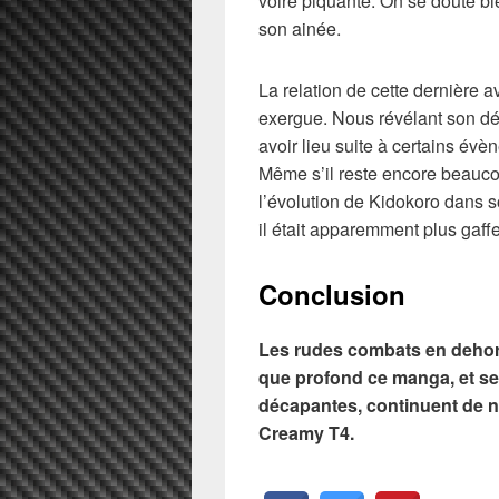
voire piquante. On se doute bie
son ainée.
La relation de cette dernière 
exergue. Nous révélant son dé
avoir lieu suite à certains évèn
Même s’il reste encore beaucou
l’évolution de Kidokoro dans so
il était apparemment plus gaff
Conclusion
Les rudes combats en dehors
que profond ce manga, et s
décapantes, continuent de 
Creamy T4.