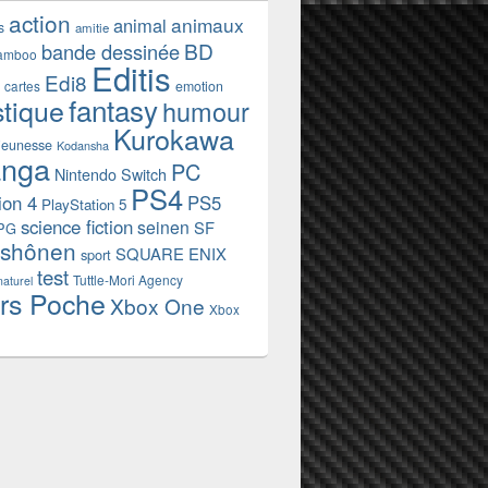
action
animaux
animal
s
amitie
BD
bande dessinée
amboo
Editis
Edi8
emotion
cartes
fantasy
stique
humour
Kurokawa
jeunesse
Kodansha
nga
PC
Nintendo Switch
PS4
ion 4
PS5
PlayStation 5
science fiction
seinen
SF
PG
shônen
SQUARE ENIX
sport
test
Tuttle-Mori Agency
naturel
rs Poche
Xbox One
Xbox