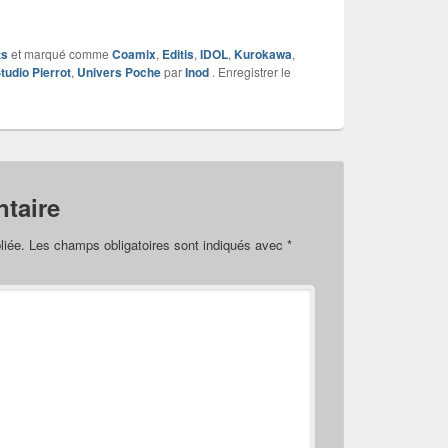
ts
et marqué comme
Coamix
,
Editis
,
IDOL
,
Kurokawa
,
tudio Pierrot
,
Univers Poche
par
Inod
. Enregistrer le
taire
liée.
Les champs obligatoires sont indiqués avec
*