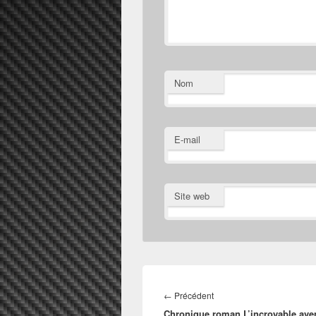
Nom
E-mail
Site web
Navigation
de
Article
←
Précédent
l’article
Chronique roman L’incroyable ave
précédent :