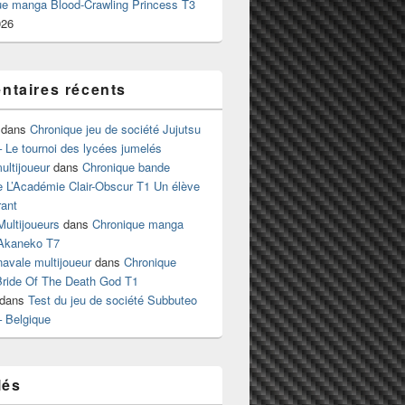
ue manga Blood-Crawling Princess T3
026
taires récents
dans
Chronique jeu de société Jujutsu
 Le tournoi des lycées jumelés
ltijoueur
dans
Chronique bande
e L’Académie Clair-Obscur T1 Un élève
ant
Multijoueurs
dans
Chronique manga
Akaneko T7
 navale multijoueur
dans
Chronique
ride Of The Death God T1
dans
Test du jeu de société Subbuteo
– Belgique
lés