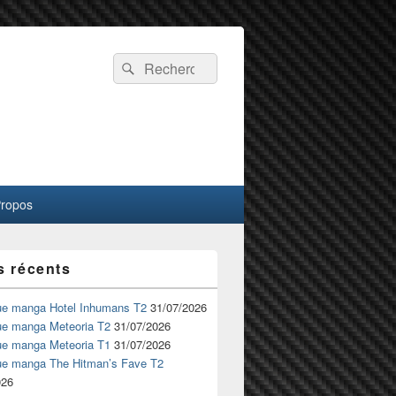
Recherche :
Rechercher
Propos
s récents
ue manga Hotel Inhumans T2
31/07/2026
ue manga Meteoria T2
31/07/2026
ue manga Meteoria T1
31/07/2026
ue manga The Hitman’s Fave T2
026