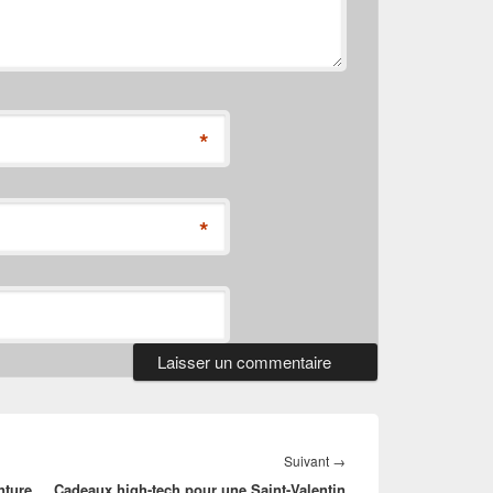
*
*
Article
Suivant
→
nture
Cadeaux high-tech pour une Saint-Valentin
suivant :