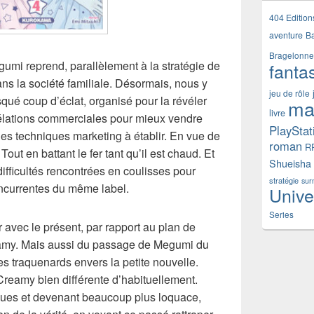
404 Edition
aventure
B
Bragelonne
umi reprend, parallèlement à la stratégie de
fanta
s la société familiale. Désormais, nous y
jeu de rôle
squé coup d’éclat, organisé pour la révéler
ma
livre
évélations commerciales pour mieux vendre
PlayStat
 des techniques marketing à établir. En vue de
roman
R
out en battant le fer tant qu’il est chaud. Et
Shueisha
difficultés rencontrées en coulisses pour
stratégie
sur
concurrentes du même label.
Unive
Series
avec le présent, par rapport au plan de
amy. Mais aussi du passage de Megumi du
des traquenards envers la petite nouvelle.
 Creamy bien différente d’habituellement.
ques et devenant beaucoup plus loquace,