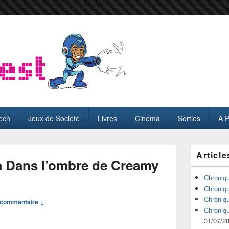
ech
Jeux de Société
Livres
Cinéma
Sorties
A 
Zone
Article
principale
 Dans l’ombre de Creamy
de
widget
Chroniq
pour
Chroniq
la
Chroniq
commentaire ↓
barre
Chroniq
latérale
31/07/2