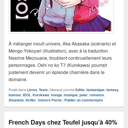
À mélanger moult univers, Aka Akasaka (scénario) et
Mengo Yokoyari (illustration), avec à la traduction
Nesrine Mezouane, troublent continuellement leurs
personnages. Oshi no ko T7 (Kurokawa) pourrait
justement devenir un épisode charnière dans le
domaine.
Posté dans
Livres
,
Tests
|
Marqué comme
Editis
,
fantastique
,
fantasy
,
humour
,
IDOL
,
Kurokawa
,
manga
,
musique
,
polar
,
romance
,
Shueisha
,
thriller
,
Univers Poche
|
Publier un commentaire
French Days chez Teufel jusqu’à 40%