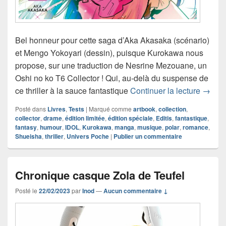
Bel honneur pour cette saga d’Aka Akasaka (scénario)
et Mengo Yokoyari (dessin), puisque Kurokawa nous
propose, sur une traduction de Nesrine Mezouane, un
Oshi no ko T6 Collector ! Qui, au-delà du suspense de
Chroni
ce thriller à la sauce fantastique
Continuer la lecture
→
Posté dans
Livres
,
Tests
|
Marqué comme
artbook
,
collection
,
collector
,
drame
,
édition limitée
,
édition spéciale
,
Editis
,
fantastique
,
fantasy
,
humour
,
IDOL
,
Kurokawa
,
manga
,
musique
,
polar
,
romance
,
Shueisha
,
thriller
,
Univers Poche
|
Publier un commentaire
Chronique casque Zola de Teufel
Posté le
22/02/2023
par
Inod
—
Aucun commentaire ↓