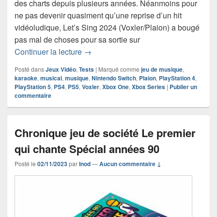
des charts depuis plusieurs années. Néanmoins pour
ne pas devenir quasiment qu’une reprise d’un hit
vidéoludique, Let’s Sing 2024 (Voxler/Plaion) a bougé
pas mal de choses pour sa sortie sur
Chronique jeu vidéo Let’s Sing 2024
Continuer la lecture
→
Posté dans
Jeux Vidéo
,
Tests
|
Marqué comme
jeu de musique
,
karaoke
,
musical
,
musique
,
Nintendo Switch
,
Plaion
,
PlayStation 4
,
PlayStation 5
,
PS4
,
PS5
,
Voxler
,
Xbox One
,
Xbox Series
|
Publier un
commentaire
Chronique jeu de société Le premier
qui chante Spécial années 90
Posté le
02/11/2023
par
Inod
—
Aucun commentaire ↓