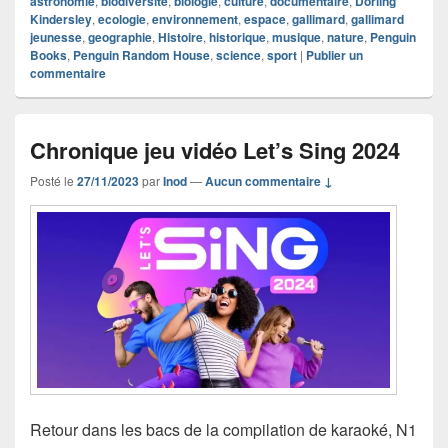
astronomie
,
biodiversité
,
biologie
,
culture
,
documentaire
,
Dorling
Kindersley
,
ecologie
,
environnement
,
espace
,
gallimard
,
gallimard
jeunesse
,
geographie
,
Histoire
,
historique
,
musique
,
nature
,
Penguin
Books
,
Penguin Random House
,
science
,
sport
|
Publier un
commentaire
Chronique jeu vidéo Let’s Sing 2024
Posté le
27/11/2023
par
Inod
—
Aucun commentaire ↓
Retour dans les bacs de la compilation de karaoké, N1