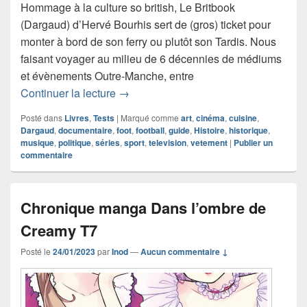
Hommage à la culture so british, Le Britbook
(Dargaud) d’Hervé Bourhis sert de (gros) ticket pour
monter à bord de son ferry ou plutôt son Tardis. Nous
faisant voyager au milieu de 6 décennies de médiums
et évènements Outre-Manche, entre
Chronique livre documentaire Le Britb
Continuer la lecture
→
Posté dans
Livres
,
Tests
|
Marqué comme
art
,
cinéma
,
cuisine
,
Dargaud
,
documentaire
,
foot
,
football
,
guide
,
Histoire
,
historique
,
musique
,
politique
,
séries
,
sport
,
television
,
vetement
|
Publier un
commentaire
Chronique manga Dans l’ombre de
Creamy T7
Posté le
24/01/2023
par
Inod
—
Aucun commentaire ↓