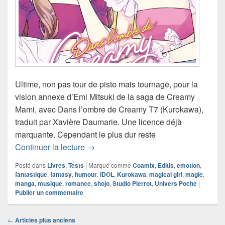
Ultime, non pas tour de piste mais tournage, pour la
vision annexe d’Emi Mitsuki de la saga de Creamy
Mami, avec Dans l’ombre de Creamy T7 (Kurokawa),
traduit par Xavière Daumarie. Une licence déjà
marquante. Cependant le plus dur reste
Chronique manga Dans l’ombre de Cr
Continuer la lecture
→
Posté dans
Livres
,
Tests
|
Marqué comme
Coamix
,
Editis
,
emotion
,
fantastique
,
fantasy
,
humour
,
IDOL
,
Kurokawa
,
magical girl
,
magie
,
manga
,
musique
,
romance
,
shojo
,
Studio Pierrot
,
Univers Poche
|
Publier un commentaire
Navigation
←
Articles plus anciens