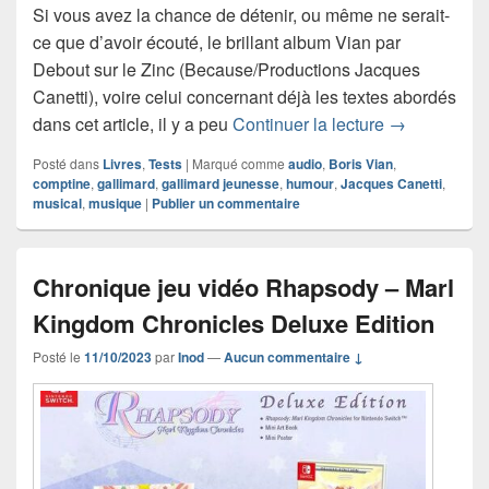
Si vous avez la chance de détenir, ou même ne serait-
ce que d’avoir écouté, le brillant album Vian par
Debout sur le Zinc (Because/Productions Jacques
Canetti), voire celui concernant déjà les textes abordés
Chronique li
dans cet article, il y a peu
Continuer la lecture
→
Posté dans
Livres
,
Tests
|
Marqué comme
audio
,
Boris Vian
,
comptine
,
gallimard
,
gallimard jeunesse
,
humour
,
Jacques Canetti
,
musical
,
musique
|
Publier un commentaire
Chronique jeu vidéo Rhapsody – Marl
Kingdom Chronicles Deluxe Edition
Posté le
11/10/2023
par
Inod
—
Aucun commentaire ↓