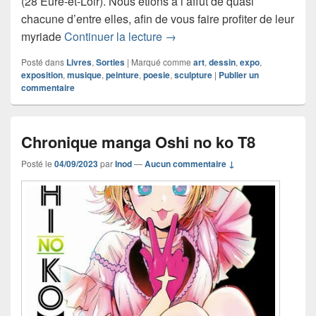
(28 Eure-et-Loir). Nous étions à l’affût de quasi
chacune d’entre elles, afin de vous faire profiter de leur
Reportage 10ème Exposition d
myriade
Continuer la lecture
→
Posté dans
Livres
,
Sorties
|
Marqué comme
art
,
dessin
,
expo
,
exposition
,
musique
,
peinture
,
poesie
,
sculpture
|
Publier un
commentaire
Chronique manga Oshi no ko T8
Posté le
04/09/2023
par
Inod
—
Aucun commentaire ↓