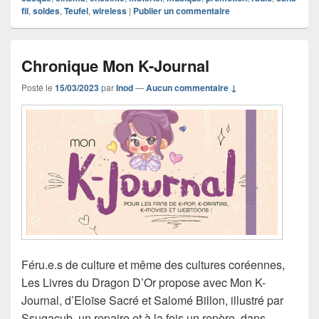
fil
,
soldes
,
Teufel
,
wireless
|
Publier un commentaire
Chronique Mon K-Journal
Posté le
15/03/2023
par
Inod
—
Aucun commentaire ↓
Féru.e.s de culture et même des cultures coréennes,
Les Livres du Dragon D’Or propose avec Mon K-
Journal, d’Eloïse Sacré et Salomé Billon, illustré par
Ssugacub, un repaire et à la fois un repère, dans