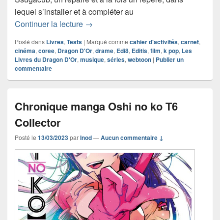
lequel s’installer et à compléter au
Chronique Mon K-Journal
Continuer la lecture
→
Posté dans
Livres
,
Tests
|
Marqué comme
cahier d'activités
,
carnet
,
cinéma
,
coree
,
Dragon D'Or
,
drame
,
Edi8
,
Editis
,
film
,
k pop
,
Les
Livres du Dragon D'Or
,
musique
,
séries
,
webtoon
|
Publier un
commentaire
Chronique manga Oshi no ko T6
Collector
Posté le
13/03/2023
par
Inod
—
Aucun commentaire ↓