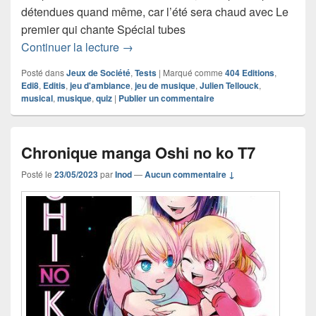
détendues quand même, car l’été sera chaud avec Le
premier qui chante Spécial tubes
Chronique jeu de société Le premier qu
Continuer la lecture
→
Posté dans
Jeux de Société
,
Tests
|
Marqué comme
404 Editions
,
Edi8
,
Editis
,
jeu d'ambiance
,
jeu de musique
,
Julien Tellouck
,
musical
,
musique
,
quiz
|
Publier un commentaire
Chronique manga Oshi no ko T7
Posté le
23/05/2023
par
Inod
—
Aucun commentaire ↓