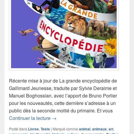
Récente mise à jour de La grande encyclopédie de
Gallimard Jeunesse, traduite par Sylvie Deraime et
Manuel Boghossian, avec l’apport de Bruno Porlier
pour les nouveautés, cette dernière s’adresse à un
public dès la seconde moitié du primaire. Et vous
Chronique livre documentaire La gran
Continuer la lecture
→
Posté dans
Livres
,
Tests
|
Marqué comme
animal
,
animaux
,
art
,