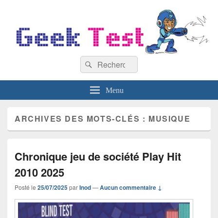
GeekTest
Recherche :
Blog jeux-vidéo et high-tech
Rechercher
Menu
ARCHIVES DES MOTS-CLÉS :
MUSIQUE
Chronique jeu de société Play Hit
2010 2025
Posté le
25/07/2025
par
Inod
—
Aucun commentaire ↓