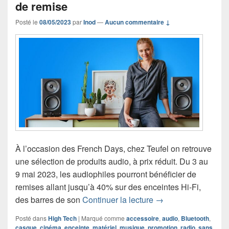
de remise
Posté le
08/05/2023
par
Inod
—
Aucun commentaire ↓
À l’occasion des French Days, chez Teufel on retrouve
une sélection de produits audio, à prix réduit. Du 3 au
9 mai 2023, les audiophiles pourront bénéficier de
remises allant jusqu’à 40% sur des enceintes Hi-Fi,
French Days chez Te
des barres de son
Continuer la lecture
→
Posté dans
High Tech
|
Marqué comme
accessoire
,
audio
,
Bluetooth
,
casque
,
cinéma
,
enceinte
,
matériel
,
musique
,
promotion
,
radio
,
sans