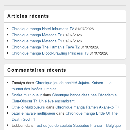
dans
les
Zone
articles
Articles récents
principale
de
widget
Chronique manga Hotel Inhumans T2
31/07/2026
pour
Chronique manga Meteoria T2
31/07/2026
la
Chronique manga Meteoria T1
31/07/2026
barre
Chronique manga The Hitman’s Fave T2
31/07/2026
latérale
Chronique manga Blood-Crawling Princess T3
31/07/2026
Commentaires récents
Zaouiya
dans
Chronique jeu de société Jujutsu Kaisen – Le
tournoi des lycées jumelés
Snake multijoueur
dans
Chronique bande dessinée L’Académie
Clair-Obscur T1 Un élève encombrant
Othello Multijoueurs
dans
Chronique manga Ramen Akaneko T7
bataille navale multijoueur
dans
Chronique manga Bride Of The
Death God T1
Eubben
dans
Test du jeu de société Subbuteo France – Belgique