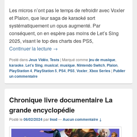
Les micros n’ont pas le temps de refroidir avec Voxler
et Plaion, que leur saga de karaoké sort
systématiquement un opus augmenté. Par
conséquent, on en espère pas moins de Let’s Sing
2025, visant le top des charts des PS5,
Chronique jeu vidéo Let’s Sing 2025
Continuer la lecture
→
Posté dans
Jeux Vidéo
,
Tests
|
Marqué comme
jeu de musique
,
karaoke
,
Let's Sing
,
musical
,
musique
,
Nintendo Switch
,
Plaion
,
PlayStation 4
,
PlayStation 5
,
PS4
,
PS5
,
Voxler
,
Xbox Series
|
Publier
un commentaire
Chronique livre documentaire La
grande encyclopédie
Posté le
06/02/2024
par
Inod
—
Aucun commentaire ↓