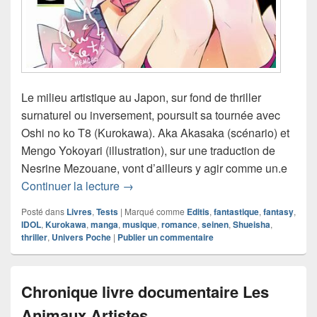
Le milieu artistique au Japon, sur fond de thriller
surnaturel ou inversement, poursuit sa tournée avec
Oshi no ko T8 (Kurokawa). Aka Akasaka (scénario) et
Mengo Yokoyari (illustration), sur une traduction de
Nesrine Mezouane, vont d’ailleurs y agir comme un.e
Chronique manga Oshi no ko T8
Continuer la lecture
→
Posté dans
Livres
,
Tests
|
Marqué comme
Editis
,
fantastique
,
fantasy
,
IDOL
,
Kurokawa
,
manga
,
musique
,
romance
,
seinen
,
Shueisha
,
thriller
,
Univers Poche
|
Publier un commentaire
Chronique livre documentaire Les
Animaux Artistes