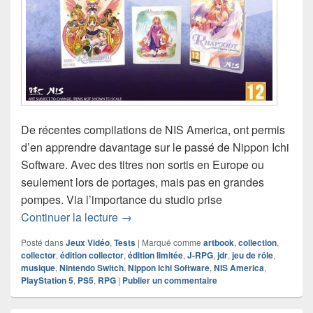
De récentes compilations de NIS America, ont permis
d’en apprendre davantage sur le passé de Nippon Ichi
Software. Avec des titres non sortis en Europe ou
seulement lors de portages, mais pas en grandes
pompes. Via l’importance du studio prise
Chronique jeu vidéo Rhapsody – Marl 
Continuer la lecture
→
Posté dans
Jeux Vidéo
,
Tests
|
Marqué comme
artbook
,
collection
,
collector
,
édition collector
,
édition limitée
,
J-RPG
,
jdr
,
jeu de rôle
,
musique
,
Nintendo Switch
,
Nippon Ichi Software
,
NIS America
,
PlayStation 5
,
PS5
,
RPG
|
Publier un commentaire