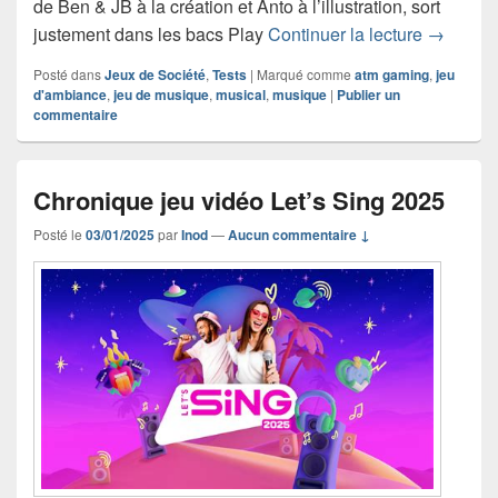
de Ben & JB à la création et Anto à l’illustration, sort
Chronique
justement dans les bacs Play
Continuer la lecture
→
Posté dans
Jeux de Société
,
Tests
|
Marqué comme
atm gaming
,
jeu
d'ambiance
,
jeu de musique
,
musical
,
musique
|
Publier un
commentaire
Chronique jeu vidéo Let’s Sing 2025
Posté le
03/01/2025
par
Inod
—
Aucun commentaire ↓