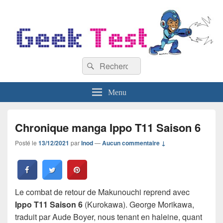
GeekTest
Recherche :
Blog jeux-vidéo et high-tech
Rechercher
Menu
Chronique manga Ippo T11 Saison 6
Posté le
13/12/2021
par
Inod
—
Aucun commentaire ↓
Le combat de retour de Makunouchi reprend avec
Ippo T11 Saison 6
(Kurokawa). George Morikawa,
traduit par Aude Boyer, nous tenant en haleine, quant