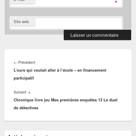
*
Site web
Navigation
de
Article
←
Précédent
l’article
L’ours qui voulait aller à l’école – en financement
précédent :
participatif
Article
Suivant
→
Chronique livre jeu Mes premières enquêtes 13 Le duel
suivant :
de détectives
Zone