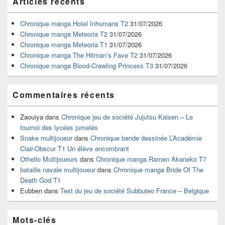
Articles récents
principale
de
widget
Chronique manga Hotel Inhumans T2
31/07/2026
pour
Chronique manga Meteoria T2
31/07/2026
la
Chronique manga Meteoria T1
31/07/2026
barre
Chronique manga The Hitman’s Fave T2
31/07/2026
latérale
Chronique manga Blood-Crawling Princess T3
31/07/2026
Commentaires récents
Zaouiya
dans
Chronique jeu de société Jujutsu Kaisen – Le
tournoi des lycées jumelés
Snake multijoueur
dans
Chronique bande dessinée L’Académie
Clair-Obscur T1 Un élève encombrant
Othello Multijoueurs
dans
Chronique manga Ramen Akaneko T7
bataille navale multijoueur
dans
Chronique manga Bride Of The
Death God T1
Eubben
dans
Test du jeu de société Subbuteo France – Belgique
Mots-clés