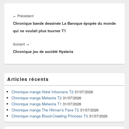
Navigation
de
Article
←
Précédent
l’article
Chronique bande dessinée La Baroque épopée du monde
précédent :
qui ne voulait plus tourner T1
Article
Suivant
→
Chronique jeu de société Hysteria
suivant :
Zone
Articles récents
principale
de
widget
Chronique manga Hotel Inhumans T2
31/07/2026
pour
Chronique manga Meteoria T2
31/07/2026
la
Chronique manga Meteoria T1
31/07/2026
barre
Chronique manga The Hitman’s Fave T2
31/07/2026
latérale
Chronique manga Blood-Crawling Princess T3
31/07/2026