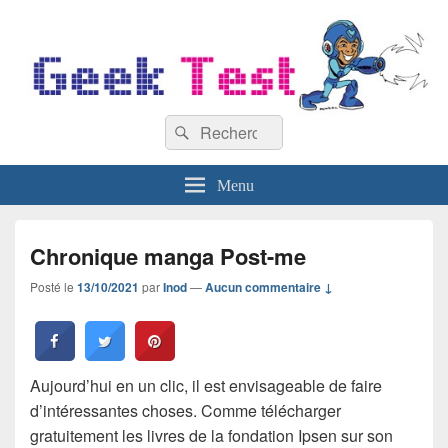
GeekTest
Recherche :
Blog jeux-vidéo et high-tech
Rechercher
Menu
Chronique manga Post-me
Posté le
13/10/2021
par
Inod
—
Aucun commentaire ↓
Aujourd’hui en un clic, il est envisageable de faire
d’intéressantes choses. Comme télécharger
gratuitement les livres de la fondation Ipsen sur son