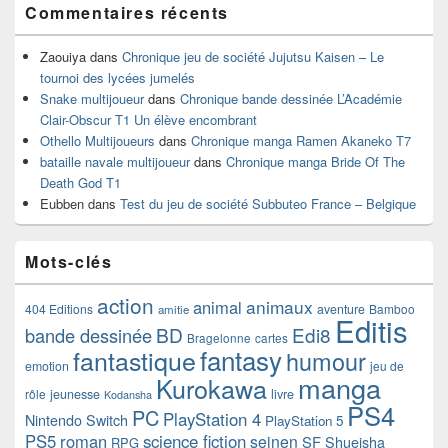
Commentaires récents
Zaouiya
dans
Chronique jeu de société Jujutsu Kaisen – Le
tournoi des lycées jumelés
Snake multijoueur
dans
Chronique bande dessinée L’Académie
Clair-Obscur T1 Un élève encombrant
Othello Multijoueurs
dans
Chronique manga Ramen Akaneko T7
bataille navale multijoueur
dans
Chronique manga Bride Of The
Death God T1
Eubben
dans
Test du jeu de société Subbuteo France – Belgique
Mots-clés
action
animaux
animal
404 Editions
aventure
Bamboo
amitie
Editis
BD
Edi8
bande dessinée
Bragelonne
cartes
fantasy
fantastique
humour
emotion
jeu de
manga
Kurokawa
rôle
jeunesse
livre
Kodansha
PS4
PC
PlayStation 4
Nintendo Switch
PlayStation 5
PS5
roman
science fiction
seinen
SF
Shueisha
RPG