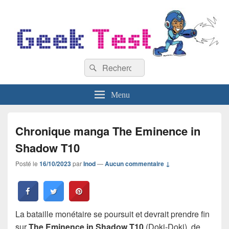
GeekTest
Recherche :
Blog jeux-vidéo et high-tech
Rechercher
Menu
Chronique manga The Eminence in
Shadow T10
Posté le
16/10/2023
par
Inod
—
Aucun commentaire ↓
La bataille monétaire se poursuit et devrait prendre fin
sur
The Eminence in Shadow T10
(Doki-Doki), de