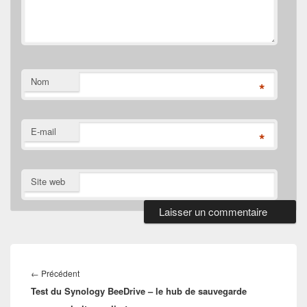
Nom
*
E-mail
*
Site web
Navigation
de
Article
←
Précédent
l’article
Test du Synology BeeDrive – le hub de sauvegarde
précédent :