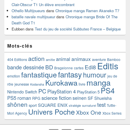
Clair-Obscur T1 Un élève encombrant
Othello Multijoueurs
dans
Chronique manga Ramen Akaneko T7
bataille navale multijoueur
dans
Chronique manga Bride Of The
Death God T1
Eubben
dans
Test du jeu de société Subbuteo France – Belgique
Mots-clés
action
animaux
animal
404 Editions
aventure
Bamboo
amitie
Editis
BD
Edi8
bande dessinée
Bragelonne
cartes
fantasy
fantastique
humour
emotion
jeu de
manga
Kurokawa
rôle
jeunesse
livre
Kodansha
PS4
PC
PlayStation 4
Nintendo Switch
PlayStation 5
PS5
roman
science fiction
seinen
SF
Shueisha
RPG
shônen
test
SQUARE ENIX
sport
Tuttle-
stratégie
surnaturel
Univers Poche
Xbox One
Mori Agency
Xbox Series