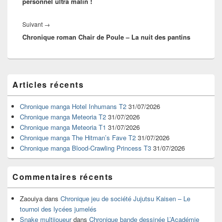
personnel ultra malin !
Article
Suivant
→
Chronique roman Chair de Poule – La nuit des pantins
suivant :
Zone
Articles récents
principale
de
widget
Chronique manga Hotel Inhumans T2
31/07/2026
pour
Chronique manga Meteoria T2
31/07/2026
la
Chronique manga Meteoria T1
31/07/2026
barre
Chronique manga The Hitman’s Fave T2
31/07/2026
latérale
Chronique manga Blood-Crawling Princess T3
31/07/2026
Commentaires récents
Zaouiya
dans
Chronique jeu de société Jujutsu Kaisen – Le
tournoi des lycées jumelés
Snake multijoueur
dans
Chronique bande dessinée L’Académie