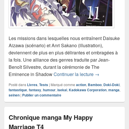
Les missions dans lesquelles nous entraînent Daisuke
Aizawa (scénario) et Anri Sakano (illustration),
deviennent de plus en plus délirantes et ombragées à
la fois. Une alliance des genres traduite par Jean-
Benoît Silvestre, durant la cérémonie de The
Chronique mang
Eminence in Shadow
Continuer la lecture
→
Posté dans
Livres
,
Tests
|
Marqué comme
action
,
Bamboo
,
Doki-Doki
,
fantastique
,
fantasy
,
humour
,
isekai
,
Kadokawa Corporation
,
manga
,
seinen
|
Publier un commentaire
Chronique manga My Happy
Marriage T4