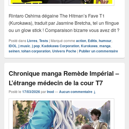
Rintaro Oshima dégaine The Hitman’s Fave T1
(Kurokawa), traduit par Jasmine Bretcha, tel un flingue
ou un glow stick ! Comparaison bizarre vous avez dit ?
Posté dans
Livres
,
Tests
|
Marqué comme
action
,
Editis
,
humour
,
IDOL
,
j music
,
j pop
,
Kadokawa Corporation
,
Kurokawa
,
manga
,
seinen
,
tohan corporation
,
Univers Poche
|
Publier un commentaire
Chronique manga Remède Impérial –
L’étrange médecin de la cour T7
Posté le
17/03/2026
par
Inod
—
Aucun commentaire ↓