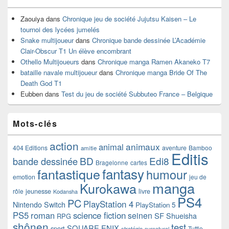
Zaouiya
dans
Chronique jeu de société Jujutsu Kaisen – Le
tournoi des lycées jumelés
Snake multijoueur
dans
Chronique bande dessinée L’Académie
Clair-Obscur T1 Un élève encombrant
Othello Multijoueurs
dans
Chronique manga Ramen Akaneko T7
bataille navale multijoueur
dans
Chronique manga Bride Of The
Death God T1
Eubben
dans
Test du jeu de société Subbuteo France – Belgique
Mots-clés
action
animaux
animal
404 Editions
aventure
Bamboo
amitie
Editis
BD
Edi8
bande dessinée
Bragelonne
cartes
fantasy
fantastique
humour
emotion
jeu de
manga
Kurokawa
rôle
jeunesse
livre
Kodansha
PS4
PC
PlayStation 4
Nintendo Switch
PlayStation 5
PS5
roman
science fiction
seinen
SF
Shueisha
RPG
shônen
test
SQUARE ENIX
sport
Tuttle-
stratégie
surnaturel