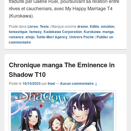
traduite par Gaëlle Ruel, poursuivant sa relation entre
rêves et cauchemars, avec My Happy Marriage T4
(Kurokawa).
Posté dans
Livres
,
Tests
|
Marqué comme
drame
,
Editis
,
emotion
,
fantastique
,
fantasy
,
Kadokawa Corporation
,
Kurokawa
,
manga
,
romance
,
shojo
,
Tuttle-Mori Agency
,
Univers Poche
|
Publier un
commentaire
Chronique manga The Eminence in
Shadow T10
Posté le
16/10/2023
par
Inod
—
Aucun commentaire ↓