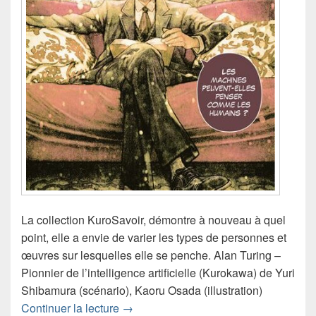
La collection KuroSavoir, démontre à nouveau à quel
point, elle a envie de varier les types de personnes et
œuvres sur lesquelles elle se penche. Alan Turing –
Pionnier de l’intelligence artificielle (Kurokawa) de Yuri
Shibamura (scénario), Kaoru Osada (illustration)
Chronique manga Alan Turing – Pionnier 
Continuer la lecture
→