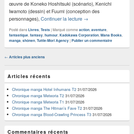
œuvre de Koneko Hoshitsuki (scénario), Kenichi
Iwamoto (dessin) et Fuumi (conception des
Chronique manga Villa
personnages),
Continuer la lecture
→
Posté dans
Livres
,
Tests
|
Marqué comme
action
,
aventure
,
fantastique
,
fantasy
,
humour
,
Kadokawa Corporation
,
Mana Books
,
manga
,
shônen
,
Tuttle-Mori Agency
|
Publier un commentaire
Navigation
←
Articles plus anciens
dans
les
Zone
articles
Articles récents
principale
de
widget
Chronique manga Hotel Inhumans T2
31/07/2026
pour
Chronique manga Meteoria T2
31/07/2026
la
Chronique manga Meteoria T1
31/07/2026
barre
Chronique manga The Hitman’s Fave T2
31/07/2026
latérale
Chronique manga Blood-Crawling Princess T3
31/07/2026
Commentaires récents