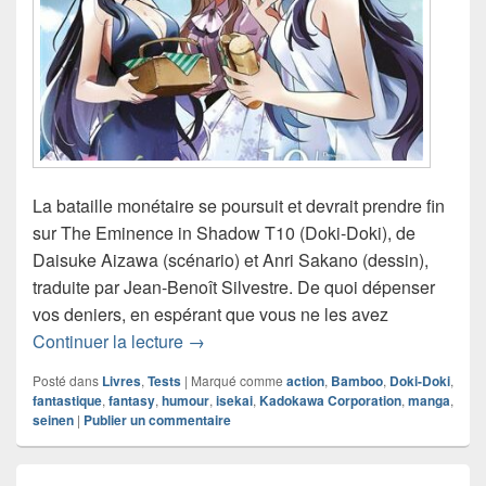
La bataille monétaire se poursuit et devrait prendre fin
sur The Eminence in Shadow T10 (Doki-Doki), de
Daisuke Aizawa (scénario) et Anri Sakano (dessin),
traduite par Jean-Benoît Silvestre. De quoi dépenser
vos deniers, en espérant que vous ne les avez
Chronique manga The Eminence in S
Continuer la lecture
→
Posté dans
Livres
,
Tests
|
Marqué comme
action
,
Bamboo
,
Doki-Doki
,
fantastique
,
fantasy
,
humour
,
isekai
,
Kadokawa Corporation
,
manga
,
seinen
|
Publier un commentaire