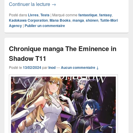
Chronique manga Unnamed Memory 
Continuer la lecture
→
Posté dans
Livres
,
Tests
|
Marqué comme
fantastique
,
fantasy
,
Kadokawa Corporation
,
Mana Books
,
manga
,
shônen
,
Tuttle-Mori
Agency
|
Publier un commentaire
Chronique manga The Eminence in
Shadow T11
Posté le
13/02/2024
par
Inod
—
Aucun commentaire ↓