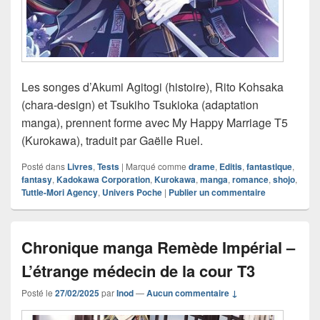
Les songes d’Akumi Agitogi (histoire), Rito Kohsaka
(chara-design) et Tsukiho Tsukioka (adaptation
manga), prennent forme avec My Happy Marriage T5
(Kurokawa), traduit par Gaëlle Ruel.
Posté dans
Livres
,
Tests
|
Marqué comme
drame
,
Editis
,
fantastique
,
fantasy
,
Kadokawa Corporation
,
Kurokawa
,
manga
,
romance
,
shojo
,
Tuttle-Mori Agency
,
Univers Poche
|
Publier un commentaire
Chronique manga Remède Impérial –
L’étrange médecin de la cour T3
Posté le
27/02/2025
par
Inod
—
Aucun commentaire ↓