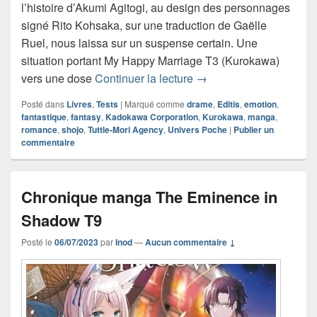
l’histoire d’Akumi Agitogi, au design des personnages
signé Rito Kohsaka, sur une traduction de Gaëlle
Ruel, nous laissa sur un suspense certain. Une
situation portant My Happy Marriage T3 (Kurokawa)
Chronique manga My Ha
vers une dose
Continuer la lecture
→
Posté dans
Livres
,
Tests
|
Marqué comme
drame
,
Editis
,
emotion
,
fantastique
,
fantasy
,
Kadokawa Corporation
,
Kurokawa
,
manga
,
romance
,
shojo
,
Tuttle-Mori Agency
,
Univers Poche
|
Publier un
commentaire
Chronique manga The Eminence in
Shadow T9
Posté le
06/07/2023
par
Inod
—
Aucun commentaire ↓