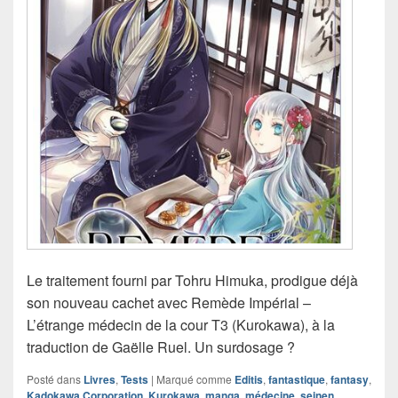
Le traitement fourni par Tohru Himuka, prodigue déjà
son nouveau cachet avec Remède Impérial –
L’étrange médecin de la cour T3 (Kurokawa), à la
traduction de Gaëlle Ruel. Un surdosage ?
Posté dans
Livres
,
Tests
|
Marqué comme
Editis
,
fantastique
,
fantasy
,
Kadokawa Corporation
,
Kurokawa
,
manga
,
médecine
,
seinen
,