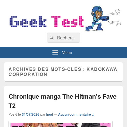
GeekTest
Recherche :
Blog jeux-vidéo et high-tech
Rechercher
Menu
ARCHIVES DES MOTS-CLÉS :
KADOKAWA
CORPORATION
Chronique manga The Hitman’s Fave
T2
Posté le
31/07/2026
par
Inod
—
Aucun commentaire ↓