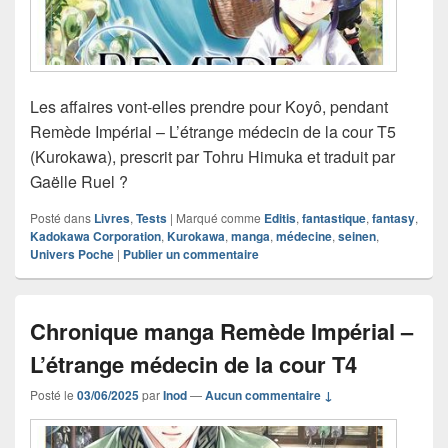
Les affaires vont-elles prendre pour Koyô, pendant
Remède Impérial – L’étrange médecin de la cour T5
(Kurokawa), prescrit par Tohru Himuka et traduit par
Gaëlle Ruel ?
Posté dans
Livres
,
Tests
|
Marqué comme
Editis
,
fantastique
,
fantasy
,
Kadokawa Corporation
,
Kurokawa
,
manga
,
médecine
,
seinen
,
Univers Poche
|
Publier un commentaire
Chronique manga Remède Impérial –
L’étrange médecin de la cour T4
Posté le
03/06/2025
par
Inod
—
Aucun commentaire ↓