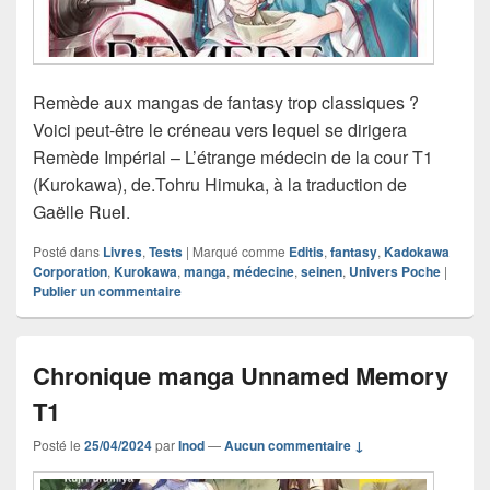
Remède aux mangas de fantasy trop classiques ?
Voici peut-être le créneau vers lequel se dirigera
Remède Impérial – L’étrange médecin de la cour T1
(Kurokawa), de.Tohru Himuka, à la traduction de
Gaëlle Ruel.
Posté dans
Livres
,
Tests
|
Marqué comme
Editis
,
fantasy
,
Kadokawa
Corporation
,
Kurokawa
,
manga
,
médecine
,
seinen
,
Univers Poche
|
Publier un commentaire
Chronique manga Unnamed Memory
T1
Posté le
25/04/2024
par
Inod
—
Aucun commentaire ↓