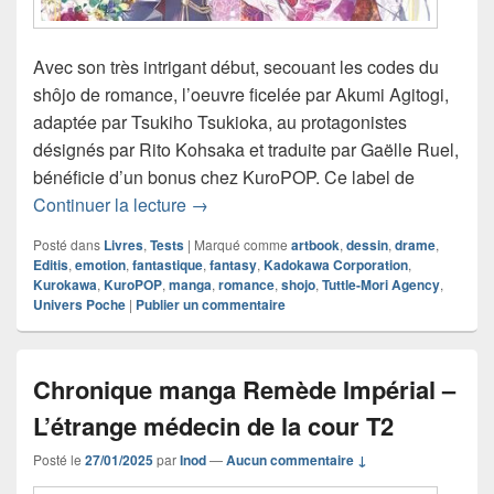
Avec son très intrigant début, secouant les codes du
shôjo de romance, l’oeuvre ficelée par Akumi Agitogi,
adaptée par Tsukiho Tsukioka, au protagonistes
désignés par Rito Kohsaka et traduite par Gaëlle Ruel,
bénéficie d’un bonus chez KuroPOP. Ce label de
Chronique Recueil d’illustrations My 
Continuer la lecture
→
Posté dans
Livres
,
Tests
|
Marqué comme
artbook
,
dessin
,
drame
,
Editis
,
emotion
,
fantastique
,
fantasy
,
Kadokawa Corporation
,
Kurokawa
,
KuroPOP
,
manga
,
romance
,
shojo
,
Tuttle-Mori Agency
,
Univers Poche
|
Publier un commentaire
Chronique manga Remède Impérial –
L’étrange médecin de la cour T2
Posté le
27/01/2025
par
Inod
—
Aucun commentaire ↓