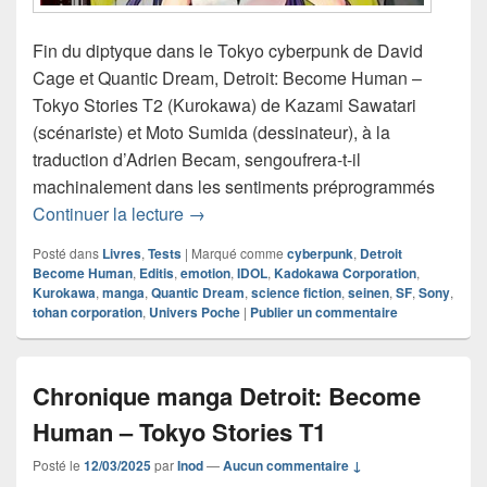
Fin du diptyque dans le Tokyo cyberpunk de David
Cage et Quantic Dream, Detroit: Become Human –
Tokyo Stories T2 (Kurokawa) de Kazami Sawatari
(scénariste) et Moto Sumida (dessinateur), à la
traduction d’Adrien Becam, sengoufrera-t-il
machinalement dans les sentiments préprogrammés
Chronique manga Detroit: Become Hum
Continuer la lecture
→
Posté dans
Livres
,
Tests
|
Marqué comme
cyberpunk
,
Detroit
Become Human
,
Editis
,
emotion
,
IDOL
,
Kadokawa Corporation
,
Kurokawa
,
manga
,
Quantic Dream
,
science fiction
,
seinen
,
SF
,
Sony
,
tohan corporation
,
Univers Poche
|
Publier un commentaire
Chronique manga Detroit: Become
Human – Tokyo Stories T1
Posté le
12/03/2025
par
Inod
—
Aucun commentaire ↓