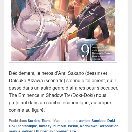
Décidément, le héros d’Anri Sakano (dessin) et
Daisuke Aizawa (scénario) s’ennuie tellement, qu’il
passe dans un autre genre d’affaires pour s’occuper.
The Eminence in Shadow T9 (Doki-Doki) nous
projetant dans un combat économique, au propre
comme au figuré.
Posté dans
Sorties
,
Tests
|
Marqué comme
action
,
Bamboo
,
Doki-
Doki
,
fantastique
,
fantasy
,
humour
,
isekai
,
Kadokawa Corporation
,
manga
,
seinen
|
Publier un commentaire