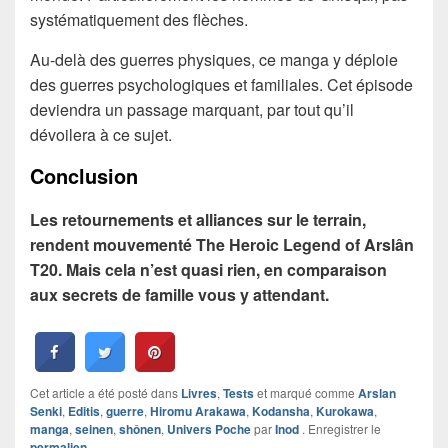
systématiquement des flèches.
Au-delà des guerres physiques, ce manga y déploie
des guerres psychologiques et familiales. Cet épisode
deviendra un passage marquant, par tout qu’il
dévoilera à ce sujet.
Conclusion
Les retournements et alliances sur le terrain,
rendent mouvementé The Heroic Legend of Arslân
T20. Mais cela n’est quasi rien, en comparaison
aux secrets de famille vous y attendant.
Cet article a été posté dans
Livres
,
Tests
et marqué comme
Arslan
Senki
,
Editis
,
guerre
,
Hiromu Arakawa
,
Kodansha
,
Kurokawa
,
manga
,
seinen
,
shônen
,
Univers Poche
par
Inod
. Enregistrer le
permalien
.