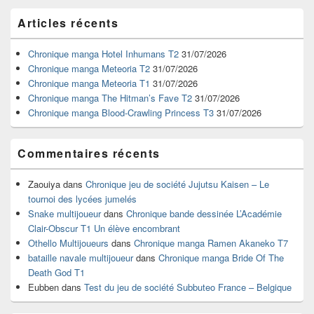
Zone
Articles récents
principale
de
widget
Chronique manga Hotel Inhumans T2
31/07/2026
pour
Chronique manga Meteoria T2
31/07/2026
la
Chronique manga Meteoria T1
31/07/2026
barre
Chronique manga The Hitman’s Fave T2
31/07/2026
latérale
Chronique manga Blood-Crawling Princess T3
31/07/2026
Commentaires récents
Zaouiya
dans
Chronique jeu de société Jujutsu Kaisen – Le
tournoi des lycées jumelés
Snake multijoueur
dans
Chronique bande dessinée L’Académie
Clair-Obscur T1 Un élève encombrant
Othello Multijoueurs
dans
Chronique manga Ramen Akaneko T7
bataille navale multijoueur
dans
Chronique manga Bride Of The
Death God T1
Eubben
dans
Test du jeu de société Subbuteo France – Belgique