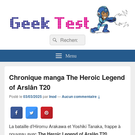
GeekTest
Recherche :
Blog jeux-vidéo et high-tech
Rechercher
Menu
Chronique manga The Heroic Legend
of Arslân T20
Posté le
03/03/2025
par
Inod
—
Aucun commentaire ↓
La bataille d’Hiromu Arakawa et Yoshiki Tanaka, frappe à
nouveau avec
The Heroic Legend of Arslân T20