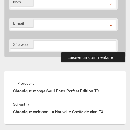
Nom
*
E-mail
*
Site web
Navigation
de
Article
←
Précédent
l’article
Chronique manga Soul Eater Perfect Edition T9
précédent :
Article
Suivant
→
Chronique webtoon La Nouvelle Cheffe de clan T3
suivant :