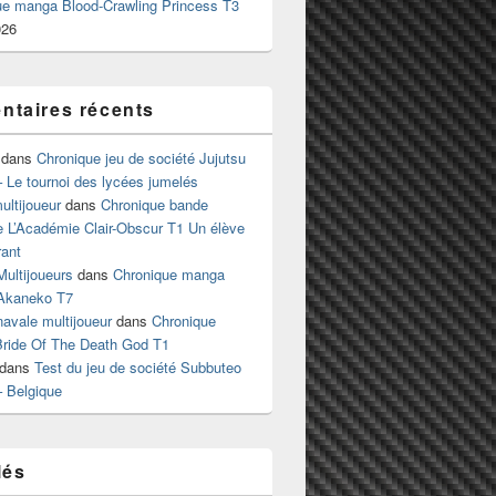
ue manga Blood-Crawling Princess T3
026
taires récents
dans
Chronique jeu de société Jujutsu
 Le tournoi des lycées jumelés
ltijoueur
dans
Chronique bande
e L’Académie Clair-Obscur T1 Un élève
ant
Multijoueurs
dans
Chronique manga
Akaneko T7
 navale multijoueur
dans
Chronique
ride Of The Death God T1
dans
Test du jeu de société Subbuteo
– Belgique
lés