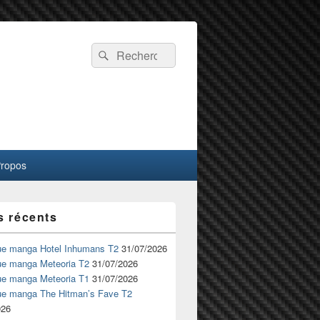
Recherche :
Rechercher
Propos
s récents
ue manga Hotel Inhumans T2
31/07/2026
ue manga Meteoria T2
31/07/2026
ue manga Meteoria T1
31/07/2026
ue manga The Hitman’s Fave T2
026