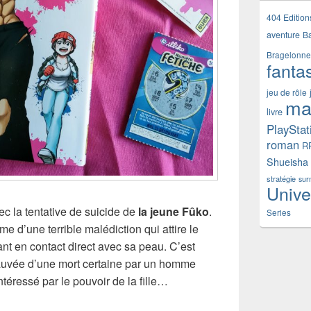
404 Edition
aventure
B
Bragelonne
fanta
jeu de rôle
ma
livre
PlayStat
roman
R
Shueisha
stratégie
sur
Unive
la tentative de suicide de
la jeune Fûko
.
Series
ime d’une terrible malédiction qui attire le
nt en contact direct avec sa peau. C’est
sauvée d’une mort certaine par un homme
ntéressé par le pouvoir de la fille…