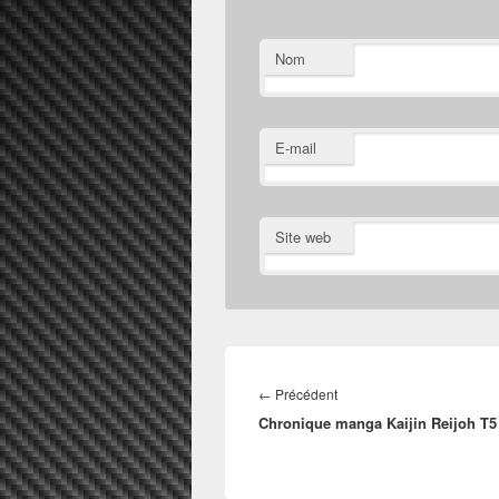
Nom
E-mail
Site web
Navigation
de
Article
←
Précédent
l’article
Chronique manga Kaijin Reijoh T5
précédent :