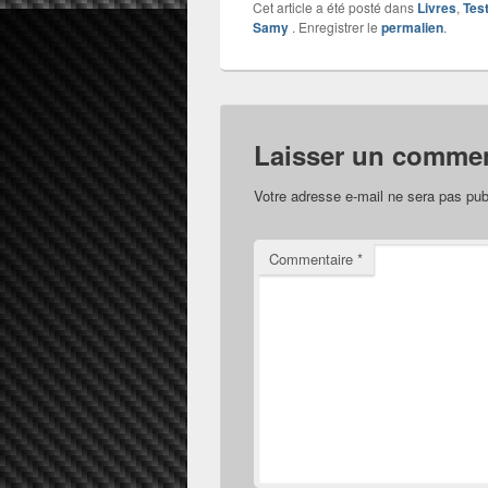
Cet article a été posté dans
Livres
,
Tes
Samy
. Enregistrer le
permalien
.
Laisser un commen
Votre adresse e-mail ne sera pas pub
Commentaire
*