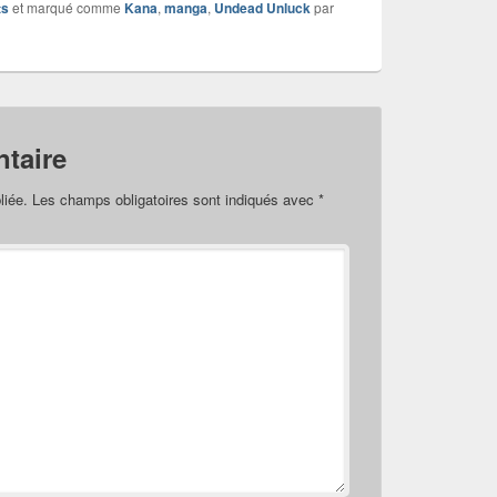
ts
et marqué comme
Kana
,
manga
,
Undead Unluck
par
taire
liée.
Les champs obligatoires sont indiqués avec
*