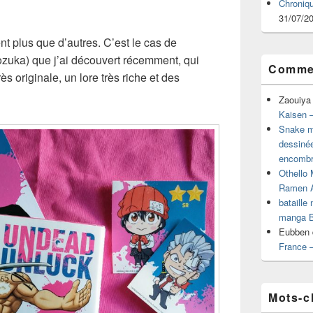
Chroniq
31/07/2
 plus que d’autres. C’est le cas de
zuka) que j’ai découvert récemment, qui
Commen
rès originale, un lore très riche et des
Zaouiya
Kaisen –
Snake mu
dessiné
encombr
Othello 
Ramen 
bataille
manga B
Eubben
France 
Mots-c