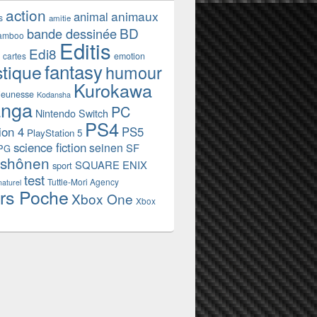
action
animaux
animal
s
amitie
BD
bande dessinée
amboo
Editis
Edi8
emotion
cartes
fantasy
stique
humour
Kurokawa
jeunesse
Kodansha
nga
PC
Nintendo Switch
PS4
ion 4
PS5
PlayStation 5
science fiction
seinen
SF
PG
shônen
SQUARE ENIX
sport
test
Tuttle-Mori Agency
naturel
rs Poche
Xbox One
Xbox