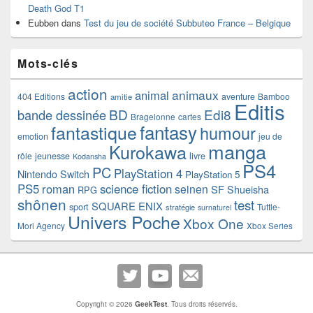
Death God T1
Eubben
dans
Test du jeu de société Subbuteo France – Belgique
Mots-clés
action
animaux
animal
404 Editions
aventure
Bamboo
amitie
Editis
BD
Edi8
bande dessinée
Bragelonne
cartes
fantasy
fantastique
humour
emotion
jeu de
manga
Kurokawa
rôle
jeunesse
livre
Kodansha
PS4
PC
PlayStation 4
Nintendo Switch
PlayStation 5
PS5
roman
science fiction
seinen
SF
Shueisha
RPG
shônen
test
SQUARE ENIX
sport
Tuttle-
stratégie
surnaturel
Univers Poche
Xbox One
Mori Agency
Xbox Series
Copyright © 2026
GeekTest
. Tous droits réservés.