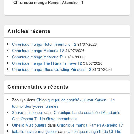
Chronique manga Ramen Akaneko T1
suivant :
Zone
Articles récents
principale
de
widget
Chronique manga Hotel Inhumans T2
31/07/2026
pour
Chronique manga Meteoria T2
31/07/2026
la
Chronique manga Meteoria T1
31/07/2026
barre
Chronique manga The Hitman’s Fave T2
31/07/2026
latérale
Chronique manga Blood-Crawling Princess T3
31/07/2026
Commentaires récents
Zaouiya
dans
Chronique jeu de société Jujutsu Kaisen – Le
tournoi des lycées jumelés
Snake multijoueur
dans
Chronique bande dessinée L’Académie
Clair-Obscur T1 Un élève encombrant
Othello Multijoueurs
dans
Chronique manga Ramen Akaneko T7
bataille navale multijoueur
dans
Chronique manga Bride Of The