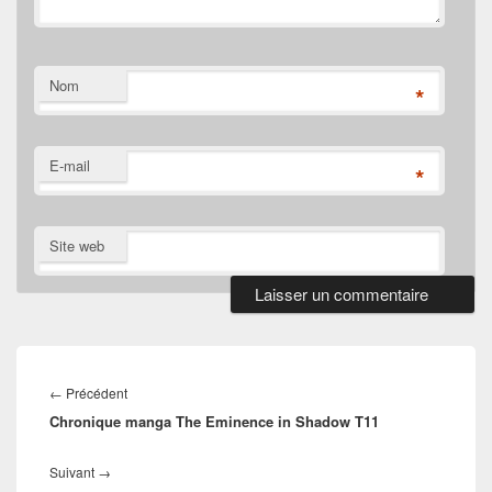
Nom
*
E-mail
*
Site web
Navigation
de
Article
←
Précédent
l’article
Chronique manga The Eminence in Shadow T11
précédent :
Article
Suivant
→