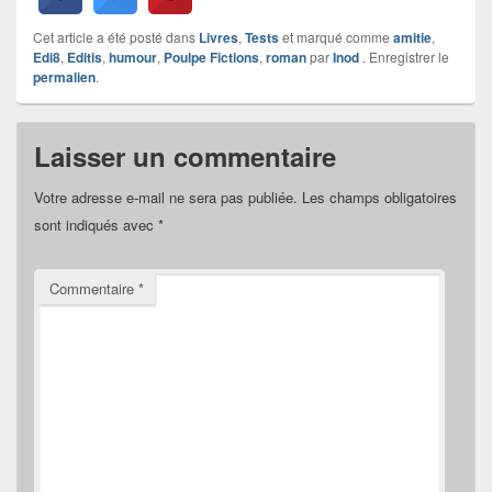
Cet article a été posté dans
Livres
,
Tests
et marqué comme
amitie
,
Edi8
,
Editis
,
humour
,
Poulpe Fictions
,
roman
par
Inod
. Enregistrer le
permalien
.
Laisser un commentaire
Votre adresse e-mail ne sera pas publiée.
Les champs obligatoires
sont indiqués avec
*
Commentaire
*