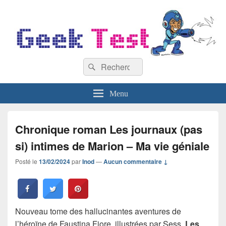
GeekTest
Recherche :
Blog jeux-vidéo et high-tech
Rechercher
Menu
Chronique roman Les journaux (pas
si) intimes de Marion – Ma vie géniale
Posté le
13/02/2024
par
Inod
—
Aucun commentaire ↓
Nouveau tome des hallucinantes aventures de
l’héroïne de Faustina Fiore, illustrées par Sess,
Les