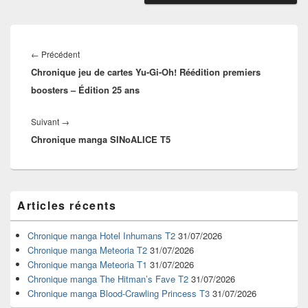
Navigation
de
Article
←
Précédent
l’article
Chronique jeu de cartes Yu-Gi-Oh! Réédition premiers
précédent :
boosters – Édition 25 ans
Article
Suivant
→
Chronique manga SINoALICE T5
suivant :
Zone
Articles récents
principale
de
widget
Chronique manga Hotel Inhumans T2
31/07/2026
pour
Chronique manga Meteoria T2
31/07/2026
la
Chronique manga Meteoria T1
31/07/2026
barre
Chronique manga The Hitman’s Fave T2
31/07/2026
latérale
Chronique manga Blood-Crawling Princess T3
31/07/2026