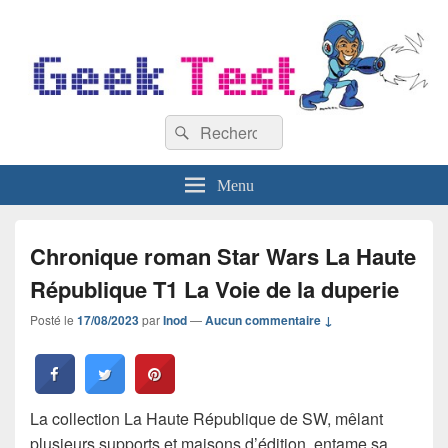
GeekTest
Recherche :
Blog jeux-vidéo et high-tech
Rechercher
Menu
Chronique roman Star Wars La Haute
République T1 La Voie de la duperie
Posté le
17/08/2023
par
Inod
—
Aucun commentaire ↓
La collection La Haute République de SW, mêlant
plusieurs supports et maisons d’édition, entame sa