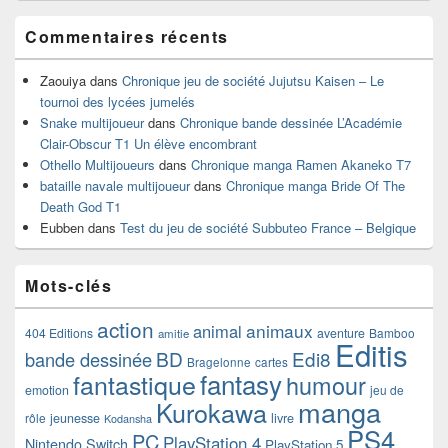
Commentaires récents
Zaouiya
dans
Chronique jeu de société Jujutsu Kaisen – Le
tournoi des lycées jumelés
Snake multijoueur
dans
Chronique bande dessinée L’Académie
Clair-Obscur T1 Un élève encombrant
Othello Multijoueurs
dans
Chronique manga Ramen Akaneko T7
bataille navale multijoueur
dans
Chronique manga Bride Of The
Death God T1
Eubben
dans
Test du jeu de société Subbuteo France – Belgique
Mots-clés
action
animaux
animal
404 Editions
aventure
Bamboo
amitie
Editis
BD
Edi8
bande dessinée
Bragelonne
cartes
fantasy
fantastique
humour
emotion
jeu de
manga
Kurokawa
rôle
jeunesse
livre
Kodansha
PS4
PC
PlayStation 4
Nintendo Switch
PlayStation 5