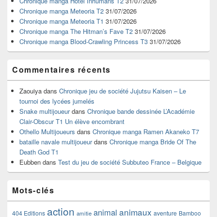
Chronique manga Hotel Inhumans T2
31/07/2026
pour
Chronique manga Meteoria T2
31/07/2026
la
Chronique manga Meteoria T1
31/07/2026
barre
Chronique manga The Hitman’s Fave T2
31/07/2026
latérale
Chronique manga Blood-Crawling Princess T3
31/07/2026
Commentaires récents
Zaouiya
dans
Chronique jeu de société Jujutsu Kaisen – Le
tournoi des lycées jumelés
Snake multijoueur
dans
Chronique bande dessinée L’Académie
Clair-Obscur T1 Un élève encombrant
Othello Multijoueurs
dans
Chronique manga Ramen Akaneko T7
bataille navale multijoueur
dans
Chronique manga Bride Of The
Death God T1
Eubben
dans
Test du jeu de société Subbuteo France – Belgique
Mots-clés
action
animaux
animal
404 Editions
aventure
Bamboo
amitie