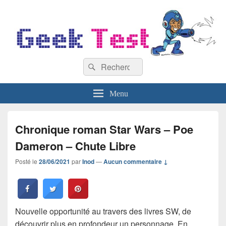
GeekTest
Recherche :
Blog jeux-vidéo et high-tech
Rechercher
Menu
Chronique roman Star Wars – Poe
Dameron – Chute Libre
Posté le
28/06/2021
par
Inod
—
Aucun commentaire ↓
Nouvelle opportunité au travers des livres SW, de
découvrir plus en profondeur un personnage. En