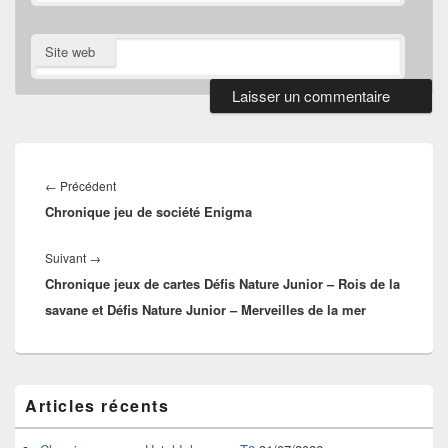
Site web
Navigation
de
Article
←
Précédent
l’article
Chronique jeu de société Enigma
précédent :
Article
Suivant
→
Chronique jeux de cartes Défis Nature Junior – Rois de la
suivant :
savane et Défis Nature Junior – Merveilles de la mer
Zone
Articles récents
principale
de
widget