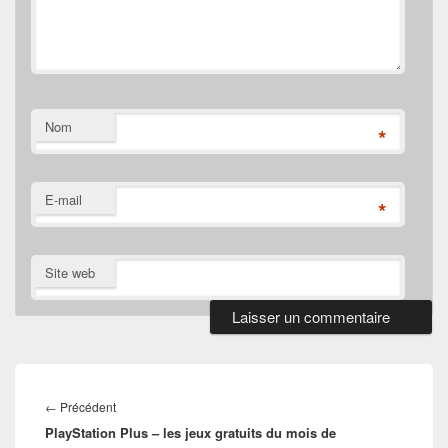
Nom
*
E-mail
*
Site web
Navigation
de
Article
←
Précédent
l’article
PlayStation Plus – les jeux gratuits du mois de
précédent :