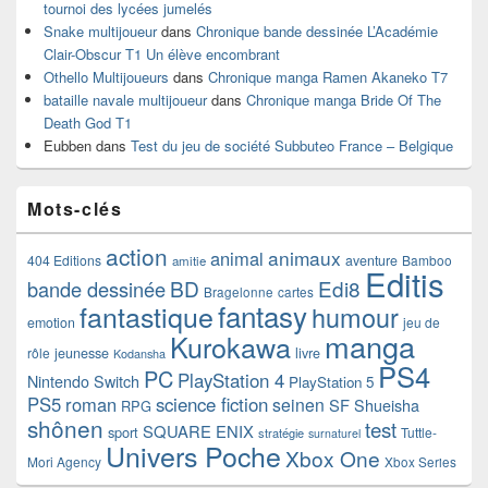
tournoi des lycées jumelés
Snake multijoueur
dans
Chronique bande dessinée L’Académie
Clair-Obscur T1 Un élève encombrant
Othello Multijoueurs
dans
Chronique manga Ramen Akaneko T7
bataille navale multijoueur
dans
Chronique manga Bride Of The
Death God T1
Eubben
dans
Test du jeu de société Subbuteo France – Belgique
Mots-clés
action
animaux
animal
404 Editions
aventure
Bamboo
amitie
Editis
BD
Edi8
bande dessinée
Bragelonne
cartes
fantasy
fantastique
humour
emotion
jeu de
manga
Kurokawa
rôle
jeunesse
livre
Kodansha
PS4
PC
PlayStation 4
Nintendo Switch
PlayStation 5
PS5
roman
science fiction
seinen
SF
Shueisha
RPG
shônen
test
SQUARE ENIX
sport
Tuttle-
stratégie
surnaturel
Univers Poche
Xbox One
Mori Agency
Xbox Series