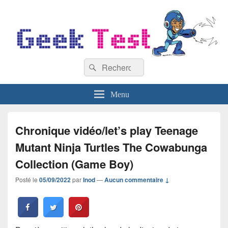
GeekTest
Recherche :
Blog jeux-vidéo et high-tech
Rechercher
Menu
Chronique vidéo/let’s play Teenage
Mutant Ninja Turtles The Cowabunga
Collection (Game Boy)
Posté le
05/09/2022
par
Inod
—
Aucun commentaire ↓