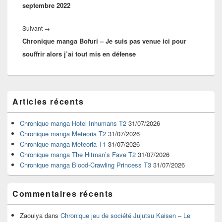
septembre 2022
Article
Suivant
→
Chronique manga Bofuri – Je suis pas venue ici pour
suivant :
souffrir alors j’ai tout mis en défense
Zone
Articles récents
principale
de
widget
Chronique manga Hotel Inhumans T2
31/07/2026
pour
Chronique manga Meteoria T2
31/07/2026
la
Chronique manga Meteoria T1
31/07/2026
barre
Chronique manga The Hitman’s Fave T2
31/07/2026
latérale
Chronique manga Blood-Crawling Princess T3
31/07/2026
Commentaires récents
Zaouiya
dans
Chronique jeu de société Jujutsu Kaisen – Le