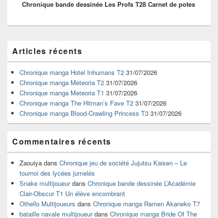
Chronique bande dessinée Les Profs T28 Carnet de potes
suivant :
Zone
Articles récents
principale
de
widget
Chronique manga Hotel Inhumans T2
31/07/2026
pour
Chronique manga Meteoria T2
31/07/2026
la
Chronique manga Meteoria T1
31/07/2026
barre
Chronique manga The Hitman’s Fave T2
31/07/2026
latérale
Chronique manga Blood-Crawling Princess T3
31/07/2026
Commentaires récents
Zaouiya
dans
Chronique jeu de société Jujutsu Kaisen – Le
tournoi des lycées jumelés
Snake multijoueur
dans
Chronique bande dessinée L’Académie
Clair-Obscur T1 Un élève encombrant
Othello Multijoueurs
dans
Chronique manga Ramen Akaneko T7
bataille navale multijoueur
dans
Chronique manga Bride Of The