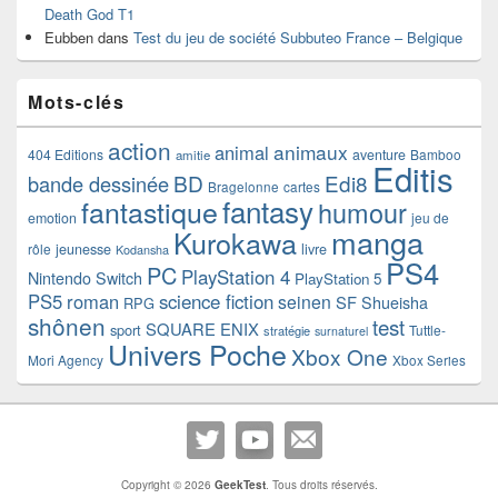
Death God T1
Eubben
dans
Test du jeu de société Subbuteo France – Belgique
Mots-clés
action
animaux
animal
404 Editions
aventure
Bamboo
amitie
Editis
BD
Edi8
bande dessinée
Bragelonne
cartes
fantasy
fantastique
humour
emotion
jeu de
manga
Kurokawa
rôle
jeunesse
livre
Kodansha
PS4
PC
PlayStation 4
Nintendo Switch
PlayStation 5
PS5
roman
science fiction
seinen
SF
Shueisha
RPG
shônen
test
SQUARE ENIX
sport
Tuttle-
stratégie
surnaturel
Univers Poche
Xbox One
Mori Agency
Xbox Series
Copyright © 2026
GeekTest
. Tous droits réservés.