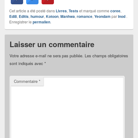
Cet article a été posté dans
Livres
,
Tests
et marqué comme
coree
,
Edi8
,
Editis
,
humour
,
Kotoon
,
Manhwa
,
romance
,
Yeondam
par
Inod
.
Enregistrer le
permalien
.
Laisser un commentaire
Votre adresse e-mail ne sera pas publiée.
Les champs obligatoires
sont indiqués avec
*
Commentaire
*