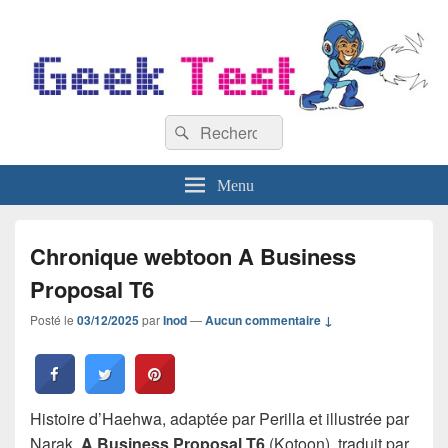
GeekTest
Recherche :
Blog jeux-vidéo et high-tech
Rechercher
Menu
Chronique webtoon A Business
Proposal T6
Posté le
03/12/2025
par
Inod
—
Aucun commentaire ↓
Histoire d’Haehwa, adaptée par Perilla et illustrée par
Narak,
A Business Proposal T6
(Kotoon), traduit par