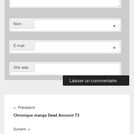
Nom
*
E-mail
*
Site web
Navigation
de
Article
←
Précédent
l’article
Chronique manga Dead Account T3
précédent :
Article
Suivant
→