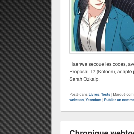
Haehwa secoue les codes, av
Proposal T7 (Kotoon), adapté pa
Sarah Ozkalp.
Posté dans
Livres
,
Tests
|
Marqué co
webtoon
,
Yeondam
|
Publier un comme
Chronique webto