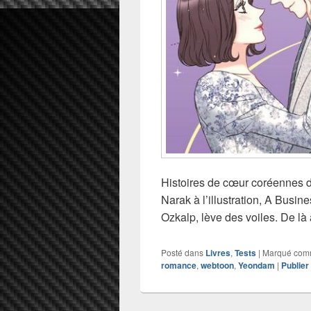
Histoires de cœur coréennes d
Narak à l’illustration, A Busin
Ozkalp, lève des voiles. De là 
Posté dans
Livres
,
Tests
|
Marqué co
romance
,
webtoon
,
Yeondam
|
Publie