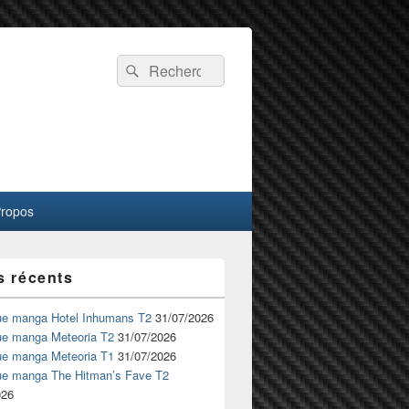
Recherche :
Rechercher
Propos
s récents
ue manga Hotel Inhumans T2
31/07/2026
ue manga Meteoria T2
31/07/2026
ue manga Meteoria T1
31/07/2026
ue manga The Hitman’s Fave T2
026