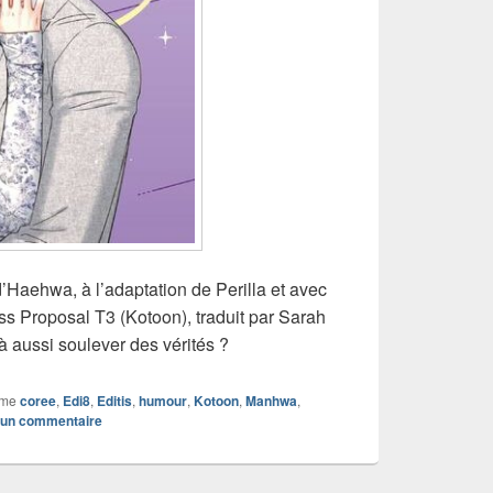
’Haehwa, à l’adaptation de Perilla et avec
ess Proposal T3 (Kotoon), traduit par Sarah
à aussi soulever des vérités ?
mme
coree
,
Edi8
,
Editis
,
humour
,
Kotoon
,
Manhwa
,
r un commentaire