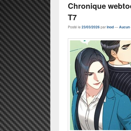
Chronique webto
T7
Posté le
23/03/2026
par
Inod
—
Aucun 