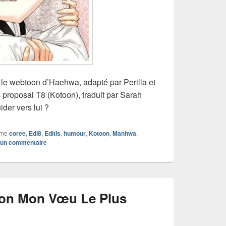
z le webtoon d’Haehwa, adapté par Perilla et
 proposal T8 (Kotoon), traduit par Sarah
ider vers lui ?
mme
coree
,
Edi8
,
Editis
,
humour
,
Kotoon
,
Manhwa
,
r un commentaire
on Mon Vœu Le Plus