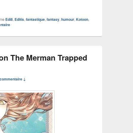
mme
Edi8
,
Editis
,
fantastique
,
fantasy
,
humour
,
Kotoon
,
ntaire
on The Merman Trapped
commentaire ↓