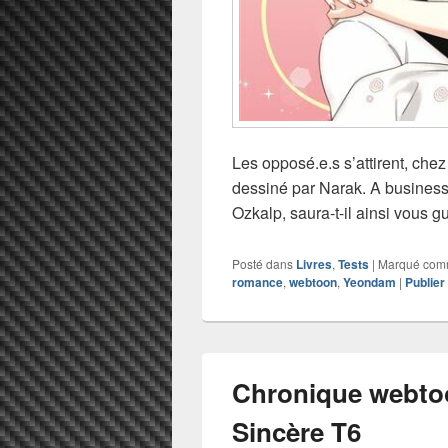
Les opposé.e.s s’attirent, che
dessiné par Narak. A business
Ozkalp, saura-t-il ainsi vous gu
Posté dans
Livres
,
Tests
|
Marqué co
romance
,
webtoon
,
Yeondam
|
Publie
Chronique webto
Sincère T6