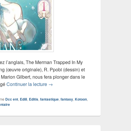
ez l’anglais, The Merman Trapped In My
g (œuvre originale), R. Ppobi (dessin) et
r Marion Gilbert, nous fera plonger dans le
Chronique webtoon The Merman Trappe
égé
Continuer la lecture
→
mme
Dcc ent
,
Edi8
,
Editis
,
fantastique
,
fantasy
,
Kotoon
,
ntaire