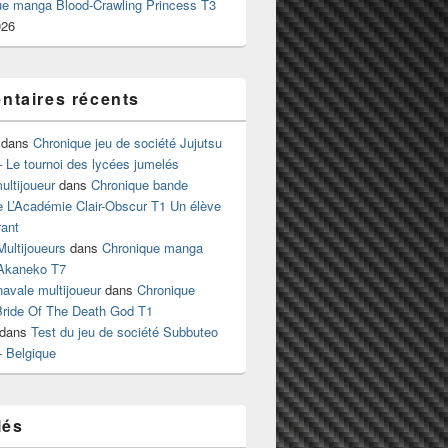
ue manga Blood-Crawling Princess T3
026
taires récents
dans
Chronique jeu de société Jujutsu
 Le tournoi des lycées jumelés
ltijoueur
dans
Chronique bande
e L’Académie Clair-Obscur T1 Un élève
ant
Multijoueurs
dans
Chronique manga
Akaneko T7
 navale multijoueur
dans
Chronique
ride Of The Death God T1
dans
Test du jeu de société Subbuteo
– Belgique
lés