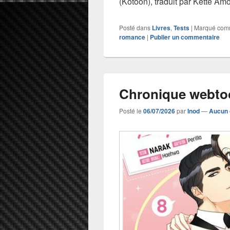
(Kotoon), traduit par Kette Am
Posté dans
Livres
,
Tests
|
Marqué co
romance
|
Publier un commentaire
Chronique webto
Posté le
06/07/2026
par
Inod
—
Aucun 