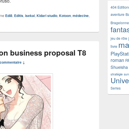
oruso.
404 Edition
aventure
B
mme
Edi8
,
Editis
,
isekai
,
Kidari studio
,
Kotoon
,
médecine
,
Bragelonne
fanta
jeu de rôle
ma
livre
on business proposal T8
PlayStat
roman
R
commentaire ↓
Shueisha
stratégie
sur
Unive
Series