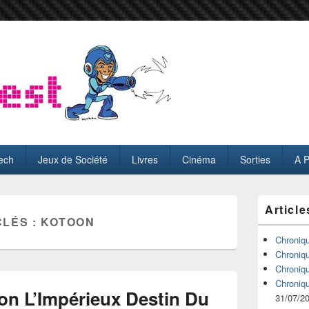
ech
Jeux de Société
Livres
Cinéma
Sorties
A 
Zone
Article
principale
CLÉS :
KOTOON
de
widget
Chroniq
pour
Chroniq
la
Chroniq
barre
Chroniq
latérale
n L’Impérieux Destin Du
31/07/2