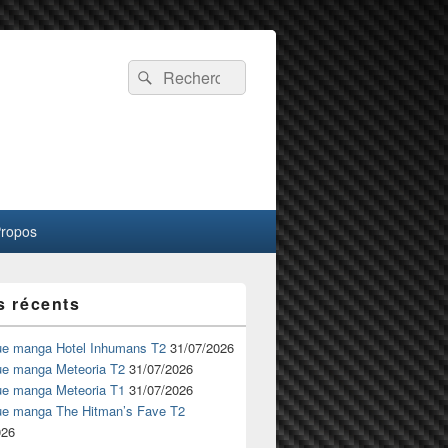
Recherche :
Rechercher
Propos
s récents
ue manga Hotel Inhumans T2
31/07/2026
ue manga Meteoria T2
31/07/2026
ue manga Meteoria T1
31/07/2026
ue manga The Hitman’s Fave T2
026