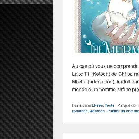
Au cas où vous ne comprendri
Lake T1 (Kotoon) de Chi pa ran
Mitchu (adaptation), traduit pa
monde d’un homme-sirène pi
Posté dans
Livres
,
Tests
|
Marqué co
romance
,
webtoon
|
Publier un comme