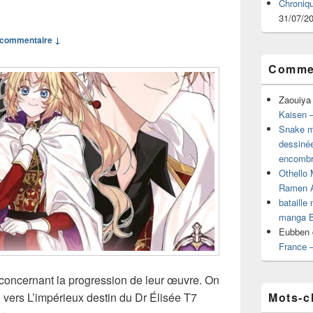
Chroniq
31/07/2
commentaire ↓
Commen
Zaouiya
Kaisen –
Snake mu
dessiné
encombr
Othello 
Ramen 
bataille
manga B
Eubben
France 
 concernant la progression de leur œuvre. On
Mots-c
t, vers L’impérieux destin du Dr Élisée T7