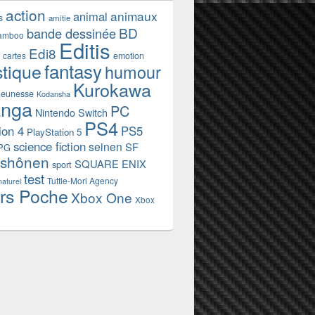
action
animaux
animal
s
amitie
BD
bande dessinée
amboo
Editis
Edi8
emotion
cartes
fantasy
stique
humour
Kurokawa
jeunesse
Kodansha
nga
PC
Nintendo Switch
PS4
ion 4
PS5
PlayStation 5
science fiction
seinen
SF
PG
shônen
SQUARE ENIX
sport
test
Tuttle-Mori Agency
naturel
rs Poche
Xbox One
Xbox