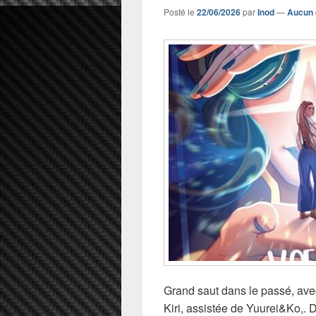
Posté le
22/06/2026
par
Inod
—
Aucun 
Grand saut dans le passé, ave
Kiri, assistée de Yuurei&Ko,.