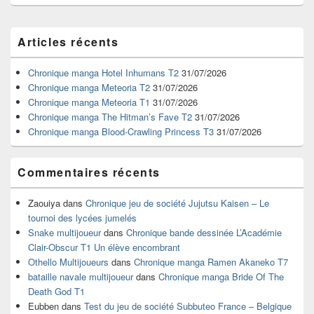
Zone
Articles récents
principale
de
widget
Chronique manga Hotel Inhumans T2
31/07/2026
pour
Chronique manga Meteoria T2
31/07/2026
la
Chronique manga Meteoria T1
31/07/2026
barre
Chronique manga The Hitman’s Fave T2
31/07/2026
latérale
Chronique manga Blood-Crawling Princess T3
31/07/2026
Commentaires récents
Zaouiya
dans
Chronique jeu de société Jujutsu Kaisen – Le
tournoi des lycées jumelés
Snake multijoueur
dans
Chronique bande dessinée L’Académie
Clair-Obscur T1 Un élève encombrant
Othello Multijoueurs
dans
Chronique manga Ramen Akaneko T7
bataille navale multijoueur
dans
Chronique manga Bride Of The
Death God T1
Eubben
dans
Test du jeu de société Subbuteo France – Belgique