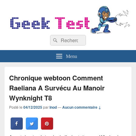
GeekTest
Recherche :
Blog jeux-vidéo et high-tech
Rechercher
Menu
Chronique webtoon Comment
Raeliana A Survécu Au Manoir
Wynknight T8
Posté le
04/12/2025
par
Inod
—
Aucun commentaire ↓