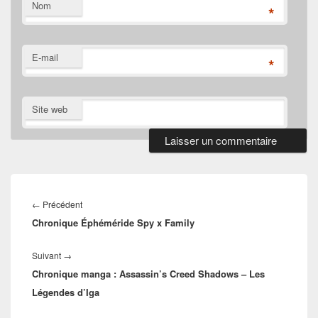
Nom
*
E-mail
*
Site web
Navigation
de
Article
←
Précédent
l’article
Chronique Éphéméride Spy x Family
précédent :
Article
Suivant
→
Chronique manga : Assassin’s Creed Shadows – Les
suivant :
Légendes d’Iga