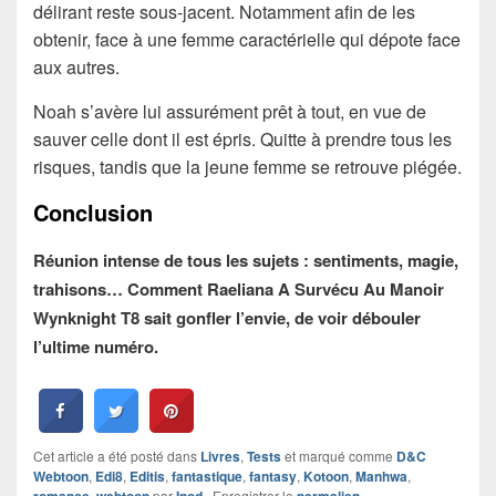
délirant reste sous-jacent. Notamment afin de les
obtenir, face à une femme caractérielle qui dépote face
aux autres.
Noah s’avère lui assurément prêt à tout, en vue de
sauver celle dont il est épris. Quitte à prendre tous les
risques, tandis que la jeune femme se retrouve piégée.
Conclusion
Réunion intense de tous les sujets : sentiments, magie,
trahisons… Comment Raeliana A Survécu Au Manoir
Wynknight T8 sait gonfler l’envie, de voir débouler
l’ultime numéro.
Cet article a été posté dans
Livres
,
Tests
et marqué comme
D&C
Webtoon
,
Edi8
,
Editis
,
fantastique
,
fantasy
,
Kotoon
,
Manhwa
,
romance
,
webtoon
par
Inod
. Enregistrer le
permalien
.