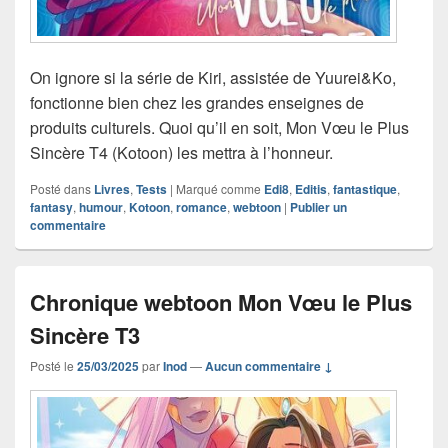
On ignore si la série de Kiri, assistée de Yuurei&Ko,
fonctionne bien chez les grandes enseignes de
produits culturels. Quoi qu’il en soit, Mon Vœu le Plus
Sincère T4 (Kotoon) les mettra à l’honneur.
Posté dans
Livres
,
Tests
|
Marqué comme
Edi8
,
Editis
,
fantastique
,
fantasy
,
humour
,
Kotoon
,
romance
,
webtoon
|
Publier un
commentaire
Chronique webtoon Mon Vœu le Plus
Sincère T3
Posté le
25/03/2025
par
Inod
—
Aucun commentaire ↓