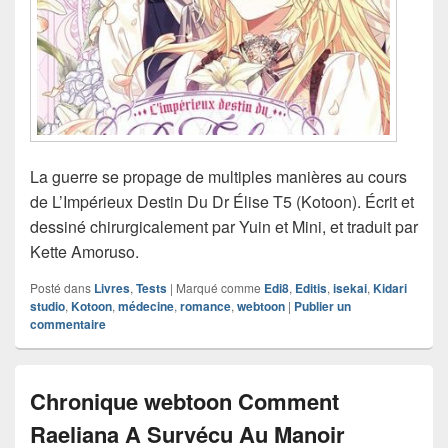
La guerre se propage de multiples manières au cours
de L’Impérieux Destin Du Dr Élise T5 (Kotoon). Écrit et
dessiné chirurgicalement par Yuin et Mini, et traduit par
Kette Amoruso.
Posté dans
Livres
,
Tests
|
Marqué comme
Edi8
,
Editis
,
isekai
,
Kidari
studio
,
Kotoon
,
médecine
,
romance
,
webtoon
|
Publier un
commentaire
Chronique webtoon Comment
Raeliana A Survécu Au Manoir