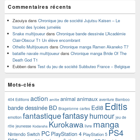
Commentaires récents
Zaouiya
dans
Chronique jeu de société Jujutsu Kaisen – Le
tournoi des lycées jumelés
Snake multijoueur
dans
Chronique bande dessinée L’Académie
Clair-Obscur T1 Un élève encombrant
Othello Multijoueurs
dans
Chronique manga Ramen Akaneko T7
bataille navale multijoueur
dans
Chronique manga Bride Of The
Death God T1
Eubben
dans
Test du jeu de société Subbuteo France – Belgique
Mots-clés
action
animaux
animal
404 Editions
aventure
Bamboo
amitie
Editis
BD
Edi8
bande dessinée
Bragelonne
cartes
fantasy
fantastique
humour
emotion
jeu de
manga
Kurokawa
rôle
jeunesse
livre
Kodansha
PS4
PC
PlayStation 4
Nintendo Switch
PlayStation 5