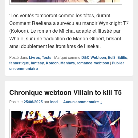
‘Les vérités tomberont comme les têtes, durant
Comment Raeliana a survécu au manoir Wynknight T7
(Kotoon). Le roman de Milcha, adapté et illustré par
Whale, sur une traduction de Marion Gilbert, brisant
ainsi doublement les frontières de l’isekai.
Posté dans
Livres
,
Tests
|
Marqué comme
D&C Webtoon
,
Edi8
,
Editis
,
fantastique
,
fantasy
,
Kotoon
,
Manhwa
,
romance
,
webtoon
|
Publier
un commentaire
Chronique webtoon Villain to kill T5
Posté le
25/06/2025
par
Inod
—
Aucun commentaire ↓