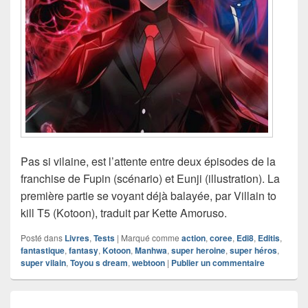
Pas si vilaine, est l’attente entre deux épisodes de la
franchise de Fupin (scénario) et Eunji (illustration). La
première partie se voyant déjà balayée, par Villain to
kill T5 (Kotoon), traduit par Kette Amoruso.
Posté dans
Livres
,
Tests
|
Marqué comme
action
,
coree
,
Edi8
,
Editis
,
fantastique
,
fantasy
,
Kotoon
,
Manhwa
,
super heroine
,
super héros
,
super vilain
,
Toyou s dream
,
webtoon
|
Publier un commentaire