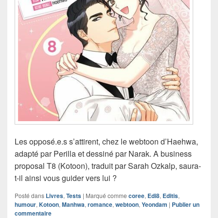
Les opposé.e.s s’attirent, chez le webtoon d’Haehwa,
adapté par Perilla et dessiné par Narak. A business
proposal T8 (Kotoon), traduit par Sarah Ozkalp, saura-
t-il ainsi vous guider vers lui ?
Posté dans
Livres
,
Tests
|
Marqué comme
coree
,
Edi8
,
Editis
,
humour
,
Kotoon
,
Manhwa
,
romance
,
webtoon
,
Yeondam
|
Publier un
commentaire