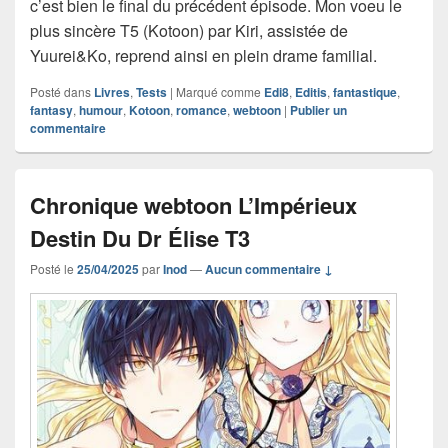
c’est bien le final du précédent épisode. Mon voeu le
plus sincère T5 (Kotoon) par Kiri, assistée de
Yuurei&Ko, reprend ainsi en plein drame familial.
Posté dans
Livres
,
Tests
|
Marqué comme
Edi8
,
Editis
,
fantastique
,
fantasy
,
humour
,
Kotoon
,
romance
,
webtoon
|
Publier un
commentaire
Chronique webtoon L’Impérieux
Destin Du Dr Élise T3
Posté le
25/04/2025
par
Inod
—
Aucun commentaire ↓