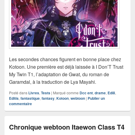
Les secondes chances figurent en bonne place chez
Kotoon. Une première est déjà laissée à I Don’T Trust
My Twin T1, l’adaptation de Gwat, du roman de
Garamdal, à la traduction de Lya Mayahi.
Posté dans
Livres
,
Tests
|
Marqué comme
Dcc ent
,
drame
,
Edi8
,
Editis
,
fantastique
,
fantasy
,
Kotoon
,
webtoon
|
Publier un
commentaire
Chronique webtoon Itaewon Class T4