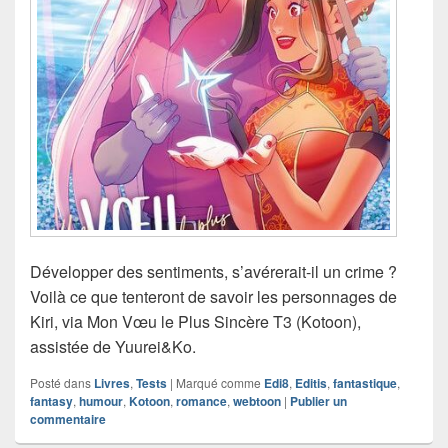
Développer des sentiments, s’avérerait-il un crime ?
Voilà ce que tenteront de savoir les personnages de
Kiri, via Mon Vœu le Plus Sincère T3 (Kotoon),
assistée de Yuurei&Ko.
Posté dans
Livres
,
Tests
|
Marqué comme
Edi8
,
Editis
,
fantastique
,
fantasy
,
humour
,
Kotoon
,
romance
,
webtoon
|
Publier un
commentaire