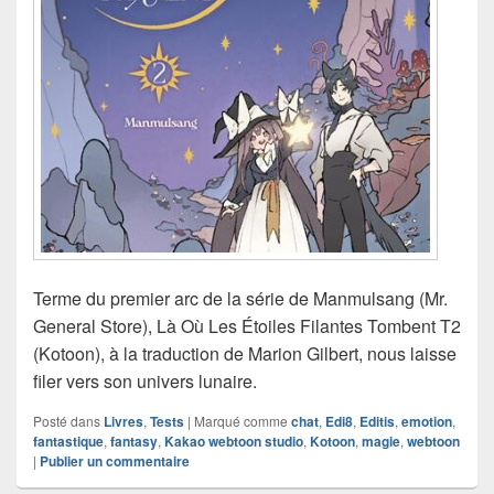
Terme du premier arc de la série de Manmulsang (Mr.
General Store), Là Où Les Étoiles Filantes Tombent T2
(Kotoon), à la traduction de Marion Gilbert, nous laisse
filer vers son univers lunaire.
Posté dans
Livres
,
Tests
|
Marqué comme
chat
,
Edi8
,
Editis
,
emotion
,
fantastique
,
fantasy
,
Kakao webtoon studio
,
Kotoon
,
magie
,
webtoon
|
Publier un commentaire