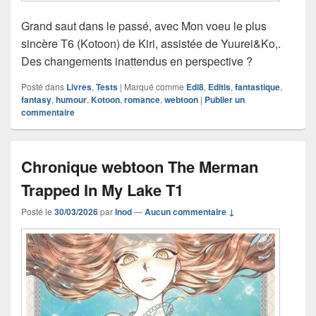
Grand saut dans le passé, avec Mon voeu le plus
sincère T6 (Kotoon) de Kiri, assistée de Yuurei&Ko,.
Des changements inattendus en perspective ?
Posté dans
Livres
,
Tests
|
Marqué comme
Edi8
,
Editis
,
fantastique
,
fantasy
,
humour
,
Kotoon
,
romance
,
webtoon
|
Publier un
commentaire
Chronique webtoon The Merman
Trapped In My Lake T1
Posté le
30/03/2026
par
Inod
—
Aucun commentaire ↓