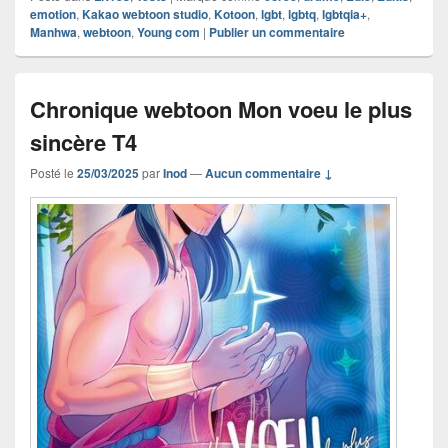
emotion
,
Kakao webtoon studio
,
Kotoon
,
lgbt
,
lgbtq
,
lgbtqia+
,
Manhwa
,
webtoon
,
Young com
|
Publier un commentaire
Chronique webtoon Mon voeu le plus
sincère T4
Posté le
25/03/2025
par
Inod
—
Aucun commentaire ↓