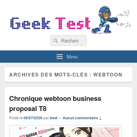
GeekTest
Recherche :
Blog jeux-vidéo et high-tech
Rechercher
Menu
ARCHIVES DES MOTS-CLÉS :
WEBTOON
Chronique webtoon business
proposal T8
Posté le
06/07/2026
par
Inod
—
Aucun commentaire ↓