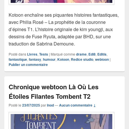
Kotoon enchaîne ses piquantes histoires fantastiques,
avec Philia Rosé – La prophétie de la couronne
d’épines T1. L’histoire originale de kim youngji, aux
dessins de Fuse Ryuta, adaptée par BHD, sur une
traduction de Sabrina Demoune.
Posté dans
Livres
,
Tests
|
Marqué comme
drame
,
Edi8
,
Editis
,
fantastique
,
fantasy
,
humour
,
Kotoon
,
Redice studio
,
webtoon
|
Publier un commentaire
Chronique webtoon Là Où Les
Étoiles Filantes Tombent T2
Posté le
23/07/2025
par
Inod
—
Aucun commentaire ↓