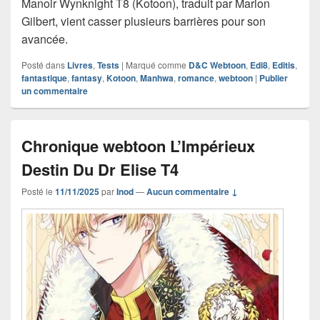
Manoir Wynknight T8 (Kotoon), traduit par Marion
Gilbert, vient casser plusieurs barrières pour son
avancée.
Posté dans
Livres
,
Tests
|
Marqué comme
D&C Webtoon
,
Edi8
,
Editis
,
fantastique
,
fantasy
,
Kotoon
,
Manhwa
,
romance
,
webtoon
|
Publier
un commentaire
Chronique webtoon L’Impérieux
Destin Du Dr Elise T4
Posté le
11/11/2025
par
Inod
—
Aucun commentaire ↓