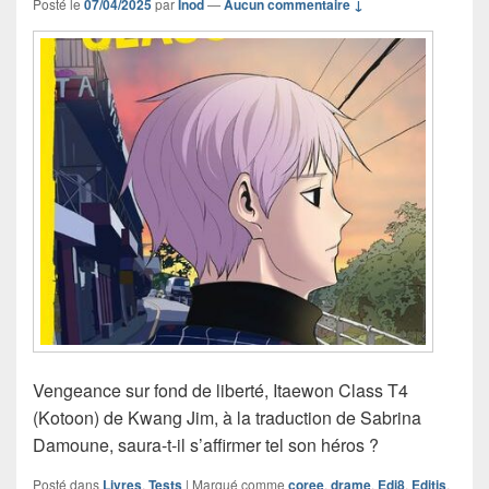
Posté le
07/04/2025
par
Inod
—
Aucun commentaire ↓
Vengeance sur fond de liberté, Itaewon Class T4
(Kotoon) de Kwang Jim, à la traduction de Sabrina
Damoune, saura-t-il s’affirmer tel son héros ?
Posté dans
Livres
,
Tests
|
Marqué comme
coree
,
drame
,
Edi8
,
Editis
,