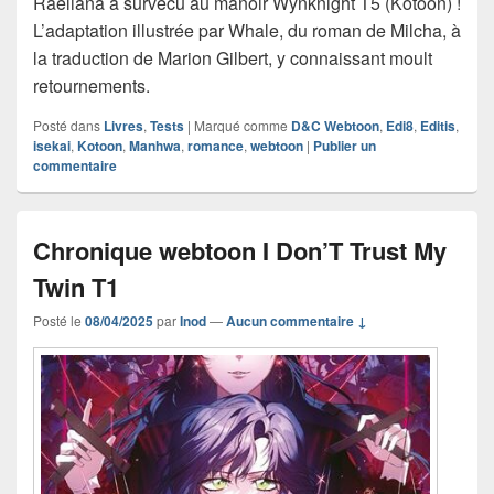
Raeliana a survécu au manoir Wynknight T5 (Kotoon) !
L’adaptation illustrée par Whale, du roman de Milcha, à
la traduction de Marion Gilbert, y connaissant moult
retournements.
Posté dans
Livres
,
Tests
|
Marqué comme
D&C Webtoon
,
Edi8
,
Editis
,
isekai
,
Kotoon
,
Manhwa
,
romance
,
webtoon
|
Publier un
commentaire
Chronique webtoon I Don’T Trust My
Twin T1
Posté le
08/04/2025
par
Inod
—
Aucun commentaire ↓