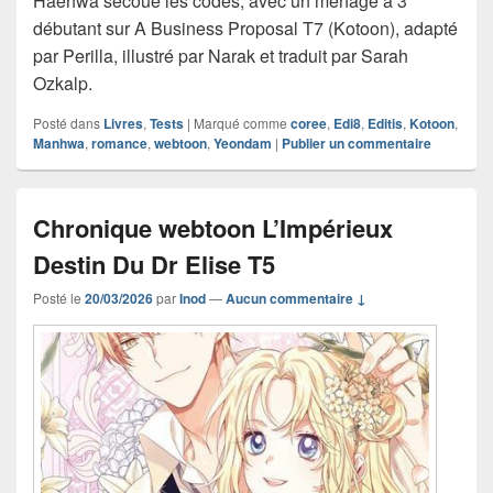
Haehwa secoue les codes, avec un ménage à 3
débutant sur A Business Proposal T7 (Kotoon), adapté
par Perilla, illustré par Narak et traduit par Sarah
Ozkalp.
Posté dans
Livres
,
Tests
|
Marqué comme
coree
,
Edi8
,
Editis
,
Kotoon
,
Manhwa
,
romance
,
webtoon
,
Yeondam
|
Publier un commentaire
Chronique webtoon L’Impérieux
Destin Du Dr Elise T5
Posté le
20/03/2026
par
Inod
—
Aucun commentaire ↓