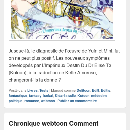
Jusque-là, le diagnostic de l’œuvre de Yuin et Mini, fut
on ne peut plus positif. Les nouveaux symptômes
développés par L’Impérieux Destin Du Dr Élise T3
(Kotoon), à la traduction de Kette Amoruso,
changeront-ils la donne ?
Posté dans
Livres
,
Tests
|
Marqué comme
Delitoon
,
Edi8
,
Editis
,
fantastique
,
fantasy
,
isekai
,
Kidari studio
,
Kotoon
,
médecine
,
politique
,
romance
,
webtoon
|
Publier un commentaire
Chronique webtoon Comment