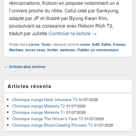
réincarnations, Kotoon en propose notamment un à
l’univers proche du nôtre. Celui créé par Sankyung,
adapté par JP et illustré par Byung-Kwan Kim,
poursuivant sa croissance avec Reborn Rich T2,
Chronique webtoon 
traduit par Juliette
Continuer la lecture
→
Posté dans
Livres
,
Tests
|
Marqué comme
coree
,
Edi8
,
Editis
,
Kotoon
,
Manhwa
,
seven seas
,
thriller
,
webtoon
|
Publier un commentaire
Navigation
←
Articles plus anciens
dans
les
Zone
articles
Articles récents
principale
de
widget
Chronique manga Hotel Inhumans T2
31/07/2026
pour
Chronique manga Meteoria T2
31/07/2026
la
Chronique manga Meteoria T1
31/07/2026
barre
Chronique manga The Hitman’s Fave T2
31/07/2026
latérale
Chronique manga Blood-Crawling Princess T3
31/07/2026