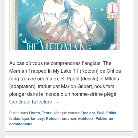
Au cas où vous ne comprendriez l’anglais, The
Merman Trapped In My Lake T1 (Kotoon) de Chi pa
rang (œuvre originale), R. Ppobi (dessin) et Mitchu
(adaptation), traduit par Marion Gilbert, nous fera
plonger dans le monde d’un homme-sirène piégé
Chronique webtoon The Merman Trapp
Continuer la lecture
→
Posté dans
Livres
,
Tests
|
Marqué comme
Dcc ent
,
Edi8
,
Editis
,
fantastique
,
fantasy
,
Kotoon
,
romance
,
webtoon
|
Publier un
commentaire