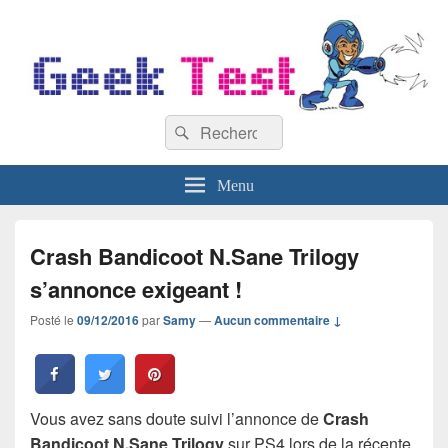
GeekTest
Recherche :
Blog jeux-vidéo et high-tech
Rechercher
Menu
Crash Bandicoot N.Sane Trilogy
s’annonce exigeant !
Posté le
09/12/2016
par
Samy
—
Aucun commentaire ↓
Vous avez sans doute suivi l’annonce de
Crash
Bandicoot N.Sane Trilogy
sur PS4 lors de la récente