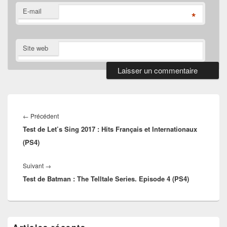
E-mail
*
Site web
Navigation
de
Article
←
Précédent
l’article
Test de Let’s Sing 2017 : Hits Français et Internationaux
précédent :
(PS4)
Article
Suivant
→
Test de Batman : The Telltale Series. Episode 4 (PS4)
suivant :
Zone