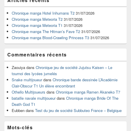
Articles récents
principale
de
widget
Chronique manga Hotel Inhumans T2
31/07/2026
pour
Chronique manga Meteoria T2
31/07/2026
la
Chronique manga Meteoria T1
31/07/2026
barre
Chronique manga The Hitman’s Fave T2
31/07/2026
latérale
Chronique manga Blood-Crawling Princess T3
31/07/2026
Commentaires récents
Zaouiya
dans
Chronique jeu de société Jujutsu Kaisen – Le
tournoi des lycées jumelés
Snake multijoueur
dans
Chronique bande dessinée L’Académie
Clair-Obscur T1 Un élève encombrant
Othello Multijoueurs
dans
Chronique manga Ramen Akaneko T7
bataille navale multijoueur
dans
Chronique manga Bride Of The
Death God T1
Eubben
dans
Test du jeu de société Subbuteo France – Belgique
Mots-clés