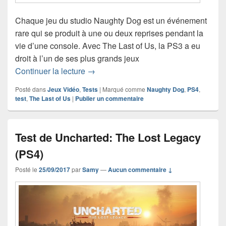
Chaque jeu du studio Naughty Dog est un événement
rare qui se produit à une ou deux reprises pendant la
vie d’une console. Avec The Last of Us, la PS3 a eu
droit à l’un de ses plus grands jeux
Test de The Last of Us Part II (no spoil)
Continuer la lecture
→
Posté dans
Jeux Vidéo
,
Tests
|
Marqué comme
Naughty Dog
,
PS4
,
test
,
The Last of Us
|
Publier un commentaire
Test de Uncharted: The Lost Legacy
(PS4)
Posté le
25/09/2017
par
Samy
—
Aucun commentaire ↓