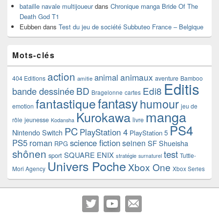
bataille navale multijoueur
dans
Chronique manga Bride Of The
Death God T1
Eubben
dans
Test du jeu de société Subbuteo France – Belgique
Mots-clés
action
animaux
animal
404 Editions
aventure
Bamboo
amitie
Editis
BD
Edi8
bande dessinée
Bragelonne
cartes
fantasy
fantastique
humour
emotion
jeu de
manga
Kurokawa
rôle
jeunesse
livre
Kodansha
PS4
PC
PlayStation 4
Nintendo Switch
PlayStation 5
PS5
roman
science fiction
seinen
SF
Shueisha
RPG
shônen
test
SQUARE ENIX
sport
Tuttle-
stratégie
surnaturel
Univers Poche
Xbox One
Mori Agency
Xbox Series