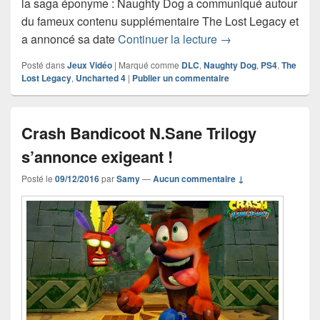
la saga éponyme : Naughty Dog a communiqué autour
du fameux contenu supplémentaire The Lost Legacy et
Uncharted: The Lost
a annoncé sa date
Continuer la lecture
→
Posté dans
Jeux Vidéo
|
Marqué comme
DLC
,
Naughty Dog
,
PS4
,
The
Lost Legacy
,
Uncharted 4
|
Publier un commentaire
Crash Bandicoot N.Sane Trilogy
s’annonce exigeant !
Posté le
09/12/2016
par
Samy
—
Aucun commentaire ↓