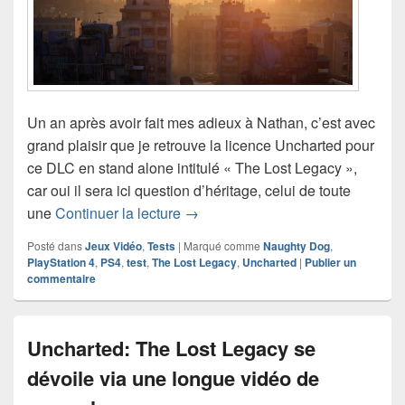
Un an après avoir fait mes adieux à Nathan, c’est avec
grand plaisir que je retrouve la licence Uncharted pour
ce DLC en stand alone intitulé « The Lost Legacy »,
car oui il sera ici question d’héritage, celui de toute
Test de Uncharted: The Lost Lega
une
Continuer la lecture
→
Posté dans
Jeux Vidéo
,
Tests
|
Marqué comme
Naughty Dog
,
PlayStation 4
,
PS4
,
test
,
The Lost Legacy
,
Uncharted
|
Publier un
commentaire
Uncharted: The Lost Legacy se
dévoile via une longue vidéo de