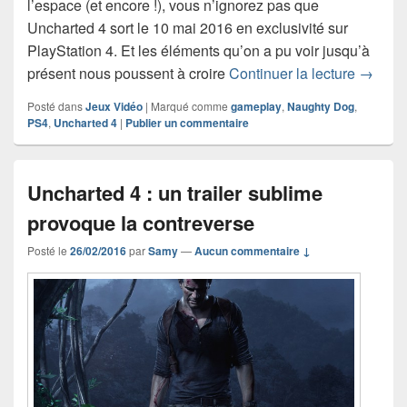
l’espace (et encore !), vous n’ignorez pas que
Uncharted 4 sort le 10 mai 2016 en exclusivité sur
PlayStation 4. Et les éléments qu’on a pu voir jusqu’à
Unchart
présent nous poussent à croire
Continuer la lecture
→
Posté dans
Jeux Vidéo
|
Marqué comme
gameplay
,
Naughty Dog
,
PS4
,
Uncharted 4
|
Publier un commentaire
Uncharted 4 : un trailer sublime
provoque la contreverse
Posté le
26/02/2016
par
Samy
—
Aucun commentaire ↓