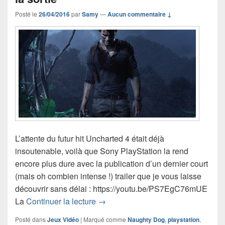
Posté le
26/04/2016
par
Samy
—
Aucun commentaire ↓
L’attente du futur hit Uncharted 4 était déjà
insoutenable, voilà que Sony PlayStation la rend
encore plus dure avec la publication d’un dernier court
(mais oh combien intense !) trailer que je vous laisse
découvrir sans délai : https://youtu.be/PS7EgC76mUE
Uncharted 4 : un dernier trailer avant
La
Continuer la lecture
→
Posté dans
Jeux Vidéo
|
Marqué comme
Naughty Dog
,
playstation
,