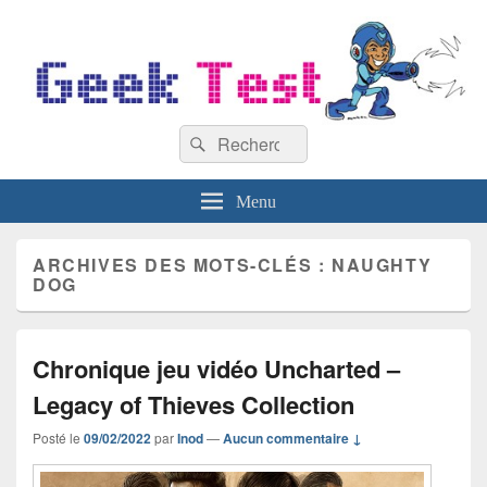
GeekTest
Recherche :
Blog jeux-vidéo et high-tech
Rechercher
Menu
ARCHIVES DES MOTS-CLÉS :
NAUGHTY
DOG
Chronique jeu vidéo Uncharted –
Legacy of Thieves Collection
Posté le
09/02/2022
par
Inod
—
Aucun commentaire ↓