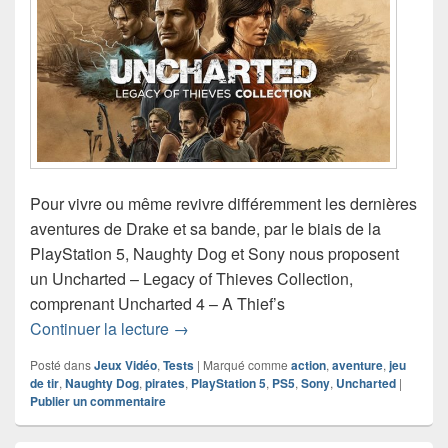
Pour vivre ou même revivre différemment les dernières
aventures de Drake et sa bande, par le biais de la
PlayStation 5, Naughty Dog et Sony nous proposent
un Uncharted – Legacy of Thieves Collection,
comprenant Uncharted 4 – A Thief’s
Chronique jeu vidéo Uncharted – Legac
Continuer la lecture
→
Posté dans
Jeux Vidéo
,
Tests
|
Marqué comme
action
,
aventure
,
jeu
de tir
,
Naughty Dog
,
pirates
,
PlayStation 5
,
PS5
,
Sony
,
Uncharted
|
Publier un commentaire