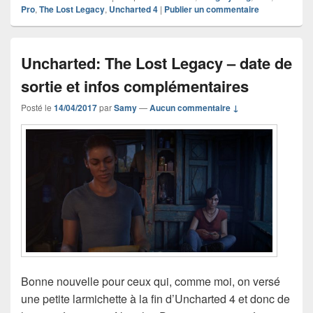
Pro
,
The Lost Legacy
,
Uncharted 4
|
Publier un commentaire
Uncharted: The Lost Legacy – date de
sortie et infos complémentaires
Posté le
14/04/2017
par
Samy
—
Aucun commentaire ↓
Bonne nouvelle pour ceux qui, comme moi, on versé
une petite larmichette à la fin d’Uncharted 4 et donc de