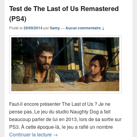
Test de The Last of Us Remastered
(PS4)
Posté le
29/09/2014
par
Samy
—
Aucun commentaire ↓
Faut-il encore présenter The Last of Us ? Je ne
pense pas. Le jeu du studio Naughty Dog a fait
beaucoup parler de lui en 2013, lors de sa sortie sur
PS3. À cette époque-là, le jeu a raflé un nombre
Test de The Last of Us Remastered (P
Continuer la lecture
→