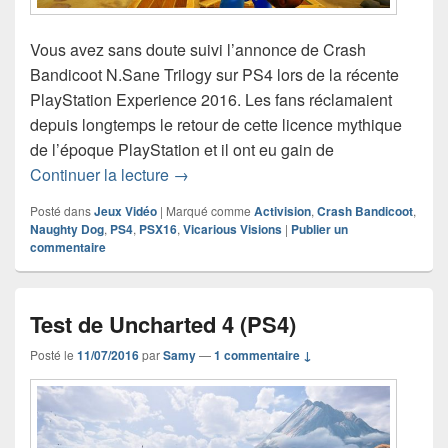
Vous avez sans doute suivi l’annonce de Crash
Bandicoot N.Sane Trilogy sur PS4 lors de la récente
PlayStation Experience 2016. Les fans réclamaient
depuis longtemps le retour de cette licence mythique
de l’époque PlayStation et il ont eu gain de
Crash Bandicoot N.Sane Trilogy s’anno
Continuer la lecture
→
Posté dans
Jeux Vidéo
|
Marqué comme
Activision
,
Crash Bandicoot
,
Naughty Dog
,
PS4
,
PSX16
,
Vicarious Visions
|
Publier un
commentaire
Test de Uncharted 4 (PS4)
Posté le
11/07/2016
par
Samy
—
1 commentaire ↓