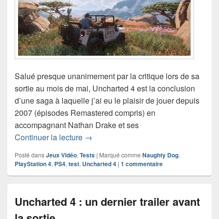
Salué presque unanimement par la critique lors de sa
sortie au mois de mai, Uncharted 4 est la conclusion
d’une saga à laquelle j’ai eu le plaisir de jouer depuis
2007 (épisodes Remastered compris) en
accompagnant Nathan Drake et ses
Test de Uncharted 4 (PS4)
Continuer la lecture
→
Posté dans
Jeux Vidéo
,
Tests
|
Marqué comme
Naughty Dog
,
PlayStation 4
,
PS4
,
test
,
Uncharted 4
|
1
commentaire
Uncharted 4 : un dernier trailer avant
la sortie