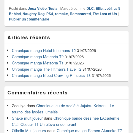
Posté dans
Jeux Vidéo
,
Tests
|
Marqué comme
DLC
,
Ellie
,
Joël
,
Left
Behind
,
Naughty Dog
,
PS4
,
remake
,
Remastered
,
The Last of Us
|
Publier un commentaire
Zone
Articles récents
principale
de
widget
Chronique manga Hotel Inhumans T2
31/07/2026
pour
Chronique manga Meteoria T2
31/07/2026
la
Chronique manga Meteoria T1
31/07/2026
barre
Chronique manga The Hitman’s Fave T2
31/07/2026
latérale
Chronique manga Blood-Crawling Princess T3
31/07/2026
Commentaires récents
Zaouiya
dans
Chronique jeu de société Jujutsu Kaisen – Le
tournoi des lycées jumelés
Snake multijoueur
dans
Chronique bande dessinée L’Académie
Clair-Obscur T1 Un élève encombrant
Othello Multijoueurs
dans
Chronique manga Ramen Akaneko T7