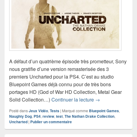
A défaut d’un quatrième épisode très prometteur, Sony
nous gratifie d’une version remasterisée des 3
premiers Uncharted pour la PS4. C’est au studio
Bluepoint Games déjà connu pour de très bons
portages HD (God of War HD Collection, Metal Gear
Test de Uncharted 
Solid Collection…)
Continuer la lecture
→
Posté dans
Jeux Vidéo
,
Tests
|
Marqué comme
Bluepoint Games
,
Naughty Dog
,
PS4
,
review
,
test
,
The Nathan Drake Collection
,
Uncharted
|
Publier un commentaire