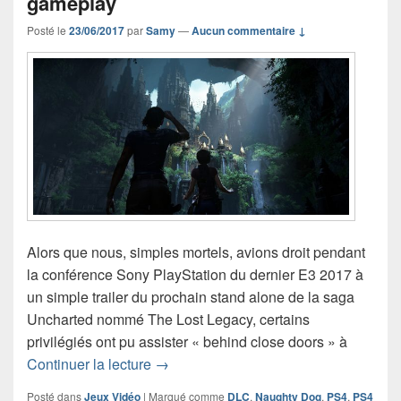
gameplay
Posté le
23/06/2017
par
Samy
—
Aucun commentaire ↓
Alors que nous, simples mortels, avions droit pendant
la conférence Sony PlayStation du dernier E3 2017 à
un simple trailer du prochain stand alone de la saga
Uncharted nommé The Lost Legacy, certains
privilégiés ont pu assister « behind close doors » à
Uncharted: The Lost Legacy se dévoil
Continuer la lecture
→
Posté dans
Jeux Vidéo
|
Marqué comme
DLC
,
Naughty Dog
,
PS4
,
PS4