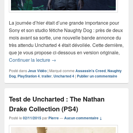
La journée d’hier était d’une grande importance pour
Sony et son studio fétiche Naughty Dog : près de deux
mois avant sa sortie, une nouvelle bande annonce du
très attendu Uncharted 4 était dévoilée. Cette dernière,
que je vous propose ci-dessous en version originale,
Uncharted 4 : un trailer sublime provoq
Continuer la lecture
→
Posté dans
Jeux Vidéo
|
Marqué comme
Assassin's Creed
,
Naughty
Dog
,
PlayStation 4
,
trailer
,
Uncharted 4
|
Publier un commentaire
Test de Uncharted : The Nathan
Drake Collection (PS4)
Posté le
02/11/2015
par
Pierre
—
Aucun commentaire ↓