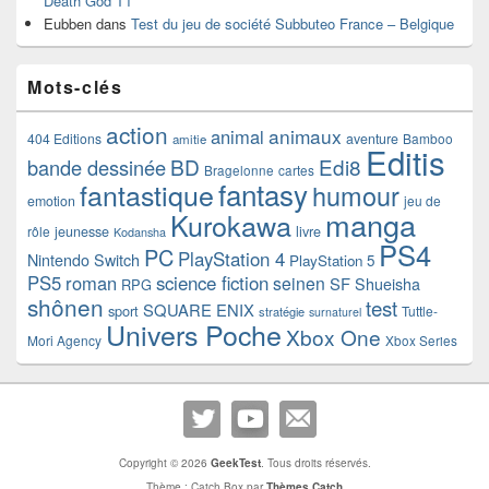
Death God T1
Eubben
dans
Test du jeu de société Subbuteo France – Belgique
Mots-clés
action
animaux
animal
404 Editions
aventure
Bamboo
amitie
Editis
BD
Edi8
bande dessinée
Bragelonne
cartes
fantasy
fantastique
humour
emotion
jeu de
manga
Kurokawa
rôle
jeunesse
livre
Kodansha
PS4
PC
PlayStation 4
Nintendo Switch
PlayStation 5
PS5
roman
science fiction
seinen
SF
Shueisha
RPG
shônen
test
SQUARE ENIX
sport
Tuttle-
stratégie
surnaturel
Univers Poche
Xbox One
Mori Agency
Xbox Series
Copyright © 2026
GeekTest
. Tous droits réservés.
Thème : Catch Box par
Thèmes Catch