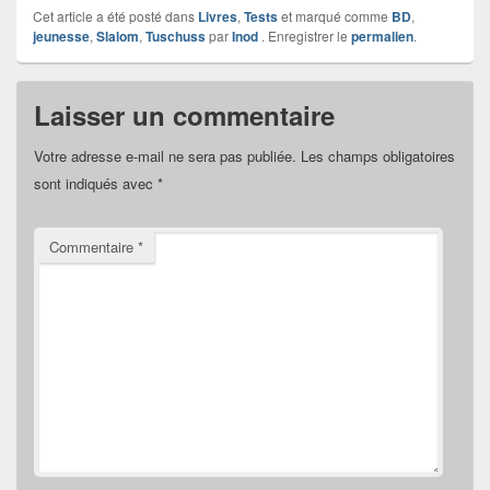
Cet article a été posté dans
Livres
,
Tests
et marqué comme
BD
,
jeunesse
,
Slalom
,
Tuschuss
par
Inod
. Enregistrer le
permalien
.
Laisser un commentaire
Votre adresse e-mail ne sera pas publiée.
Les champs obligatoires
sont indiqués avec
*
Commentaire
*