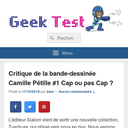
GeekTest
Recherche :
Blog jeux-vidéo et high-tech
Rechercher
Menu
Critique de la bande-dessinée
Camille Pétille #1 Cap ou pas Cap ?
Posté le
17/10/2019
par
Inod
—
Aucun commentaire ↓
L’éditeur Slalom vient de sortir une nouvelle collection,
Tuschuss, qui glisse vers nous en duo. Nous verrons