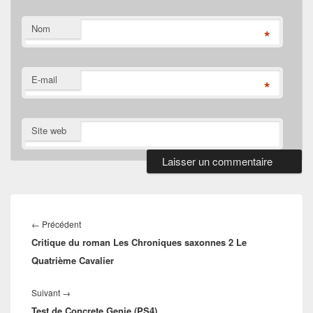
Nom
*
E-mail
*
Site web
Navigation
de
Article
←
Précédent
l’article
Critique du roman Les Chroniques saxonnes 2 Le
précédent :
Quatrième Cavalier
Article
Suivant
→
Test de Concrete Genie (PS4)
suivant :