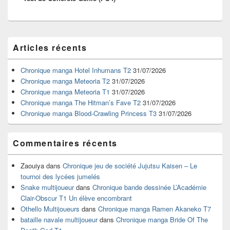
Zone
Articles récents
principale
de
widget
Chronique manga Hotel Inhumans T2
31/07/2026
pour
Chronique manga Meteoria T2
31/07/2026
la
Chronique manga Meteoria T1
31/07/2026
barre
Chronique manga The Hitman’s Fave T2
31/07/2026
latérale
Chronique manga Blood-Crawling Princess T3
31/07/2026
Commentaires récents
Zaouiya
dans
Chronique jeu de société Jujutsu Kaisen – Le
tournoi des lycées jumelés
Snake multijoueur
dans
Chronique bande dessinée L’Académie
Clair-Obscur T1 Un élève encombrant
Othello Multijoueurs
dans
Chronique manga Ramen Akaneko T7
bataille navale multijoueur
dans
Chronique manga Bride Of The