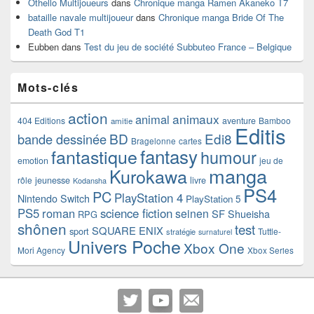
Othello Multijoueurs
dans
Chronique manga Ramen Akaneko T7
bataille navale multijoueur
dans
Chronique manga Bride Of The
Death God T1
Eubben
dans
Test du jeu de société Subbuteo France – Belgique
Mots-clés
action
animaux
animal
404 Editions
aventure
Bamboo
amitie
Editis
BD
Edi8
bande dessinée
Bragelonne
cartes
fantasy
fantastique
humour
emotion
jeu de
manga
Kurokawa
rôle
jeunesse
livre
Kodansha
PS4
PC
PlayStation 4
Nintendo Switch
PlayStation 5
PS5
roman
science fiction
seinen
SF
Shueisha
RPG
shônen
test
SQUARE ENIX
sport
Tuttle-
stratégie
surnaturel
Univers Poche
Xbox One
Mori Agency
Xbox Series