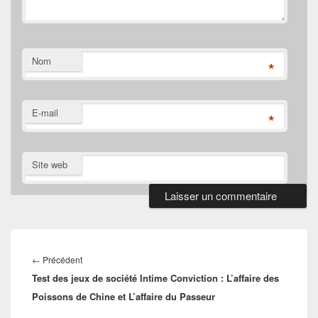
Nom
*
E-mail
*
Site web
Navigation
de
Article
←
Précédent
l’article
Test des jeux de société Intime Conviction : L’affaire des
précédent :
Poissons de Chine et L’affaire du Passeur