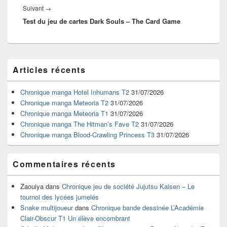
Article
Suivant
→
Test du jeu de cartes Dark Souls – The Card Game
suivant :
Zone
Articles récents
principale
de
widget
Chronique manga Hotel Inhumans T2
31/07/2026
pour
Chronique manga Meteoria T2
31/07/2026
la
Chronique manga Meteoria T1
31/07/2026
barre
Chronique manga The Hitman’s Fave T2
31/07/2026
latérale
Chronique manga Blood-Crawling Princess T3
31/07/2026
Commentaires récents
Zaouiya
dans
Chronique jeu de société Jujutsu Kaisen – Le
tournoi des lycées jumelés
Snake multijoueur
dans
Chronique bande dessinée L’Académie
Clair-Obscur T1 Un élève encombrant