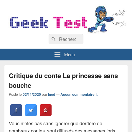
GeekTest
Recherche :
Blog jeux-vidéo et high-tech
Rechercher
Menu
Critique du conte La princesse sans
bouche
Posté le
02/11/2020
par
Inod
—
Aucun commentaire ↓
Vous n’êtes pas sans ignorer que derrière de
nombreux contes, sont diffusés des messages forts.