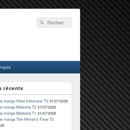
Recherche :
Rechercher
Propos
s récents
ue manga Hotel Inhumans T2
31/07/2026
ue manga Meteoria T2
31/07/2026
ue manga Meteoria T1
31/07/2026
ue manga The Hitman’s Fave T2
026