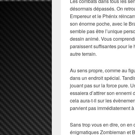
Les combats dans tous les sen
désormais dépassés. On retrouve
Empereur et le Phénix réincar
son énorme poche, avec le Bra
semble pas être l’unique perso
dessin animé. Vous comprendre
paraissent suffisantes pour le 
autre terrain.
Au sens propre, comme au figu
dans un endroit spécial. Tand
jouant pas sur la force pure. Un 
essaiera d’attirer son ennemi 
cela aura-t-il sur les évènemen
parvient pas immédiatement à s
Sans trop vous en dire, on en
énigmatiques Zombieman et B