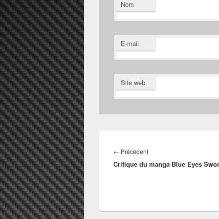
Nom
E-mail
Site web
Navigation
de
Article
←
Précédent
l’article
Critique du manga Blue Eyes Swo
précédent :