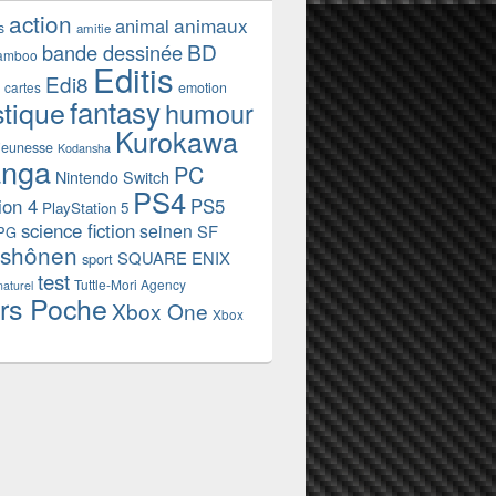
action
animaux
animal
s
amitie
BD
bande dessinée
amboo
Editis
Edi8
emotion
cartes
fantasy
stique
humour
Kurokawa
jeunesse
Kodansha
nga
PC
Nintendo Switch
PS4
ion 4
PS5
PlayStation 5
science fiction
seinen
SF
PG
shônen
SQUARE ENIX
sport
test
Tuttle-Mori Agency
naturel
rs Poche
Xbox One
Xbox