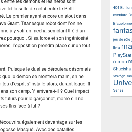
s entre les démons et les héros sont
404 Edition
 ici la suite de celui entre le Petit
aventure
B
né. Le premier ayant encore un atout dans
ve Giant. Titanesque robot dont l’on ne
Bragelonne
fanta
nne à y voir un mecha semblant tiré d’un
z pourquoi. Si sa force et son ingéniosité
jeu de rôle
ma
héros, l’opposition prendra place sur un tout
livre
PlayStat
roman
R
ré. Puisque le duel se déroulera désormais
Shueisha
is que le démon se montrera malin, en ne
stratégie
sur
Unive
jeu d’esprit s’installe alors, durant lequel il
dans son camp. Y arrivera-t-il ? Quel impact
Series
ts futurs pour le garçonnet, même s’il ne
es fins face à lui ?
 découvrira également davantage sur les
ogosse Masqué. Avec des batailles