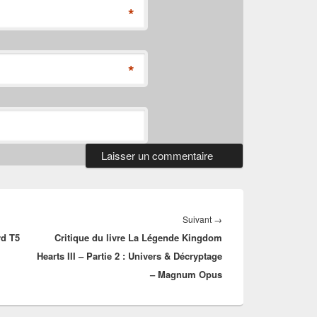
*
*
Article
Suivant
→
rd T5
Critique du livre La Légende Kingdom
suivant :
Hearts III – Partie 2 : Univers & Décryptage
– Magnum Opus