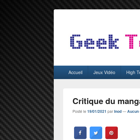
GeekTest
Blog jeux-vidéo et high-tech
Menu
Accueil
Jeux Vidéo
High T
principal
Critique du man
Posté le
19/01/2021
par
Inod
—
Aucun 