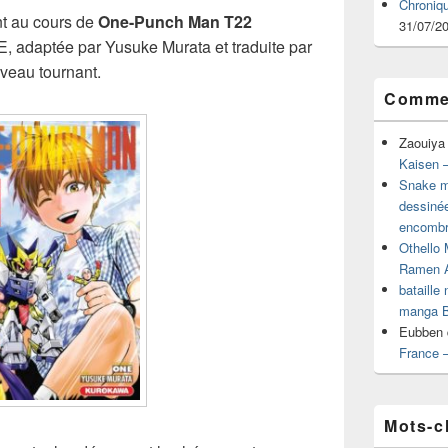
Chroniq
nt au cours de
One-Punch Man T22
31/07/2
, adaptée par Yusuke Murata et traduite par
uveau tournant.
Commen
Zaouiya
Kaisen –
Snake mu
dessiné
encombr
Othello 
Ramen 
bataille
manga B
Eubben
France 
Mots-c