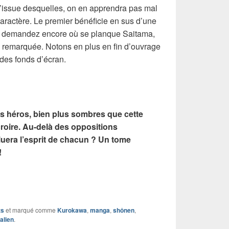
l’issue desquelles, on en apprendra pas mal
 caractère. Le premier bénéficie en sus d’une
us demandez encore où se planque Saitama,
n remarquée. Notons en plus en fin d’ouvrage
des fonds d’écran.
 héros, bien plus sombres que cette
croire. Au-delà des oppositions
uera l’esprit de chacun ? Un tome
!
ts
et marqué comme
Kurokawa
,
manga
,
shônen
,
alien
.