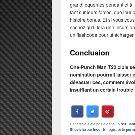
grandiloquentes pendant et à 
tant sur leurs forces, que leur
histoire bonus. Et si vous vo
sachez qu’il fera une incursio
un flashcode pour télécharger 
Conclusion
One-Punch Man T22 cible ses
nomination pourrait laisser 
dévastatrices, comment évol
insufflant un certain trouble 
Cet article a été posté dans
Livres
,
Tes
Shueisha
par
Inod
. Enregistrer le
perm