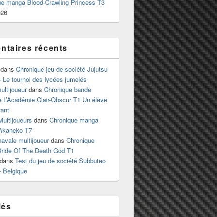
ue manga Blood-Crawling Princess T3
026
taires récents
dans
Chronique jeu de société Jujutsu
 Le tournoi des lycées jumelés
ltijoueur
dans
Chronique bande
e L’Académie Clair-Obscur T1 Un élève
ant
Multijoueurs
dans
Chronique manga
Akaneko T7
 navale multijoueur
dans
Chronique
ride Of The Death God T1
dans
Test du jeu de société Subbuteo
– Belgique
lés