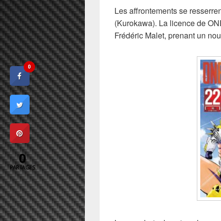
Les affrontements se resserre
(Kurokawa). La licence de ONE
Frédéric Malet, prenant un no
0
0
PARTAGES