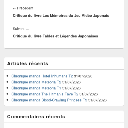
Navigation
de
Article
←
Précédent
l’article
Critique du livre Les Mémoires du Jeu Vidéo Japonais
précédent :
Article
Suivant
→
Critique du livre Fables et Légendes Japonaises
suivant :
Zone
Articles récents
principale
de
widget
Chronique manga Hotel Inhumans T2
31/07/2026
pour
Chronique manga Meteoria T2
31/07/2026
la
Chronique manga Meteoria T1
31/07/2026
barre
Chronique manga The Hitman’s Fave T2
31/07/2026
latérale
Chronique manga Blood-Crawling Princess T3
31/07/2026
Commentaires récents