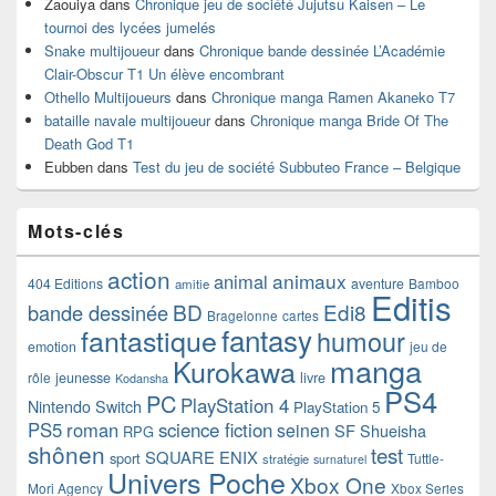
Zaouiya
dans
Chronique jeu de société Jujutsu Kaisen – Le
tournoi des lycées jumelés
Snake multijoueur
dans
Chronique bande dessinée L’Académie
Clair-Obscur T1 Un élève encombrant
Othello Multijoueurs
dans
Chronique manga Ramen Akaneko T7
bataille navale multijoueur
dans
Chronique manga Bride Of The
Death God T1
Eubben
dans
Test du jeu de société Subbuteo France – Belgique
Mots-clés
action
animaux
animal
404 Editions
aventure
Bamboo
amitie
Editis
BD
Edi8
bande dessinée
Bragelonne
cartes
fantasy
fantastique
humour
emotion
jeu de
manga
Kurokawa
rôle
jeunesse
livre
Kodansha
PS4
PC
PlayStation 4
Nintendo Switch
PlayStation 5
PS5
roman
science fiction
seinen
SF
Shueisha
RPG
shônen
test
SQUARE ENIX
sport
Tuttle-
stratégie
surnaturel
Univers Poche
Xbox One
Mori Agency
Xbox Series