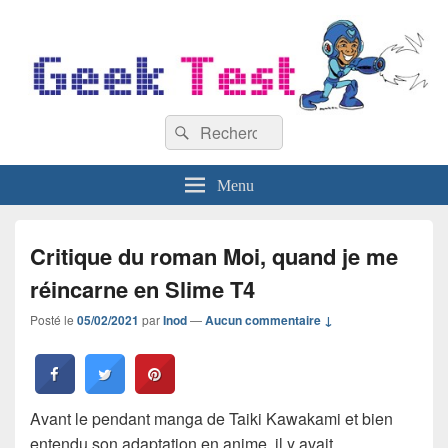
GeekTest
Recherche :
Blog jeux-vidéo et high-tech
Rechercher
Menu
Critique du roman Moi, quand je me
réincarne en Slime T4
Posté le
05/02/2021
par
Inod
—
Aucun commentaire ↓
Avant le pendant manga de Taiki Kawakami et bien
entendu son adaptation en anime, il y avait