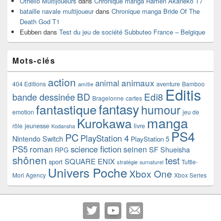
Othello Multijoueurs
dans
Chronique manga Ramen Akaneko T7
bataille navale multijoueur
dans
Chronique manga Bride Of The
Death God T1
Eubben
dans
Test du jeu de société Subbuteo France – Belgique
Mots-clés
action
animaux
animal
404 Editions
aventure
Bamboo
amitie
Editis
BD
Edi8
bande dessinée
Bragelonne
cartes
fantasy
fantastique
humour
emotion
jeu de
manga
Kurokawa
rôle
jeunesse
livre
Kodansha
PS4
PC
PlayStation 4
Nintendo Switch
PlayStation 5
PS5
roman
science fiction
seinen
SF
Shueisha
RPG
shônen
test
SQUARE ENIX
sport
Tuttle-
stratégie
surnaturel
Univers Poche
Xbox One
Mori Agency
Xbox Series