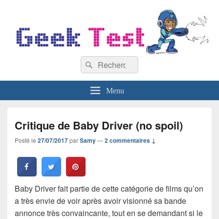
GeekTest
Recherche :
Blog jeux-vidéo et high-tech
Rechercher
Menu
Critique de Baby Driver (no spoil)
Posté le
27/07/2017
par
Samy
—
2 commentaires ↓
Baby Driver fait partie de cette catégorie de films qu’on
a très envie de voir après avoir visionné sa bande
annonce très convaincante, tout en se demandant si le