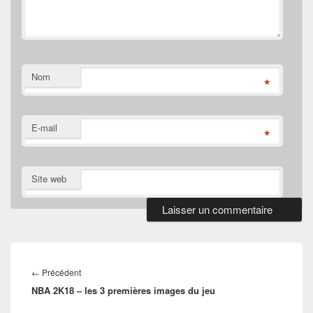
Nom
*
E-mail
*
Site web
Navigation
de
Article
←
Précédent
l’article
NBA 2K18 – les 3 premières images du jeu
précédent :