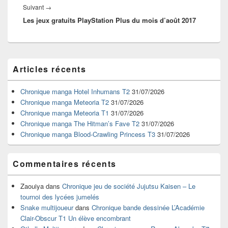
Article
Suivant
→
Les jeux gratuits PlayStation Plus du mois d’août 2017
suivant :
Zone
Articles récents
principale
de
widget
Chronique manga Hotel Inhumans T2
31/07/2026
pour
Chronique manga Meteoria T2
31/07/2026
la
Chronique manga Meteoria T1
31/07/2026
barre
Chronique manga The Hitman’s Fave T2
31/07/2026
latérale
Chronique manga Blood-Crawling Princess T3
31/07/2026
Commentaires récents
Zaouiya
dans
Chronique jeu de société Jujutsu Kaisen – Le
tournoi des lycées jumelés
Snake multijoueur
dans
Chronique bande dessinée L’Académie
Clair-Obscur T1 Un élève encombrant