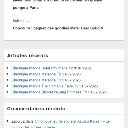
pompe à Paris
Article
Suivant
→
Concours : gagnez des goodies Metal Gear Solid V
suivant :
Zone
Articles récents
principale
de
widget
Chronique manga Hotel Inhumans T2
31/07/2026
pour
Chronique manga Meteoria T2
31/07/2026
la
Chronique manga Meteoria T1
31/07/2026
barre
Chronique manga The Hitman’s Fave T2
31/07/2026
latérale
Chronique manga Blood-Crawling Princess T3
31/07/2026
Commentaires récents
Zaouiya
dans
Chronique jeu de société Jujutsu Kaisen – Le
tournoi des lycées jumelés