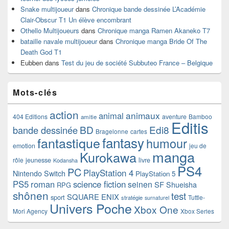
Snake multijoueur
dans
Chronique bande dessinée L’Académie
Clair-Obscur T1 Un élève encombrant
Othello Multijoueurs
dans
Chronique manga Ramen Akaneko T7
bataille navale multijoueur
dans
Chronique manga Bride Of The
Death God T1
Eubben
dans
Test du jeu de société Subbuteo France – Belgique
Mots-clés
action
animaux
animal
404 Editions
aventure
Bamboo
amitie
Editis
BD
Edi8
bande dessinée
Bragelonne
cartes
fantasy
fantastique
humour
emotion
jeu de
manga
Kurokawa
rôle
jeunesse
livre
Kodansha
PS4
PC
PlayStation 4
Nintendo Switch
PlayStation 5
PS5
roman
science fiction
seinen
SF
Shueisha
RPG
shônen
test
SQUARE ENIX
sport
Tuttle-
stratégie
surnaturel
Univers Poche
Xbox One
Mori Agency
Xbox Series