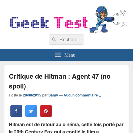
GeekTest
Recherche :
Blog jeux-vidéo et high-tech
Rechercher
Menu
Critique de Hitman : Agent 47 (no
spoil)
Posté le
28/08/2015
par
Samy
—
Aucun commentaire ↓
Hitman est de retour au cinéma, cette fois porté par
la 20th Century Fox qui a confié le film a