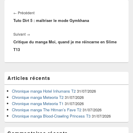
Navigation
de
Article
←
Précédent
l’article
Tuto Dirt 5 : maîtriser le mode Gymkhana
précédent :
Article
Suivant
→
Critique du manga Moi, quand je me réincarne en Slime
suivant :
T13
Zone
Articles récents
principale
de
widget
Chronique manga Hotel Inhumans T2
31/07/2026
pour
Chronique manga Meteoria T2
31/07/2026
la
Chronique manga Meteoria T1
31/07/2026
barre
Chronique manga The Hitman’s Fave T2
31/07/2026
latérale
Chronique manga Blood-Crawling Princess T3
31/07/2026