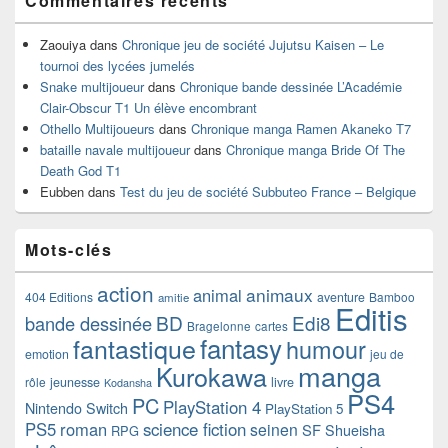
Commentaires récents
Zaouiya
dans
Chronique jeu de société Jujutsu Kaisen – Le
tournoi des lycées jumelés
Snake multijoueur
dans
Chronique bande dessinée L’Académie
Clair-Obscur T1 Un élève encombrant
Othello Multijoueurs
dans
Chronique manga Ramen Akaneko T7
bataille navale multijoueur
dans
Chronique manga Bride Of The
Death God T1
Eubben
dans
Test du jeu de société Subbuteo France – Belgique
Mots-clés
action
animaux
animal
404 Editions
aventure
Bamboo
amitie
Editis
BD
Edi8
bande dessinée
Bragelonne
cartes
fantasy
fantastique
humour
emotion
jeu de
manga
Kurokawa
rôle
jeunesse
livre
Kodansha
PS4
PC
PlayStation 4
Nintendo Switch
PlayStation 5
PS5
roman
science fiction
seinen
SF
Shueisha
RPG