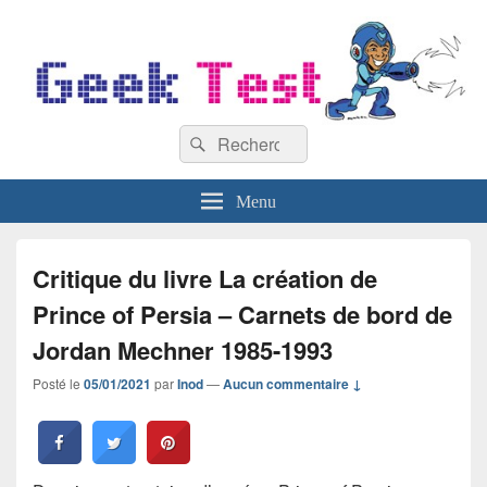
GeekTest
Recherche :
Blog jeux-vidéo et high-tech
Rechercher
Menu
Critique du livre La création de
Prince of Persia – Carnets de bord de
Jordan Mechner 1985-1993
Posté le
05/01/2021
par
Inod
—
Aucun commentaire ↓