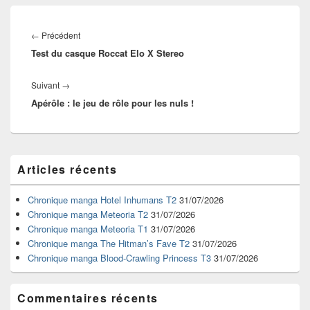
Navigation
de
Article
←
Précédent
l’article
Test du casque Roccat Elo X Stereo
précédent :
Article
Suivant
→
Apérôle : le jeu de rôle pour les nuls !
suivant :
Zone
Articles récents
principale
de
widget
Chronique manga Hotel Inhumans T2
31/07/2026
pour
Chronique manga Meteoria T2
31/07/2026
la
Chronique manga Meteoria T1
31/07/2026
barre
Chronique manga The Hitman’s Fave T2
31/07/2026
latérale
Chronique manga Blood-Crawling Princess T3
31/07/2026
Commentaires récents