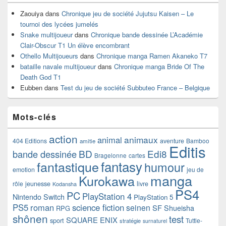
Zaouiya
dans
Chronique jeu de société Jujutsu Kaisen – Le
tournoi des lycées jumelés
Snake multijoueur
dans
Chronique bande dessinée L’Académie
Clair-Obscur T1 Un élève encombrant
Othello Multijoueurs
dans
Chronique manga Ramen Akaneko T7
bataille navale multijoueur
dans
Chronique manga Bride Of The
Death God T1
Eubben
dans
Test du jeu de société Subbuteo France – Belgique
Mots-clés
action
animaux
animal
404 Editions
aventure
Bamboo
amitie
Editis
BD
Edi8
bande dessinée
Bragelonne
cartes
fantasy
fantastique
humour
emotion
jeu de
manga
Kurokawa
rôle
jeunesse
livre
Kodansha
PS4
PC
PlayStation 4
Nintendo Switch
PlayStation 5
PS5
roman
science fiction
seinen
SF
Shueisha
RPG
shônen
test
SQUARE ENIX
sport
Tuttle-
stratégie
surnaturel