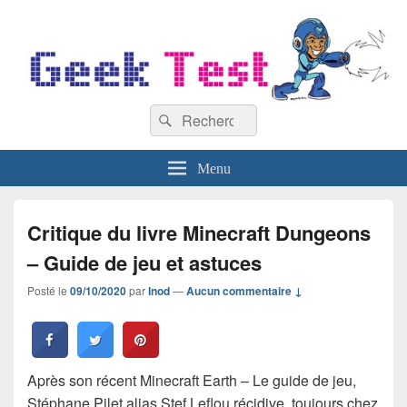
GeekTest
Recherche :
Blog jeux-vidéo et high-tech
Rechercher
Menu
Critique du livre Minecraft Dungeons
– Guide de jeu et astuces
Posté le
09/10/2020
par
Inod
—
Aucun commentaire ↓
Après son récent Minecraft Earth – Le guide de jeu,
Stéphane Pilet alias Stef Leflou récidive, toujours chez