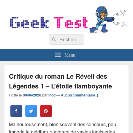
GeekTest
Recherche :
Blog jeux-vidéo et high-tech
Rechercher
Menu
Critique du roman Le Réveil des
Légendes 1 – L’étoile flamboyante
Posté le
09/06/2020
par
Inod
—
Aucun commentaire ↓
Malheureusement, bien souvent des concours, peu
importe le médium, s’avèrent de vastes fumisteries.