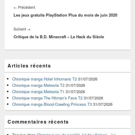
Navigation
de
Article
←
Précédent
l’article
Les jeux gratuits PlayStation Plus du mois de juin 2020
précédent :
Article
Suivant
→
Critique de la B.D. Minecraft – Le Hack du Siècle
suivant :
Zone
Articles récents
principale
de
widget
Chronique manga Hotel Inhumans T2
31/07/2026
pour
Chronique manga Meteoria T2
31/07/2026
la
Chronique manga Meteoria T1
31/07/2026
barre
Chronique manga The Hitman’s Fave T2
31/07/2026
latérale
Chronique manga Blood-Crawling Princess T3
31/07/2026
Commentaires récents
Zaouiya
dans
Chronique jeu de société Jujutsu Kaisen – Le