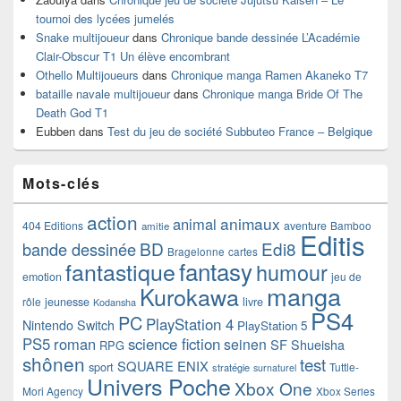
tournoi des lycées jumelés
Snake multijoueur
dans
Chronique bande dessinée L’Académie
Clair-Obscur T1 Un élève encombrant
Othello Multijoueurs
dans
Chronique manga Ramen Akaneko T7
bataille navale multijoueur
dans
Chronique manga Bride Of The
Death God T1
Eubben
dans
Test du jeu de société Subbuteo France – Belgique
Mots-clés
action
animaux
animal
404 Editions
aventure
Bamboo
amitie
Editis
BD
Edi8
bande dessinée
Bragelonne
cartes
fantasy
fantastique
humour
emotion
jeu de
manga
Kurokawa
rôle
jeunesse
livre
Kodansha
PS4
PC
PlayStation 4
Nintendo Switch
PlayStation 5
PS5
roman
science fiction
seinen
SF
Shueisha
RPG
shônen
test
SQUARE ENIX
sport
Tuttle-
stratégie
surnaturel
Univers Poche
Xbox One
Mori Agency
Xbox Series