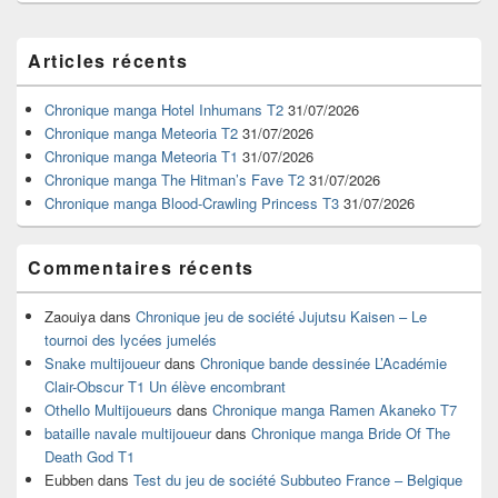
Zone
Articles récents
principale
de
widget
Chronique manga Hotel Inhumans T2
31/07/2026
pour
Chronique manga Meteoria T2
31/07/2026
la
Chronique manga Meteoria T1
31/07/2026
barre
Chronique manga The Hitman’s Fave T2
31/07/2026
latérale
Chronique manga Blood-Crawling Princess T3
31/07/2026
Commentaires récents
Zaouiya
dans
Chronique jeu de société Jujutsu Kaisen – Le
tournoi des lycées jumelés
Snake multijoueur
dans
Chronique bande dessinée L’Académie
Clair-Obscur T1 Un élève encombrant
Othello Multijoueurs
dans
Chronique manga Ramen Akaneko T7
bataille navale multijoueur
dans
Chronique manga Bride Of The
Death God T1
Eubben
dans
Test du jeu de société Subbuteo France – Belgique