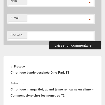
Nom
*
E-mail
*
Site web
Navigation
de
Article
←
Précédent
l’article
Chronique bande dessinée Dino Park T1
précédent :
Article
Suivant
→
Chronique manga Moi, quand je me réincarne en slime –
suivant :
Comment vivre chez les monstres T2