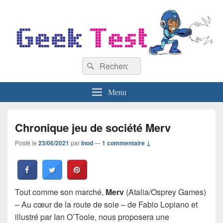
GeekTest
Recherche :
Blog jeux-vidéo et high-tech
Rechercher
Menu
Chronique jeu de société Merv
Posté le
23/06/2021
par
Inod
—
1 commentaire ↓
Tout comme son marché,
Merv
(Atalia/Osprey Games)
– Au cœur de la route de soie – de Fabio Lopiano et
illustré par Ian O’Toole, nous proposera une