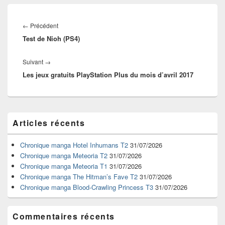
Navigation
de
Article
←
Précédent
l’article
Test de Nioh (PS4)
précédent :
Article
Suivant
→
Les jeux gratuits PlayStation Plus du mois d’avril 2017
suivant :
Zone
Articles récents
principale
de
widget
Chronique manga Hotel Inhumans T2
31/07/2026
pour
Chronique manga Meteoria T2
31/07/2026
la
Chronique manga Meteoria T1
31/07/2026
barre
Chronique manga The Hitman’s Fave T2
31/07/2026
latérale
Chronique manga Blood-Crawling Princess T3
31/07/2026
Commentaires récents