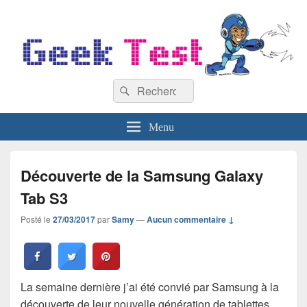
GeekTest
Recherche :
Blog jeux-vidéo et high-tech
Rechercher
Menu
Découverte de la Samsung Galaxy
Tab S3
Posté le
27/03/2017
par
Samy
—
Aucun commentaire ↓
La semaine dernière j’ai été convié par Samsung à la
découverte de leur nouvelle génération de tablettes,