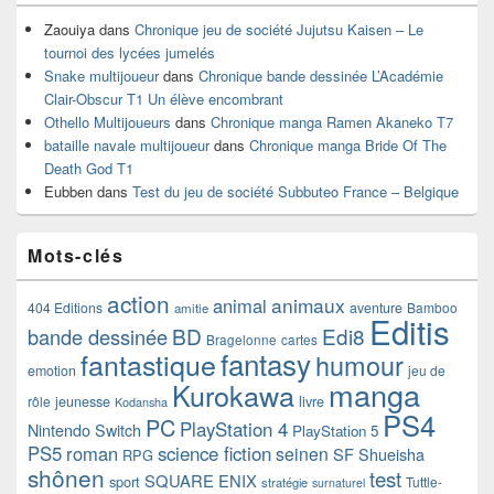
Zaouiya
dans
Chronique jeu de société Jujutsu Kaisen – Le
tournoi des lycées jumelés
Snake multijoueur
dans
Chronique bande dessinée L’Académie
Clair-Obscur T1 Un élève encombrant
Othello Multijoueurs
dans
Chronique manga Ramen Akaneko T7
bataille navale multijoueur
dans
Chronique manga Bride Of The
Death God T1
Eubben
dans
Test du jeu de société Subbuteo France – Belgique
Mots-clés
action
animaux
animal
404 Editions
aventure
Bamboo
amitie
Editis
BD
Edi8
bande dessinée
Bragelonne
cartes
fantasy
fantastique
humour
emotion
jeu de
manga
Kurokawa
rôle
jeunesse
livre
Kodansha
PS4
PC
PlayStation 4
Nintendo Switch
PlayStation 5
PS5
roman
science fiction
seinen
SF
Shueisha
RPG
shônen
test
SQUARE ENIX
sport
Tuttle-
stratégie
surnaturel