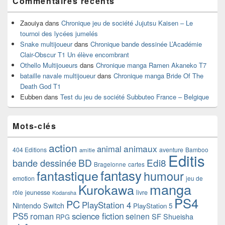
Commentaires récents
Zaouiya
dans
Chronique jeu de société Jujutsu Kaisen – Le
tournoi des lycées jumelés
Snake multijoueur
dans
Chronique bande dessinée L’Académie
Clair-Obscur T1 Un élève encombrant
Othello Multijoueurs
dans
Chronique manga Ramen Akaneko T7
bataille navale multijoueur
dans
Chronique manga Bride Of The
Death God T1
Eubben
dans
Test du jeu de société Subbuteo France – Belgique
Mots-clés
action
animaux
animal
404 Editions
aventure
Bamboo
amitie
Editis
BD
Edi8
bande dessinée
Bragelonne
cartes
fantasy
fantastique
humour
emotion
jeu de
manga
Kurokawa
rôle
jeunesse
livre
Kodansha
PS4
PC
PlayStation 4
Nintendo Switch
PlayStation 5
PS5
roman
science fiction
seinen
SF
Shueisha
RPG