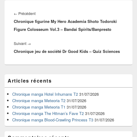
Navigation
de
Article
←
Précédent
l’article
Chronique figurine My Hero Academia Shoto Todoroki
précédent :
Figure Colosseum Vol.3 – Bandai Spirits/Banpresto
Article
Suivant
→
Chronique jeu de société Dr Good Kids – Quiz Sciences
suivant :
Zone
Articles récents
principale
de
widget
Chronique manga Hotel Inhumans T2
31/07/2026
pour
Chronique manga Meteoria T2
31/07/2026
la
Chronique manga Meteoria T1
31/07/2026
barre
Chronique manga The Hitman’s Fave T2
31/07/2026
latérale
Chronique manga Blood-Crawling Princess T3
31/07/2026