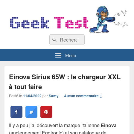
GeekTest
Recherche :
Blog jeux-vidéo et high-tech
Rechercher
Menu
Einova Sirius 65W : le chargeur XXL
à tout faire
Posté le
11/04/2022
par
Samy
—
Aucun commentaire ↓
Il y a peu j’ai découvert la marque italienne
Einova
(anciennement Eggtronic) et son catalogue de