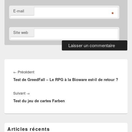
E-mail
*
Site web
Navigation
de
Article
←
Précédent
l’article
Test de GreedFall – Le RPG à la Bioware est-il de retour ?
précédent :
Article
Suivant
→
Test du jeu de cartes Farben
suivant :
Zone
Articles récents
principale