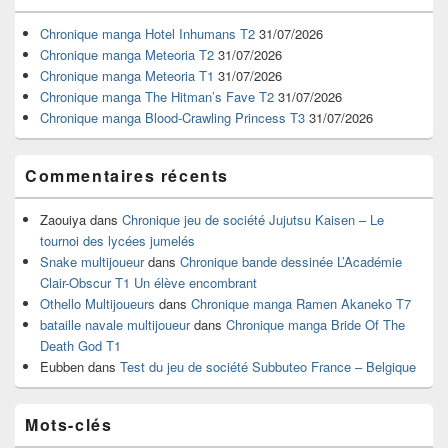
de
widget
Chronique manga Hotel Inhumans T2
31/07/2026
pour
Chronique manga Meteoria T2
31/07/2026
la
Chronique manga Meteoria T1
31/07/2026
barre
Chronique manga The Hitman’s Fave T2
31/07/2026
latérale
Chronique manga Blood-Crawling Princess T3
31/07/2026
Commentaires récents
Zaouiya
dans
Chronique jeu de société Jujutsu Kaisen – Le
tournoi des lycées jumelés
Snake multijoueur
dans
Chronique bande dessinée L’Académie
Clair-Obscur T1 Un élève encombrant
Othello Multijoueurs
dans
Chronique manga Ramen Akaneko T7
bataille navale multijoueur
dans
Chronique manga Bride Of The
Death God T1
Eubben
dans
Test du jeu de société Subbuteo France – Belgique
Mots-clés