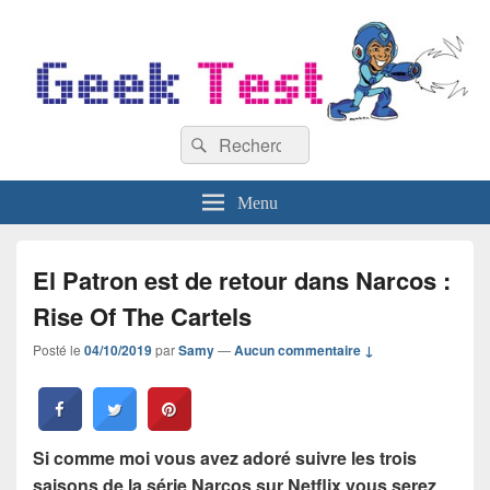
GeekTest
Recherche :
Blog jeux-vidéo et high-tech
Rechercher
Menu
El Patron est de retour dans Narcos :
Rise Of The Cartels
Posté le
04/10/2019
par
Samy
—
Aucun commentaire ↓
Si comme moi vous avez adoré suivre les trois
saisons de la série Narcos sur Netflix vous serez