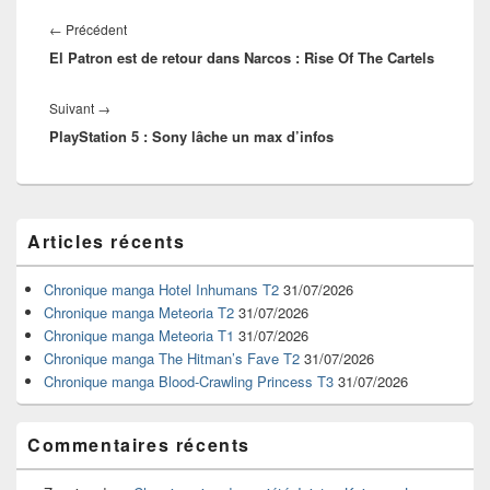
Navigation
de
Article
←
Précédent
l’article
El Patron est de retour dans Narcos : Rise Of The Cartels
précédent :
Article
Suivant
→
PlayStation 5 : Sony lâche un max d’infos
suivant :
Zone
Articles récents
principale
de
widget
Chronique manga Hotel Inhumans T2
31/07/2026
pour
Chronique manga Meteoria T2
31/07/2026
la
Chronique manga Meteoria T1
31/07/2026
barre
Chronique manga The Hitman’s Fave T2
31/07/2026
latérale
Chronique manga Blood-Crawling Princess T3
31/07/2026
Commentaires récents