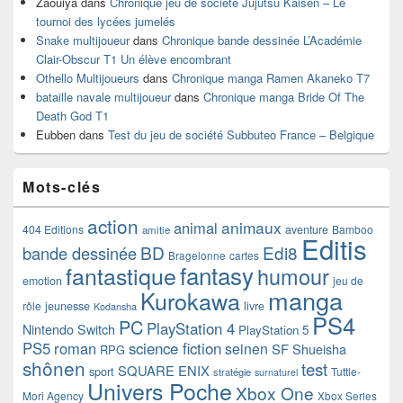
Zaouiya
dans
Chronique jeu de société Jujutsu Kaisen – Le
tournoi des lycées jumelés
Snake multijoueur
dans
Chronique bande dessinée L’Académie
Clair-Obscur T1 Un élève encombrant
Othello Multijoueurs
dans
Chronique manga Ramen Akaneko T7
bataille navale multijoueur
dans
Chronique manga Bride Of The
Death God T1
Eubben
dans
Test du jeu de société Subbuteo France – Belgique
Mots-clés
action
animaux
animal
404 Editions
aventure
Bamboo
amitie
Editis
BD
Edi8
bande dessinée
Bragelonne
cartes
fantasy
fantastique
humour
emotion
jeu de
manga
Kurokawa
rôle
jeunesse
livre
Kodansha
PS4
PC
PlayStation 4
Nintendo Switch
PlayStation 5
PS5
roman
science fiction
seinen
SF
Shueisha
RPG
shônen
test
SQUARE ENIX
sport
Tuttle-
stratégie
surnaturel
Univers Poche
Xbox One
Mori Agency
Xbox Series