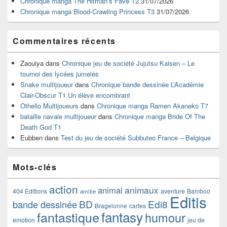
Chronique manga The Hitman’s Fave T2
31/07/2026
latérale
Chronique manga Blood-Crawling Princess T3
31/07/2026
Commentaires récents
Zaouiya
dans
Chronique jeu de société Jujutsu Kaisen – Le
tournoi des lycées jumelés
Snake multijoueur
dans
Chronique bande dessinée L’Académie
Clair-Obscur T1 Un élève encombrant
Othello Multijoueurs
dans
Chronique manga Ramen Akaneko T7
bataille navale multijoueur
dans
Chronique manga Bride Of The
Death God T1
Eubben
dans
Test du jeu de société Subbuteo France – Belgique
Mots-clés
action
animaux
animal
404 Editions
aventure
Bamboo
amitie
Editis
BD
Edi8
bande dessinée
Bragelonne
cartes
fantasy
fantastique
humour
emotion
jeu de