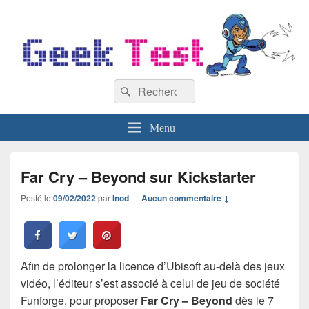
GeekTest
Recherche :
Blog jeux-vidéo et high-tech
Rechercher
Menu
Far Cry – Beyond sur Kickstarter
Posté le
09/02/2022
par
Inod
—
Aucun commentaire ↓
Afin de prolonger la licence d’Ubisoft au-delà des jeux
vidéo, l’éditeur s’est associé à celui de jeu de société
Funforge, pour proposer
Far Cry – Beyond
dès le 7