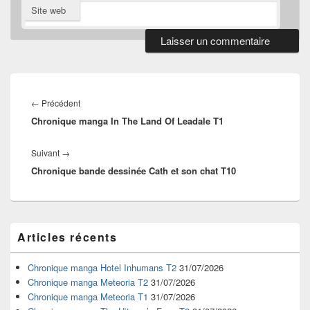
Site web
Navigation
de
Article
←
Précédent
l’article
Chronique manga In The Land Of Leadale T1
précédent :
Article
Suivant
→
Chronique bande dessinée Cath et son chat T10
suivant :
Zone
Articles récents
principale
de
widget
Chronique manga Hotel Inhumans T2
31/07/2026
pour
Chronique manga Meteoria T2
31/07/2026
la
Chronique manga Meteoria T1
31/07/2026
barre