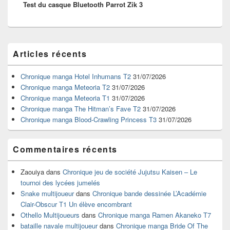
Test du casque Bluetooth Parrot Zik 3
suivant :
Zone
Articles récents
principale
de
widget
Chronique manga Hotel Inhumans T2
31/07/2026
pour
Chronique manga Meteoria T2
31/07/2026
la
Chronique manga Meteoria T1
31/07/2026
barre
Chronique manga The Hitman’s Fave T2
31/07/2026
latérale
Chronique manga Blood-Crawling Princess T3
31/07/2026
Commentaires récents
Zaouiya
dans
Chronique jeu de société Jujutsu Kaisen – Le
tournoi des lycées jumelés
Snake multijoueur
dans
Chronique bande dessinée L’Académie
Clair-Obscur T1 Un élève encombrant
Othello Multijoueurs
dans
Chronique manga Ramen Akaneko T7
bataille navale multijoueur
dans
Chronique manga Bride Of The