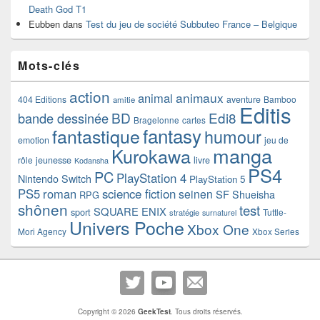
Death God T1
Eubben
dans
Test du jeu de société Subbuteo France – Belgique
Mots-clés
action
animaux
animal
404 Editions
aventure
Bamboo
amitie
Editis
BD
Edi8
bande dessinée
Bragelonne
cartes
fantasy
fantastique
humour
emotion
jeu de
manga
Kurokawa
rôle
jeunesse
livre
Kodansha
PS4
PC
PlayStation 4
Nintendo Switch
PlayStation 5
PS5
roman
science fiction
seinen
SF
Shueisha
RPG
shônen
test
SQUARE ENIX
sport
Tuttle-
stratégie
surnaturel
Univers Poche
Xbox One
Mori Agency
Xbox Series
Copyright © 2026
GeekTest
. Tous droits réservés.