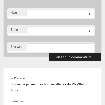
Nom
*
E-mail
*
Site web
Navigation
de
Article
←
Précédent
l’article
Soldes de janvier : les bonnes affaires du PlayStation
précédent :
Store
Article
Suivant
→