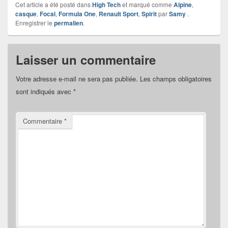
Cet article a été posté dans
High Tech
et marqué comme
Alpine
,
casque
,
Focal
,
Formula One
,
Renault Sport
,
Spirit
par
Samy
.
Enregistrer le
permalien
.
Laisser un commentaire
Votre adresse e-mail ne sera pas publiée.
Les champs obligatoires
sont indiqués avec
*
Commentaire
*