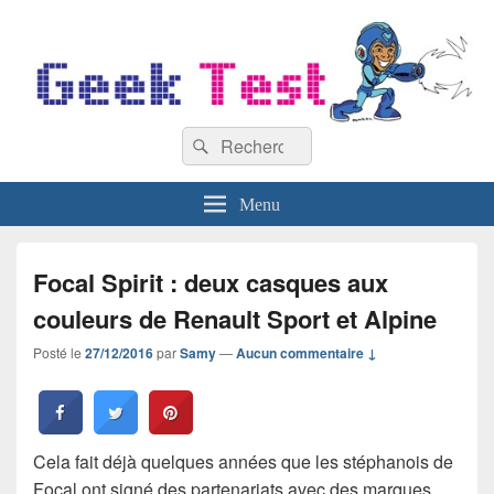
GeekTest
Recherche :
Blog jeux-vidéo et high-tech
Rechercher
Menu
Focal Spirit : deux casques aux
couleurs de Renault Sport et Alpine
Posté le
27/12/2016
par
Samy
—
Aucun commentaire ↓
Cela fait déjà quelques années que les stéphanois de
Focal ont signé des partenariats avec des marques