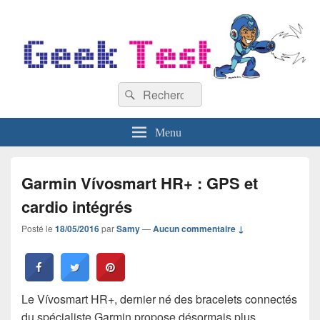
GeekTest
Recherche :
Blog jeux-vidéo et high-tech
Rechercher
Menu
Garmin Vívosmart HR+ : GPS et
cardio intégrés
Posté le
18/05/2016
par
Samy
—
Aucun commentaire ↓
Le Vívosmart HR+, dernier né des bracelets connectés
du spécialiste Garmin propose désormais plus