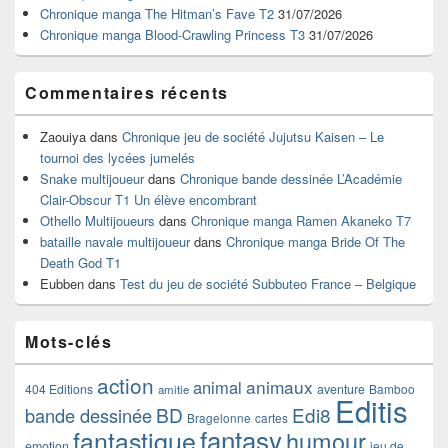
barre
Chronique manga The Hitman’s Fave T2
31/07/2026
latérale
Chronique manga Blood-Crawling Princess T3
31/07/2026
Commentaires récents
Zaouiya
dans
Chronique jeu de société Jujutsu Kaisen – Le
tournoi des lycées jumelés
Snake multijoueur
dans
Chronique bande dessinée L’Académie
Clair-Obscur T1 Un élève encombrant
Othello Multijoueurs
dans
Chronique manga Ramen Akaneko T7
bataille navale multijoueur
dans
Chronique manga Bride Of The
Death God T1
Eubben
dans
Test du jeu de société Subbuteo France – Belgique
Mots-clés
action
animaux
animal
404 Editions
aventure
Bamboo
amitie
Editis
BD
Edi8
bande dessinée
Bragelonne
cartes
fantasy
fantastique
humour
emotion
jeu de