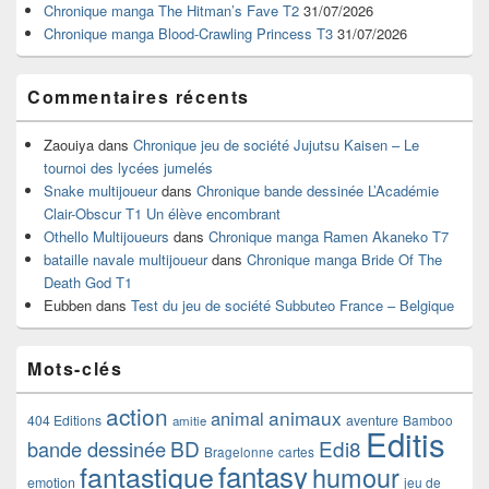
Chronique manga The Hitman’s Fave T2
31/07/2026
latérale
Chronique manga Blood-Crawling Princess T3
31/07/2026
Commentaires récents
Zaouiya
dans
Chronique jeu de société Jujutsu Kaisen – Le
tournoi des lycées jumelés
Snake multijoueur
dans
Chronique bande dessinée L’Académie
Clair-Obscur T1 Un élève encombrant
Othello Multijoueurs
dans
Chronique manga Ramen Akaneko T7
bataille navale multijoueur
dans
Chronique manga Bride Of The
Death God T1
Eubben
dans
Test du jeu de société Subbuteo France – Belgique
Mots-clés
action
animaux
animal
404 Editions
aventure
Bamboo
amitie
Editis
BD
Edi8
bande dessinée
Bragelonne
cartes
fantasy
fantastique
humour
emotion
jeu de