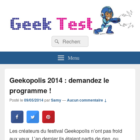
GeekTest
Recherche :
Blog jeux-vidéo et high-tech
Rechercher
Menu
Geekopolis 2014 : demandez le
programme !
Posté le
09/05/2014
par
Samy
—
Aucun commentaire ↓
Les créateurs du festival Geekopolis n’ont pas froid
aux yeux. L’an dernier ils étaient partis de rien, ou