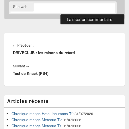
Site web
Navigation
de
Article
←
Précédent
l’article
DRIVECLUB : les raisons du retard
précédent :
Article
Suivant
→
Test de Knack (PS4)
suivant :
Zone
Articles récents
principale
de
widget
Chronique manga Hotel Inhumans T2
31/07/2026
pour
Chronique manga Meteoria T2
31/07/2026
la
Chronique manga Meteoria T1
31/07/2026
barre