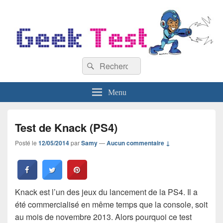
GeekTest
Recherche :
Blog jeux-vidéo et high-tech
Rechercher
Menu
Test de Knack (PS4)
Posté le
12/05/2014
par
Samy
—
Aucun commentaire ↓
Knack est l’un des jeux du lancement de la PS4. Il a
été commercialisé en même temps que la console, soit
au mois de novembre 2013. Alors pourquoi ce test