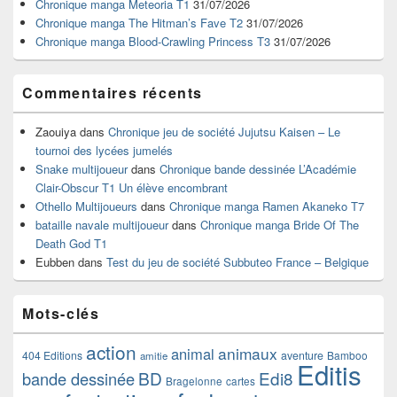
Chronique manga Meteoria T1
31/07/2026
barre
Chronique manga The Hitman’s Fave T2
31/07/2026
latérale
Chronique manga Blood-Crawling Princess T3
31/07/2026
Commentaires récents
Zaouiya
dans
Chronique jeu de société Jujutsu Kaisen – Le
tournoi des lycées jumelés
Snake multijoueur
dans
Chronique bande dessinée L’Académie
Clair-Obscur T1 Un élève encombrant
Othello Multijoueurs
dans
Chronique manga Ramen Akaneko T7
bataille navale multijoueur
dans
Chronique manga Bride Of The
Death God T1
Eubben
dans
Test du jeu de société Subbuteo France – Belgique
Mots-clés
action
animaux
animal
404 Editions
aventure
Bamboo
amitie
Editis
BD
Edi8
bande dessinée
Bragelonne
cartes