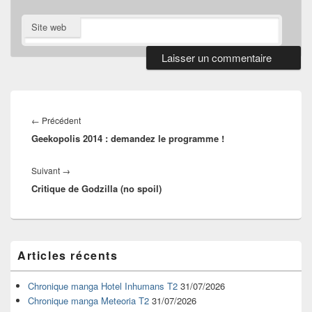
Site web
Navigation
de
Article
←
Précédent
l’article
Geekopolis 2014 : demandez le programme !
précédent :
Article
Suivant
→
Critique de Godzilla (no spoil)
suivant :
Zone
Articles récents
principale
de
widget
Chronique manga Hotel Inhumans T2
31/07/2026
pour
Chronique manga Meteoria T2
31/07/2026
la