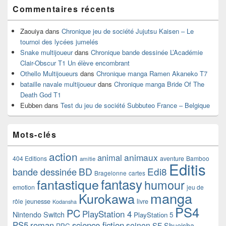
Commentaires récents
Zaouiya
dans
Chronique jeu de société Jujutsu Kaisen – Le
tournoi des lycées jumelés
Snake multijoueur
dans
Chronique bande dessinée L’Académie
Clair-Obscur T1 Un élève encombrant
Othello Multijoueurs
dans
Chronique manga Ramen Akaneko T7
bataille navale multijoueur
dans
Chronique manga Bride Of The
Death God T1
Eubben
dans
Test du jeu de société Subbuteo France – Belgique
Mots-clés
action
animaux
animal
404 Editions
aventure
Bamboo
amitie
Editis
BD
Edi8
bande dessinée
Bragelonne
cartes
fantasy
fantastique
humour
emotion
jeu de
manga
Kurokawa
rôle
jeunesse
livre
Kodansha
PS4
PC
PlayStation 4
Nintendo Switch
PlayStation 5
PS5
roman
science fiction
seinen
SF
Shueisha
RPG