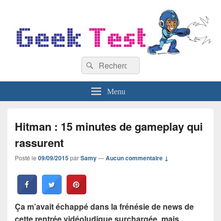
GeekTest
Recherche :
Blog jeux-vidéo et high-tech
Rechercher
Menu
Hitman : 15 minutes de gameplay qui
rassurent
Posté le
09/09/2015
par
Samy
—
Aucun commentaire ↓
Ça m’avait échappé dans la frénésie de news de
cette rentrée vidéoludique surchargée, mais