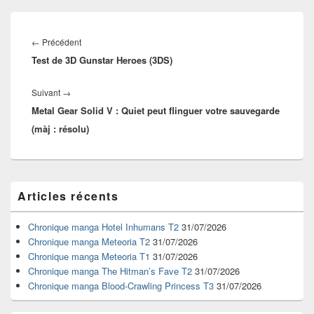
Navigation
de
Article
←
Précédent
l’article
Test de 3D Gunstar Heroes (3DS)
précédent :
Article
Suivant
→
Metal Gear Solid V : Quiet peut flinguer votre sauvegarde
suivant :
(màj : résolu)
Zone
Articles récents
principale
de
widget
Chronique manga Hotel Inhumans T2
31/07/2026
pour
Chronique manga Meteoria T2
31/07/2026
la
Chronique manga Meteoria T1
31/07/2026
barre
Chronique manga The Hitman’s Fave T2
31/07/2026
latérale
Chronique manga Blood-Crawling Princess T3
31/07/2026