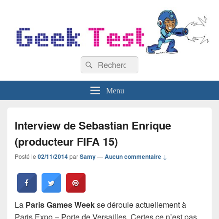
GeekTest
Recherche :
Blog jeux-vidéo et high-tech
Rechercher
Menu
Interview de Sebastian Enrique
(producteur FIFA 15)
Posté le
02/11/2014
par
Samy
—
Aucun commentaire ↓
La
Paris Games Week
se déroule actuellement à
Paris Expo – Porte de Versailles. Certes ce n’est pas