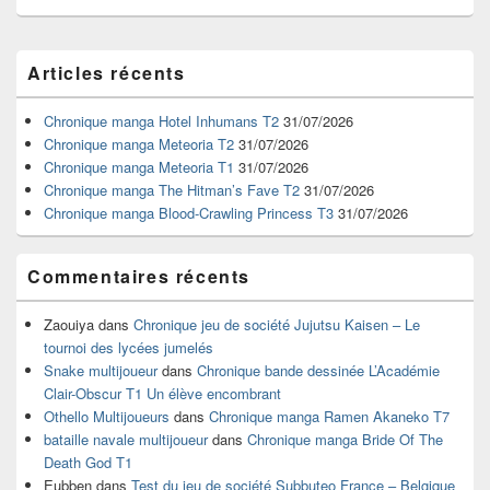
Zone
Articles récents
principale
de
widget
Chronique manga Hotel Inhumans T2
31/07/2026
pour
Chronique manga Meteoria T2
31/07/2026
la
Chronique manga Meteoria T1
31/07/2026
barre
Chronique manga The Hitman’s Fave T2
31/07/2026
latérale
Chronique manga Blood-Crawling Princess T3
31/07/2026
Commentaires récents
Zaouiya
dans
Chronique jeu de société Jujutsu Kaisen – Le
tournoi des lycées jumelés
Snake multijoueur
dans
Chronique bande dessinée L’Académie
Clair-Obscur T1 Un élève encombrant
Othello Multijoueurs
dans
Chronique manga Ramen Akaneko T7
bataille navale multijoueur
dans
Chronique manga Bride Of The
Death God T1
Eubben
dans
Test du jeu de société Subbuteo France – Belgique