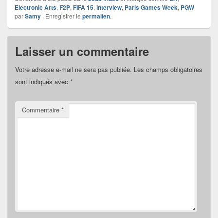
Electronic Arts
,
F2P
,
FIFA 15
,
interview
,
Paris Games Week
,
PGW
par
Samy
. Enregistrer le
permalien
.
Laisser un commentaire
Votre adresse e-mail ne sera pas publiée.
Les champs obligatoires
sont indiqués avec
*
Commentaire
*