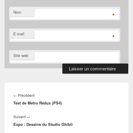
Nom
*
E-mail
*
Site web
Navigation
de
Article
←
Précédent
l’article
Test de Metro Redux (PS4)
précédent :
Article
Suivant
→
Expo : Dessins du Studio Ghibli
suivant :