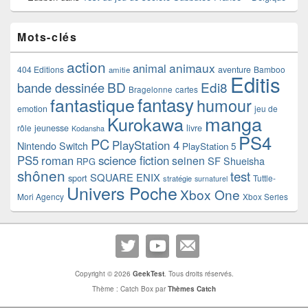
Mots-clés
action
animaux
animal
404 Editions
aventure
Bamboo
amitie
Editis
BD
Edi8
bande dessinée
Bragelonne
cartes
fantasy
fantastique
humour
emotion
jeu de
manga
Kurokawa
rôle
jeunesse
livre
Kodansha
PS4
PC
PlayStation 4
Nintendo Switch
PlayStation 5
PS5
roman
science fiction
seinen
SF
Shueisha
RPG
shônen
test
SQUARE ENIX
sport
Tuttle-
stratégie
surnaturel
Univers Poche
Xbox One
Mori Agency
Xbox Series
Copyright © 2026
GeekTest
. Tous droits réservés.
Thème : Catch Box par
Thèmes Catch