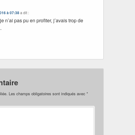
016 à 07:38
a dit :
 n’ai pas pu en profiter, j’avais trop de
.
taire
liée.
Les champs obligatoires sont indiqués avec
*