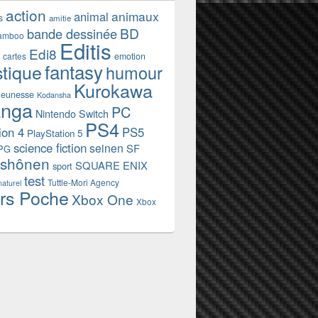
action
animaux
animal
s
amitie
BD
bande dessinée
amboo
Editis
Edi8
emotion
cartes
fantasy
stique
humour
Kurokawa
jeunesse
Kodansha
nga
PC
Nintendo Switch
PS4
ion 4
PS5
PlayStation 5
science fiction
seinen
SF
PG
shônen
SQUARE ENIX
sport
test
Tuttle-Mori Agency
naturel
rs Poche
Xbox One
Xbox