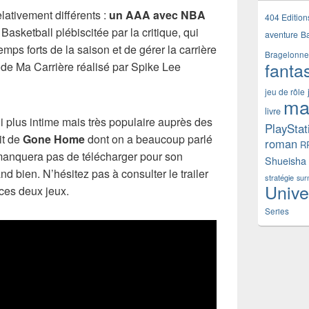
elativement différents :
un AAA avec NBA
404 Edition
e Basketball plébiscitée par la critique, qui
aventure
B
emps forts de la saison et de gérer la carrière
Bragelonne
fanta
de Ma Carrière réalisé par Spike Lee
jeu de rôle
ma
livre
i plus intime mais très populaire auprès des
PlayStat
it de
Gone Home
dont on a beaucoup parlé
roman
R
 manquera pas de télécharger pour son
Shueisha
nd bien. N’hésitez pas à consulter le trailer
stratégie
sur
Unive
ces deux jeux.
Series