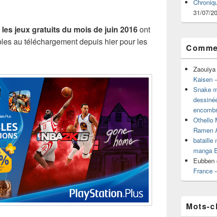
Chroniq
31/07/2
,
les jeux gratuits du mois de juin 2016
ont
bles au téléchargement depuis hier pour les
Commen
Zaouiya
Kaisen –
Snake mu
dessiné
encombr
Othello 
Ramen 
bataille
manga B
Eubben
France 
Mots-c