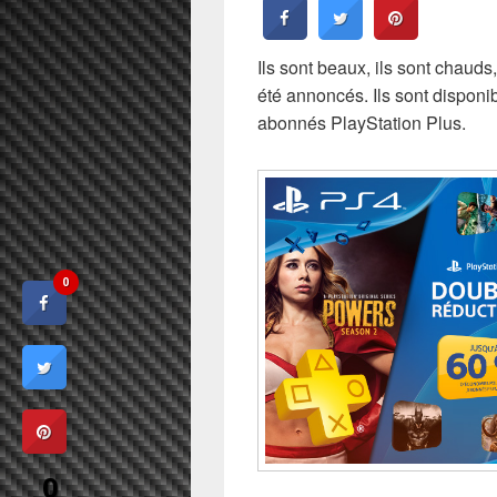
Ils sont beaux, ils sont chauds
été annoncés. Ils sont disponi
abonnés PlayStation Plus.
0
0