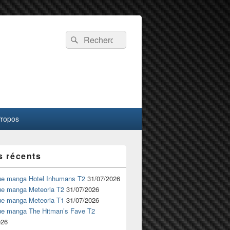
Recherche :
Rechercher
Propos
s récents
ue manga Hotel Inhumans T2
31/07/2026
ue manga Meteoria T2
31/07/2026
ue manga Meteoria T1
31/07/2026
ue manga The Hitman’s Fave T2
026