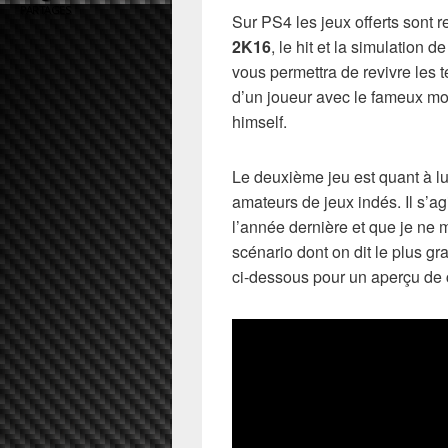
PARTAGES
Sur PS4 les jeux offerts sont r
2K16
, le hit et la simulation d
vous permettra de revivre les t
d’un joueur avec le fameux mo
himself.
Le deuxième jeu est quant à lu
amateurs de jeux indés. Il s’ag
l’année dernière et que je ne
scénario dont on dit le plus gra
ci-dessous pour un aperçu de 