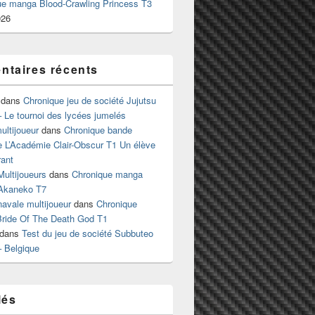
ue manga Blood-Crawling Princess T3
026
taires récents
dans
Chronique jeu de société Jujutsu
 Le tournoi des lycées jumelés
ltijoueur
dans
Chronique bande
e L’Académie Clair-Obscur T1 Un élève
ant
Multijoueurs
dans
Chronique manga
Akaneko T7
 navale multijoueur
dans
Chronique
ride Of The Death God T1
dans
Test du jeu de société Subbuteo
– Belgique
lés