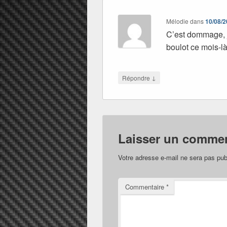
Mélodie
dans
10/08/2
C’est dommage, je
boulot ce mois-là
↓
Répondre
Laisser un commen
Votre adresse e-mail ne sera pas pub
Commentaire
*