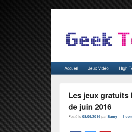
GeekTest
Blog jeux-vidéo et high-tech
Menu
Accueil
Jeux Vidéo
High T
principal
Les jeux gratuits
de juin 2016
Posté le
08/06/2016
par
Samy
—
1 co