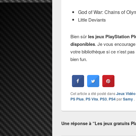
God of War: Chains of Ol
Little Deviants
Bien sûr
les jeux PlayStation P
disponibles
. Je vous encourage 
votre bibliothèque si ce n’est pas
bien fun.
Cet article a été posté dans
Jeux Vidéo
PS Plus
,
PS Vita
,
PS3
,
PS4
par
Samy
.
Une réponse à “Les jeux gratuits Pl