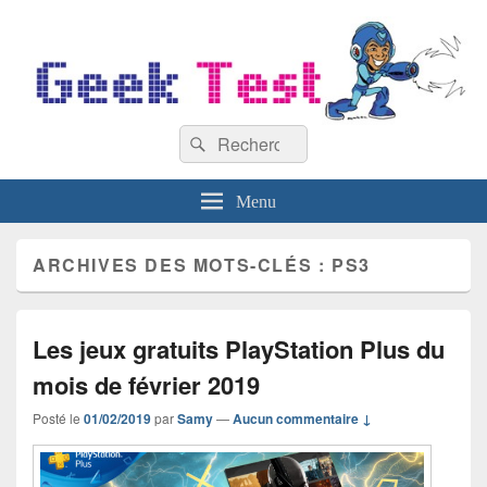
GeekTest
Recherche :
Blog jeux-vidéo et high-tech
Rechercher
Menu
ARCHIVES DES MOTS-CLÉS :
PS3
Les jeux gratuits PlayStation Plus du
mois de février 2019
Posté le
01/02/2019
par
Samy
—
Aucun commentaire ↓