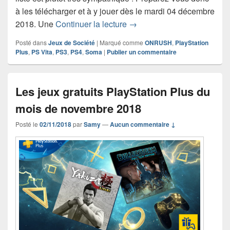
à les télécharger et à y jouer dès le mardi 04 décembre
Les jeux gratuits PlayStat
2018. Une
Continuer la lecture
→
Posté dans
Jeux de Société
|
Marqué comme
ONRUSH
,
PlayStation
Plus
,
PS Vita
,
PS3
,
PS4
,
Soma
|
Publier un commentaire
Les jeux gratuits PlayStation Plus du
mois de novembre 2018
Posté le
02/11/2018
par
Samy
—
Aucun commentaire ↓