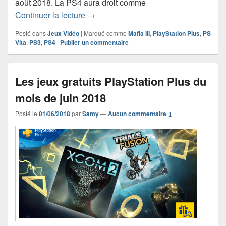
août 2018. La PS4 aura droit comme
Les jeux gratuits PlayStation Plus du 
Continuer la lecture
→
Posté dans
Jeux Vidéo
|
Marqué comme
Mafia III
,
PlayStation Plus
,
PS
Vita
,
PS3
,
PS4
|
Publier un commentaire
Les jeux gratuits PlayStation Plus du
mois de juin 2018
Posté le
01/06/2018
par
Samy
—
Aucun commentaire ↓