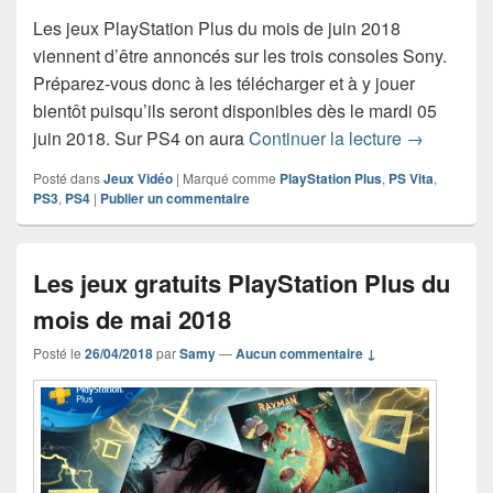
Les jeux PlayStation Plus du mois de juin 2018
viennent d’être annoncés sur les trois consoles Sony.
Préparez-vous donc à les télécharger et à y jouer
bientôt puisqu’ils seront disponibles dès le mardi 05
Les jeux gr
juin 2018. Sur PS4 on aura
Continuer la lecture
→
Posté dans
Jeux Vidéo
|
Marqué comme
PlayStation Plus
,
PS Vita
,
PS3
,
PS4
|
Publier un commentaire
Les jeux gratuits PlayStation Plus du
mois de mai 2018
Posté le
26/04/2018
par
Samy
—
Aucun commentaire ↓