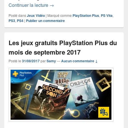
Les jeux gratuits PlayStation Plus du 
Continuer la lecture
→
Posté dans
Jeux Vidéo
|
Marqué comme
PlayStation Plus
,
PS Vita
,
PS3
,
PS4
|
Publier un commentaire
Les jeux gratuits PlayStation Plus du
mois de septembre 2017
Posté le
31/08/2017
par
Samy
—
Aucun commentaire ↓