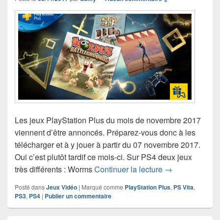
Les jeux PlayStation Plus du mois de novembre 2017
viennent d’être annoncés. Préparez-vous donc à les
télécharger et à y jouer à partir du 07 novembre 2017.
Oui c’est plutôt tardif ce mois-ci. Sur PS4 deux jeux
Les jeux PlaySt
très différents : Worms
Continuer la lecture
→
Posté dans
Jeux Vidéo
|
Marqué comme
PlayStation Plus
,
PS Vita
,
PS3
,
PS4
|
Publier un commentaire