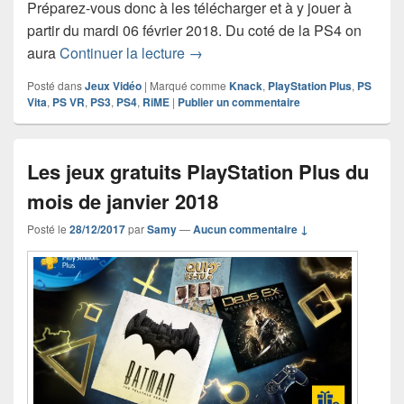
Préparez-vous donc à les télécharger et à y jouer à
partir du mardi 06 février 2018. Du coté de la PS4 on
Les jeux gratuits PlayStation Plus
aura
Continuer la lecture
→
Posté dans
Jeux Vidéo
|
Marqué comme
Knack
,
PlayStation Plus
,
PS
Vita
,
PS VR
,
PS3
,
PS4
,
RiME
|
Publier un commentaire
Les jeux gratuits PlayStation Plus du
mois de janvier 2018
Posté le
28/12/2017
par
Samy
—
Aucun commentaire ↓