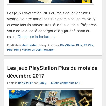
Les jeux PlayStation Plus du mois de janvier 2018
viennent d’être annoncés sur les trois consoles Sony
et cette fois ils arrivent très tôt dans le mois. Préparez-
vous donc à les télécharger et à y jouer à partir du
Les jeux gratuits PlayStation Pl
mardi
Continuer la lecture
→
Posté dans
Jeux Vidéo
|
Marqué comme
PlayStation Plus
,
PS Vita
,
PS3
,
PS4
|
Publier un commentaire
Les jeux PlayStation Plus du mois de
décembre 2017
Posté le
01/12/2017
par
Samy
—
Aucun commentaire ↓