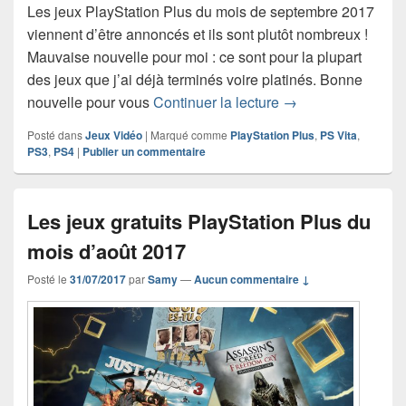
Les jeux PlayStation Plus du mois de septembre 2017
viennent d’être annoncés et ils sont plutôt nombreux !
Mauvaise nouvelle pour moi : ce sont pour la plupart
des jeux que j’ai déjà terminés voire platinés. Bonne
Les jeux gratuits 
nouvelle pour vous
Continuer la lecture
→
Posté dans
Jeux Vidéo
|
Marqué comme
PlayStation Plus
,
PS Vita
,
PS3
,
PS4
|
Publier un commentaire
Les jeux gratuits PlayStation Plus du
mois d’août 2017
Posté le
31/07/2017
par
Samy
—
Aucun commentaire ↓