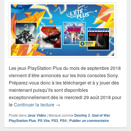
Les jeux PlayStation Plus du mois de septembre 2018
viennent d’être annoncés sur les trois consoles Sony.
Préparez-vous donc à les télécharger et à y jouer dès
maintenant puisqu’ils sont disponibles
exceptionnellement dès le mercredi 29 août 2018 pour
Les jeux gratuits PlayStation Plus 
le
Continuer la lecture
→
Posté dans
Jeux Vidéo
|
Marqué comme
Destiny 2
,
God of War
,
PlayStation Plus
,
PS Vita
,
PS3
,
PS4
|
Publier un commentaire