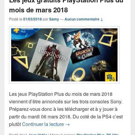
mois de mars 2018
Posté le
01/03/2018
par
Samy
—
Aucun commentaire ↓
Les jeux PlayStation Plus du mois de mars 2018
viennent d’être annoncés sur les trois consoles Sony.
Préparez-vous donc à les télécharger et à y jouer à
partir du mardi 06 mars 2018. Du coté de la PS4 c’est
Les jeux gratuits PlayStation Pl
plutôt
Continuer la lecture
→
Posté dans
Jeux Vidéo
|
Marqué comme
PlayStation Plus
,
PS Vita
,