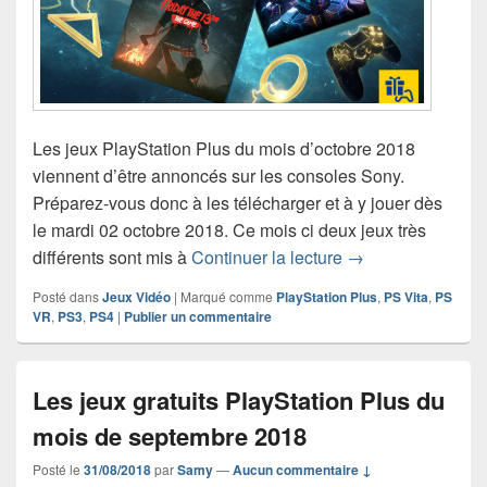
Les jeux PlayStation Plus du mois d’octobre 2018
viennent d’être annoncés sur les consoles Sony.
Préparez-vous donc à les télécharger et à y jouer dès
le mardi 02 octobre 2018. Ce mois ci deux jeux très
Les jeux gratuits 
différents sont mis à
Continuer la lecture
→
Posté dans
Jeux Vidéo
|
Marqué comme
PlayStation Plus
,
PS Vita
,
PS
VR
,
PS3
,
PS4
|
Publier un commentaire
Les jeux gratuits PlayStation Plus du
mois de septembre 2018
Posté le
31/08/2018
par
Samy
—
Aucun commentaire ↓