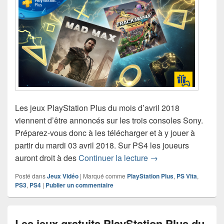
Les jeux PlayStation Plus du mois d’avril 2018
viennent d’être annoncés sur les trois consoles Sony.
Préparez-vous donc à les télécharger et à y jouer à
partir du mardi 03 avril 2018. Sur PS4 les joueurs
Les jeux gratuits Pla
auront droit à des
Continuer la lecture
→
Posté dans
Jeux Vidéo
|
Marqué comme
PlayStation Plus
,
PS Vita
,
PS3
,
PS4
|
Publier un commentaire
Les jeux gratuits PlayStation Plus du