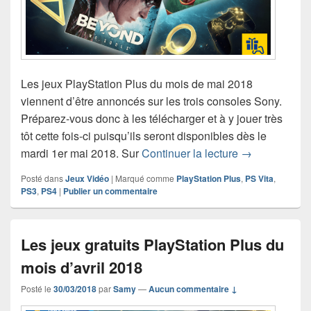
Les jeux PlayStation Plus du mois de mai 2018
viennent d’être annoncés sur les trois consoles Sony.
Préparez-vous donc à les télécharger et à y jouer très
tôt cette fois-ci puisqu’ils seront disponibles dès le
Les jeux gratu
mardi 1er mai 2018. Sur
Continuer la lecture
→
Posté dans
Jeux Vidéo
|
Marqué comme
PlayStation Plus
,
PS Vita
,
PS3
,
PS4
|
Publier un commentaire
Les jeux gratuits PlayStation Plus du
mois d’avril 2018
Posté le
30/03/2018
par
Samy
—
Aucun commentaire ↓