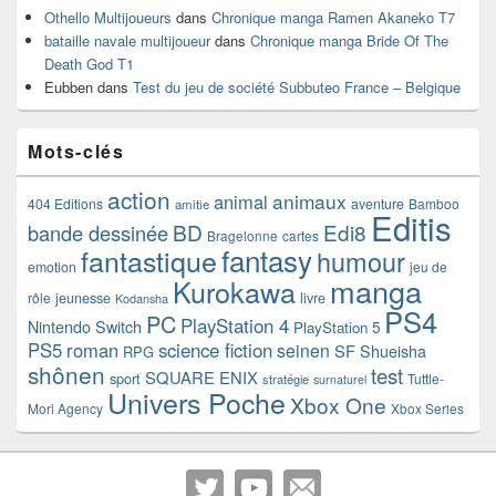
Othello Multijoueurs
dans
Chronique manga Ramen Akaneko T7
bataille navale multijoueur
dans
Chronique manga Bride Of The
Death God T1
Eubben
dans
Test du jeu de société Subbuteo France – Belgique
Mots-clés
action
animaux
animal
404 Editions
aventure
Bamboo
amitie
Editis
BD
Edi8
bande dessinée
Bragelonne
cartes
fantasy
fantastique
humour
emotion
jeu de
manga
Kurokawa
rôle
jeunesse
livre
Kodansha
PS4
PC
PlayStation 4
Nintendo Switch
PlayStation 5
PS5
roman
science fiction
seinen
SF
Shueisha
RPG
shônen
test
SQUARE ENIX
sport
Tuttle-
stratégie
surnaturel
Univers Poche
Xbox One
Mori Agency
Xbox Series