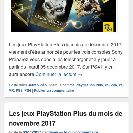
Les jeux PlayStation Plus du mois de décembre 2017
viennent d’être annoncés pour les trois consoles Sony.
Préparez-vous donc à les télécharger et à y jouer à
partir du mardi 05 décembre 2017. Sur PS4 il y en
Les jeux PlayStation Plu
aura encore
Continuer la lecture
→
Posté dans
Jeux Vidéo
|
Marqué comme
PlayStation Plus
,
PS Vita
,
PS
VR
,
PS3
,
PS4
|
Publier un commentaire
Les jeux PlayStation Plus du mois de
novembre 2017
Posté le
03/11/2017
par
Samy
—
Aucun commentaire ↓