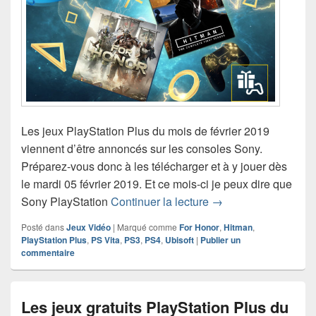
Les jeux PlayStation Plus du mois de février 2019
viennent d’être annoncés sur les consoles Sony.
Préparez-vous donc à les télécharger et à y jouer dès
le mardi 05 février 2019. Et ce mois-ci je peux dire que
Les jeux gratuits Pla
Sony PlayStation
Continuer la lecture
→
Posté dans
Jeux Vidéo
|
Marqué comme
For Honor
,
Hitman
,
PlayStation Plus
,
PS Vita
,
PS3
,
PS4
,
Ubisoft
|
Publier un
commentaire
Les jeux gratuits PlayStation Plus du