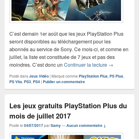
C’est demain 1er août que les jeux PlayStation Plus
seront disponibles au téléchargement pour les
abonnés au service de Sony. Ce mois-ci, et comme en
juillet, la liste est constituée de 7 jeux et pas des
Les jeux grat
moindres. C’est donc un
Continuer la lecture
→
Posté dans
Jeux Vidéo
|
Marqué comme
PlayStation Plus
,
PS Plus
,
PS Vita
,
PS3
,
PS4
|
Publier un commentaire
Les jeux gratuits PlayStation Plus du
mois de juillet 2017
Posté le
04/07/2017
par
Samy
—
Aucun commentaire ↓