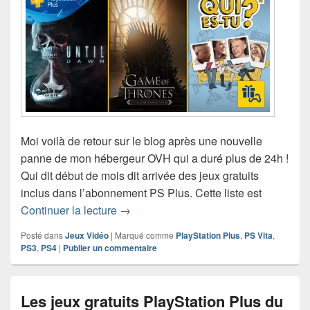
Moi voilà de retour sur le blog après une nouvelle
panne de mon hébergeur OVH qui a duré plus de 24h !
Qui dit début de mois dit arrivée des jeux gratuits
inclus dans l’abonnement PS Plus. Cette liste est
Les jeux gratuits PlayStation Plus du m
Continuer la lecture
→
Posté dans
Jeux Vidéo
|
Marqué comme
PlayStation Plus
,
PS Vita
,
PS3
,
PS4
|
Publier un commentaire
Les jeux gratuits PlayStation Plus du