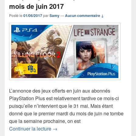
mois de juin 2017
Posté le
01/06/2017
par
Samy
—
Aucun commentaire ↓
L’annonce des jeux offerts en juin aux abonnés
PlayStation Plus est relativement tardive ce mois-ci
puisqu’elle n’intervient que le 31 mai. Mais étant
donné que le premier mardi du mois de juin ne tombe
que la semaine prochaine, on est
Les jeux gratuits PlayStation Plus du 
Continuer la lecture
→