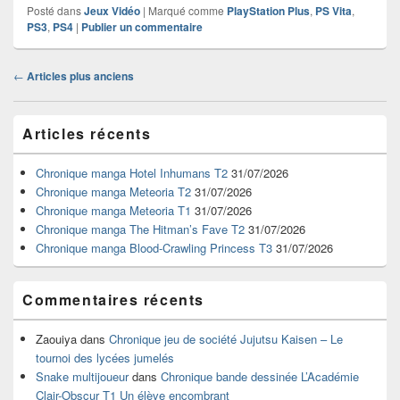
Posté dans
Jeux Vidéo
|
Marqué comme
PlayStation Plus
,
PS Vita
,
PS3
,
PS4
|
Publier un commentaire
Navigation
←
Articles plus anciens
dans
les
Zone
articles
Articles récents
principale
de
widget
Chronique manga Hotel Inhumans T2
31/07/2026
pour
Chronique manga Meteoria T2
31/07/2026
la
Chronique manga Meteoria T1
31/07/2026
barre
Chronique manga The Hitman’s Fave T2
31/07/2026
latérale
Chronique manga Blood-Crawling Princess T3
31/07/2026
Commentaires récents
Zaouiya
dans
Chronique jeu de société Jujutsu Kaisen – Le
tournoi des lycées jumelés
Snake multijoueur
dans
Chronique bande dessinée L’Académie
Clair-Obscur T1 Un élève encombrant