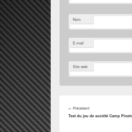
Nom
E-mail
Site web
Navigation
de
Article
←
Précédent
l’article
Test du jeu de société Camp Pinet
précédent :