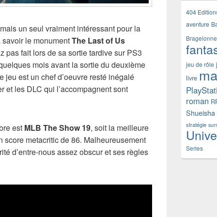
404 Edition
aventure
B
mais un seul vraiment intéressant pour la
Bragelonne
 à savoir le monument
The Last of Us
fanta
ez pas fait lors de sa sortie tardive sur PS3
 quelques mois avant la sortie du deuxième
jeu de rôle
ma
e jeu est un chef d’oeuvre resté inégalé
livre
er et les DLC qui l’accompagnent sont
PlayStat
roman
R
Shueisha
stratégie
sur
bre est
MLB The Show 19
, soit la meilleure
Unive
n score metacritic de 86. Malheureusement
Series
ité d’entre-nous assez obscur et ses règles