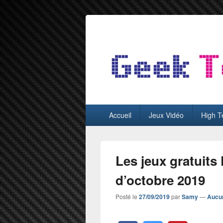
GeekTest
Blog jeux-vidéo et high-tech
Menu
Accueil
Jeux Vidéo
High T
principal
Les jeux gratuits
d’octobre 2019
Posté le
27/09/2019
par
Samy
—
Aucu