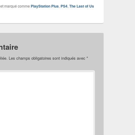
et marqué comme
PlayStation Plus
,
PS4
,
The Last of Us
taire
liée.
Les champs obligatoires sont indiqués avec
*