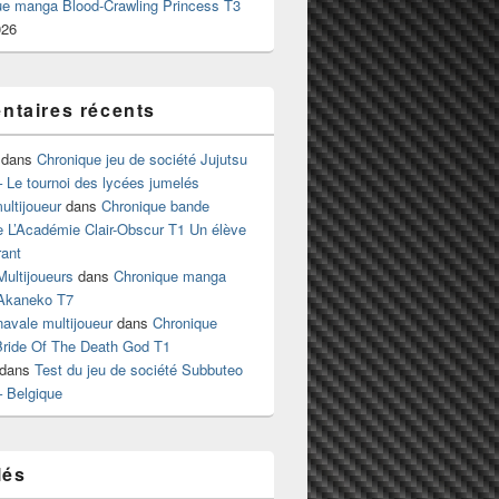
ue manga Blood-Crawling Princess T3
026
taires récents
dans
Chronique jeu de société Jujutsu
 Le tournoi des lycées jumelés
ltijoueur
dans
Chronique bande
e L’Académie Clair-Obscur T1 Un élève
ant
Multijoueurs
dans
Chronique manga
Akaneko T7
 navale multijoueur
dans
Chronique
ride Of The Death God T1
dans
Test du jeu de société Subbuteo
– Belgique
lés