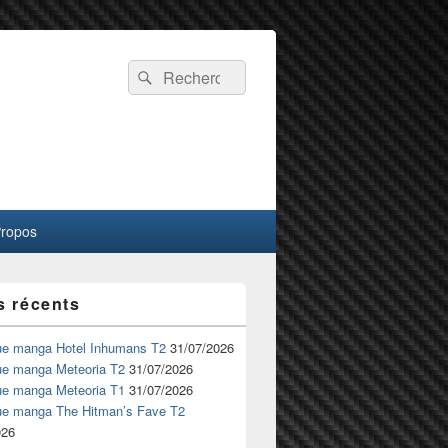
Recherche :
Rechercher
Propos
s récents
ue manga Hotel Inhumans T2
31/07/2026
ue manga Meteoria T2
31/07/2026
ue manga Meteoria T1
31/07/2026
ue manga The Hitman’s Fave T2
026