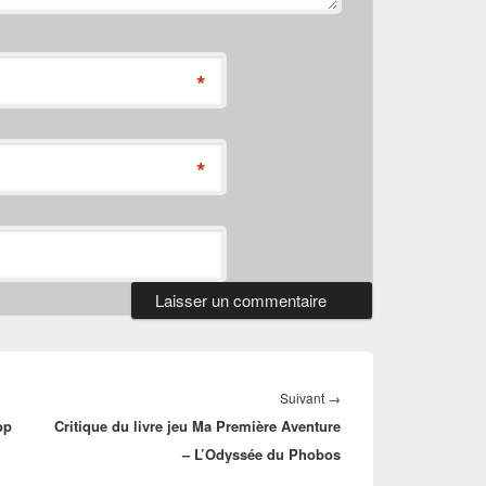
*
*
Article
Suivant
→
op
Critique du livre jeu Ma Première Aventure
suivant :
– L’Odyssée du Phobos