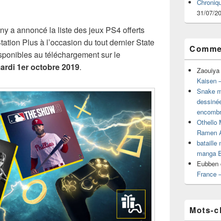
Chroniq
31/07/2
y a annoncé la liste des jeux PS4 offerts
tion Plus à l’occasion du tout dernier State
Commen
isponibles au téléchargement sur le
ardi 1er octobre 2019
.
Zaouiya
Kaisen –
Snake mu
dessiné
encombr
Othello 
Ramen 
bataille
manga B
Eubben
France 
Mots-c