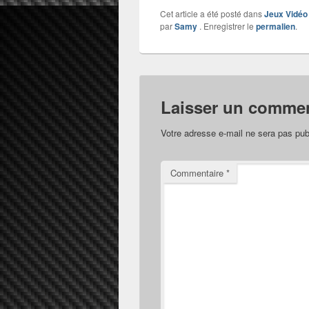
Cet article a été posté dans
Jeux Vidéo
par
Samy
. Enregistrer le
permalien
.
Laisser un commen
Votre adresse e-mail ne sera pas pub
Commentaire
*