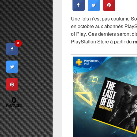
Une fois n’est pas coutume Son
en octobre aux abonnés PlaySta
of Play. Ces derniers seront d
PlayStation Store à partir du
m
0
0
PARTAGES