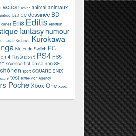
action
animaux
animal
s
amitie
BD
bande dessinée
amboo
Editis
Edi8
emotion
cartes
fantasy
stique
humour
Kurokawa
jeunesse
Kodansha
nga
PC
Nintendo Switch
PS4
ion 4
PS5
PlayStation 5
science fiction
seinen
SF
PG
shônen
SQUARE ENIX
sport
test
Tuttle-Mori Agency
naturel
rs Poche
Xbox One
Xbox