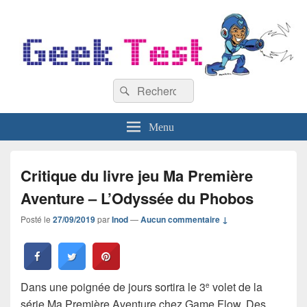
GeekTest
Recherche :
Blog jeux-vidéo et high-tech
Rechercher
Menu
Critique du livre jeu Ma Première
Aventure – L’Odyssée du Phobos
Posté le
27/09/2019
par
Inod
—
Aucun commentaire ↓
Dans une poignée de jours sortira le 3
volet de la
e
série Ma Première Aventure chez Game Flow. Des