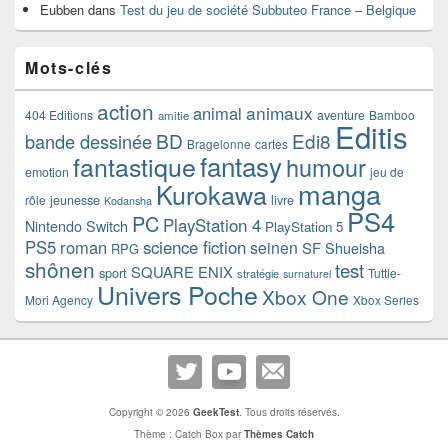
Eubben
dans
Test du jeu de société Subbuteo France – Belgique
Mots-clés
action
animaux
animal
404 Editions
aventure
Bamboo
amitie
Editis
BD
Edi8
bande dessinée
Bragelonne
cartes
fantasy
fantastique
humour
emotion
jeu de
manga
Kurokawa
rôle
jeunesse
livre
Kodansha
PS4
PC
PlayStation 4
Nintendo Switch
PlayStation 5
PS5
roman
science fiction
seinen
SF
Shueisha
RPG
shônen
test
SQUARE ENIX
sport
Tuttle-
stratégie
surnaturel
Univers Poche
Xbox One
Mori Agency
Xbox Series
Copyright © 2026
GeekTest
. Tous droits réservés.
Thème : Catch Box par
Thèmes Catch