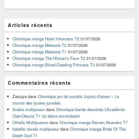
Zone
Articles récents
principale
de
widget
Chronique manga Hotel Inhumans T2
31/07/2026
pour
Chronique manga Meteoria T2
31/07/2026
la
Chronique manga Meteoria T1
31/07/2026
barre
Chronique manga The Hitman’s Fave T2
31/07/2026
latérale
Chronique manga Blood-Crawling Princess T3
31/07/2026
Commentaires récents
Zaouiya
dans
Chronique jeu de société Jujutsu Kaisen – Le
tournoi des lycées jumelés
Snake multijoueur
dans
Chronique bande dessinée L’Académie
Clair-Obscur T1 Un élève encombrant
Othello Multijoueurs
dans
Chronique manga Ramen Akaneko T7
bataille navale multijoueur
dans
Chronique manga Bride Of The
Death God T1