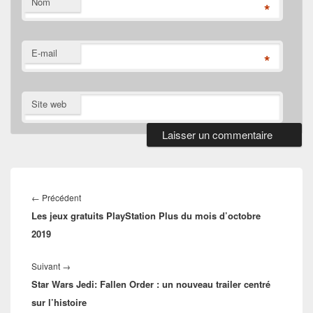
Nom
*
E-mail
*
Site web
Navigation
de
Article
←
Précédent
l’article
Les jeux gratuits PlayStation Plus du mois d’octobre
précédent :
2019
Article
Suivant
→
Star Wars Jedi: Fallen Order : un nouveau trailer centré
suivant :
sur l’histoire