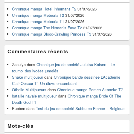
de
widget
Chronique manga Hotel Inhumans T2
31/07/2026
pour
Chronique manga Meteoria T2
31/07/2026
la
Chronique manga Meteoria T1
31/07/2026
barre
Chronique manga The Hitman’s Fave T2
31/07/2026
latérale
Chronique manga Blood-Crawling Princess T3
31/07/2026
Commentaires récents
Zaouiya
dans
Chronique jeu de société Jujutsu Kaisen – Le
tournoi des lycées jumelés
Snake multijoueur
dans
Chronique bande dessinée L’Académie
Clair-Obscur T1 Un élève encombrant
Othello Multijoueurs
dans
Chronique manga Ramen Akaneko T7
bataille navale multijoueur
dans
Chronique manga Bride Of The
Death God T1
Eubben
dans
Test du jeu de société Subbuteo France – Belgique
Mots-clés