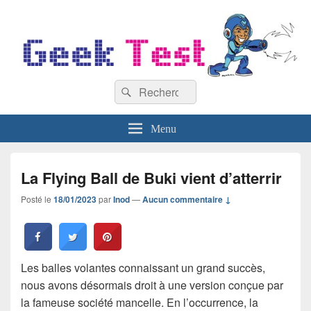
GeekTest
Recherche :
Blog jeux-vidéo et high-tech
Rechercher
Menu
La Flying Ball de Buki vient d’atterrir
Posté le
18/01/2023
par
Inod
—
Aucun commentaire ↓
Les balles volantes connaissant un grand succès,
nous avons désormais droit à une version conçue par
la fameuse société mancelle. En l’occurrence, la