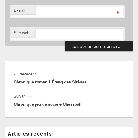
E-mail
*
Site web
Navigation
de
Article
←
Précédent
l’article
Chronique roman L’Étang des Sirènes
précédent :
Article
Suivant
→
Chronique jeu de société Chessball
suivant :
Zone
Articles récents
principale