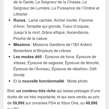
de la Garde, Le Seigneur de la Chasse, Le
Seigneur de Lumière, La Puissance de l’Ombre et
Lithariel
Runes
: Lame cachée, Archer mortel, Flamme
d’Anor, Tempête qui gronde, Tueur d’orques,
Jusqu’à la mort, Grâce elfique, Ascendance,
Proche de la nature
Missions
: Missions Gardiens de l’Œil Ardent,
Berserkers et Broyeurs de crânes
Les modes défi
: Épreuve de force, Épreuve de
vitesse, Épreuve de sagesse, Épreuve de férocité,
Épreuve de l’Anneau, Épreuve de rébellion, Défi
illimité
Et la
nouvelle fonctionnalité
: Mode photo
Bref,
un contenu très riche
qui laisse présager d’une
durée de vie très importante, et qui sera vendu au prix
de
59,99€
sur consoles PS4 et Xbox One, ou
49,99€
sur PC.