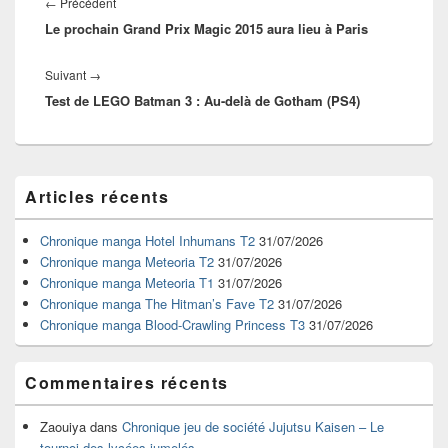
de
Article
←
Précédent
l’article
Le prochain Grand Prix Magic 2015 aura lieu à Paris
précédent :
Article
Suivant
→
Test de LEGO Batman 3 : Au-delà de Gotham (PS4)
suivant :
Zone
Articles récents
principale
de
widget
Chronique manga Hotel Inhumans T2
31/07/2026
pour
Chronique manga Meteoria T2
31/07/2026
la
Chronique manga Meteoria T1
31/07/2026
barre
Chronique manga The Hitman’s Fave T2
31/07/2026
latérale
Chronique manga Blood-Crawling Princess T3
31/07/2026
Commentaires récents
Zaouiya
dans
Chronique jeu de société Jujutsu Kaisen – Le
tournoi des lycées jumelés