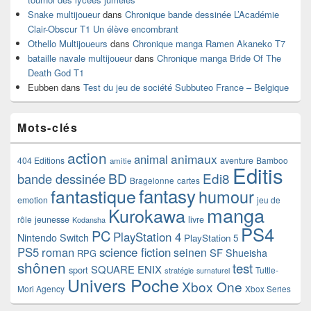
Snake multijoueur
dans
Chronique bande dessinée L’Académie
Clair-Obscur T1 Un élève encombrant
Othello Multijoueurs
dans
Chronique manga Ramen Akaneko T7
bataille navale multijoueur
dans
Chronique manga Bride Of The
Death God T1
Eubben
dans
Test du jeu de société Subbuteo France – Belgique
Mots-clés
action
animaux
animal
404 Editions
aventure
Bamboo
amitie
Editis
BD
Edi8
bande dessinée
Bragelonne
cartes
fantasy
fantastique
humour
emotion
jeu de
manga
Kurokawa
rôle
jeunesse
livre
Kodansha
PS4
PC
PlayStation 4
Nintendo Switch
PlayStation 5
PS5
roman
science fiction
seinen
SF
Shueisha
RPG
shônen
test
SQUARE ENIX
sport
Tuttle-
stratégie
surnaturel
Univers Poche
Xbox One
Mori Agency
Xbox Series