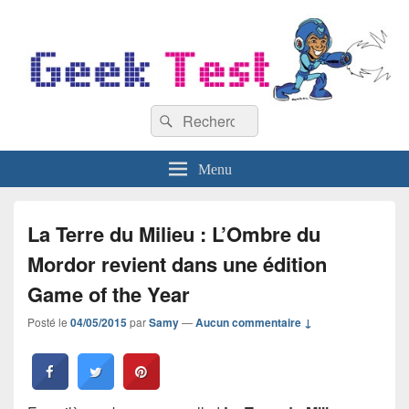
GeekTest
Recherche :
Blog jeux-vidéo et high-tech
Rechercher
Menu
La Terre du Milieu : L’Ombre du
Mordor revient dans une édition
Game of the Year
Posté le
04/05/2015
par
Samy
—
Aucun commentaire ↓