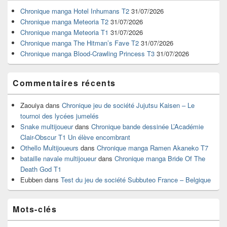
de
widget
Chronique manga Hotel Inhumans T2
31/07/2026
pour
Chronique manga Meteoria T2
31/07/2026
la
Chronique manga Meteoria T1
31/07/2026
barre
Chronique manga The Hitman’s Fave T2
31/07/2026
latérale
Chronique manga Blood-Crawling Princess T3
31/07/2026
Commentaires récents
Zaouiya
dans
Chronique jeu de société Jujutsu Kaisen – Le
tournoi des lycées jumelés
Snake multijoueur
dans
Chronique bande dessinée L’Académie
Clair-Obscur T1 Un élève encombrant
Othello Multijoueurs
dans
Chronique manga Ramen Akaneko T7
bataille navale multijoueur
dans
Chronique manga Bride Of The
Death God T1
Eubben
dans
Test du jeu de société Subbuteo France – Belgique
Mots-clés