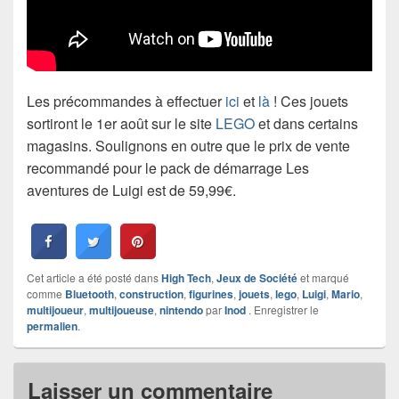
Les précommandes à effectuer
ici
et
là
! Ces jouets
sortiront le 1er août sur le site
LEGO
et dans certains
magasins. Soulignons en outre que le prix de vente
recommandé pour le pack de démarrage Les
aventures de Luigi est de 59,99€.
Cet article a été posté dans
High Tech
,
Jeux de Société
et marqué
comme
Bluetooth
,
construction
,
figurines
,
jouets
,
lego
,
Luigi
,
Mario
,
multijoueur
,
multijoueuse
,
nintendo
par
Inod
. Enregistrer le
permalien
.
Laisser un commentaire