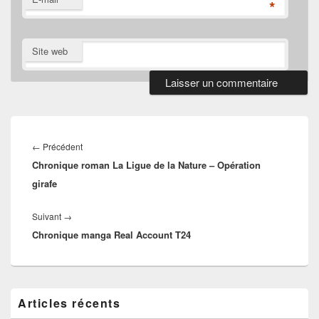
*
Site web
Navigation
de
Article
←
Précédent
l’article
Chronique roman La Ligue de la Nature – Opération
précédent :
girafe
Article
Suivant
→
Chronique manga Real Account T24
suivant :
Zone
Articles récents
principale