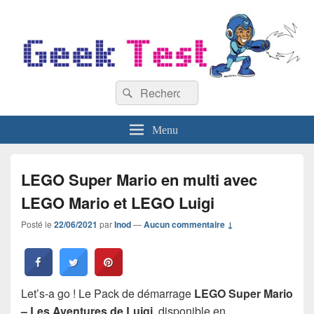
GeekTest
Recherche :
Blog jeux-vidéo et high-tech
Rechercher
Menu
LEGO Super Mario en multi avec
LEGO Mario et LEGO Luigi
Posté le
22/06/2021
par
Inod
—
Aucun commentaire ↓
Let’s-a go ! Le Pack de démarrage
LEGO Super Mario
– Les Aventures de Luigi
, disponible en