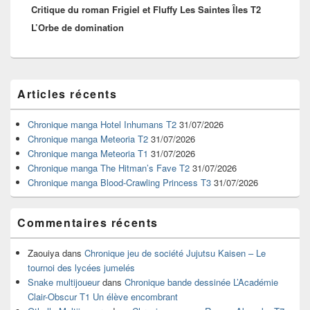
Critique du roman Frigiel et Fluffy Les Saintes Îles T2
suivant :
L’Orbe de domination
Zone
Articles récents
principale
de
widget
Chronique manga Hotel Inhumans T2
31/07/2026
pour
Chronique manga Meteoria T2
31/07/2026
la
Chronique manga Meteoria T1
31/07/2026
barre
Chronique manga The Hitman’s Fave T2
31/07/2026
latérale
Chronique manga Blood-Crawling Princess T3
31/07/2026
Commentaires récents
Zaouiya
dans
Chronique jeu de société Jujutsu Kaisen – Le
tournoi des lycées jumelés
Snake multijoueur
dans
Chronique bande dessinée L’Académie
Clair-Obscur T1 Un élève encombrant