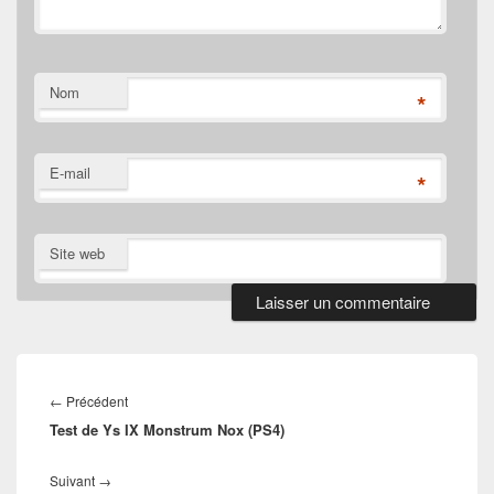
Nom
*
E-mail
*
Site web
Navigation
de
Article
←
Précédent
l’article
Test de Ys IX Monstrum Nox (PS4)
précédent :
Article
Suivant
→