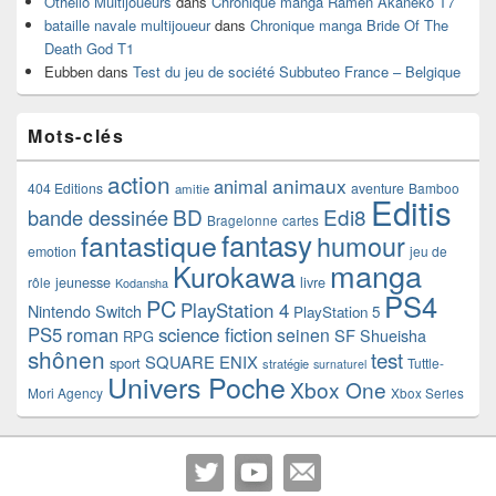
Othello Multijoueurs
dans
Chronique manga Ramen Akaneko T7
bataille navale multijoueur
dans
Chronique manga Bride Of The
Death God T1
Eubben
dans
Test du jeu de société Subbuteo France – Belgique
Mots-clés
action
animaux
animal
404 Editions
aventure
Bamboo
amitie
Editis
BD
Edi8
bande dessinée
Bragelonne
cartes
fantasy
fantastique
humour
emotion
jeu de
manga
Kurokawa
rôle
jeunesse
livre
Kodansha
PS4
PC
PlayStation 4
Nintendo Switch
PlayStation 5
PS5
roman
science fiction
seinen
SF
Shueisha
RPG
shônen
test
SQUARE ENIX
sport
Tuttle-
stratégie
surnaturel
Univers Poche
Xbox One
Mori Agency
Xbox Series