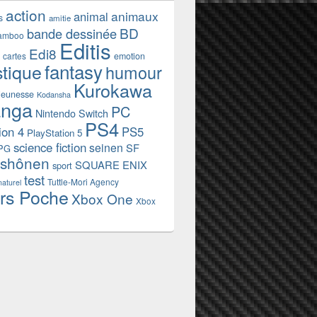
action
animaux
animal
s
amitie
BD
bande dessinée
amboo
Editis
Edi8
emotion
cartes
fantasy
stique
humour
Kurokawa
jeunesse
Kodansha
nga
PC
Nintendo Switch
PS4
ion 4
PS5
PlayStation 5
science fiction
seinen
SF
PG
shônen
SQUARE ENIX
sport
test
Tuttle-Mori Agency
naturel
rs Poche
Xbox One
Xbox