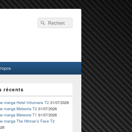
Recherche :
Rechercher
Propos
s récents
ue manga Hotel Inhumans T2
31/07/2026
ue manga Meteoria T2
31/07/2026
ue manga Meteoria T1
31/07/2026
ue manga The Hitman’s Fave T2
026