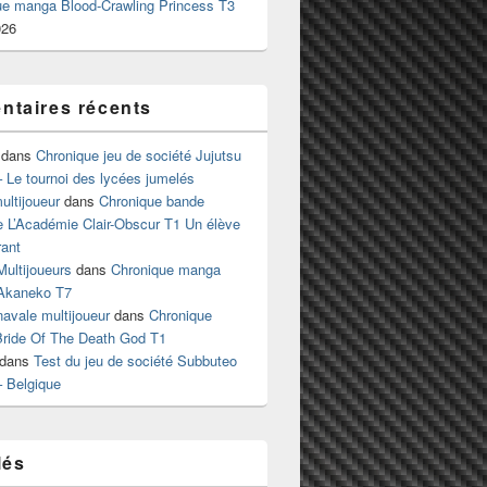
ue manga Blood-Crawling Princess T3
026
taires récents
dans
Chronique jeu de société Jujutsu
 Le tournoi des lycées jumelés
ltijoueur
dans
Chronique bande
e L’Académie Clair-Obscur T1 Un élève
ant
Multijoueurs
dans
Chronique manga
Akaneko T7
 navale multijoueur
dans
Chronique
ride Of The Death God T1
dans
Test du jeu de société Subbuteo
– Belgique
lés