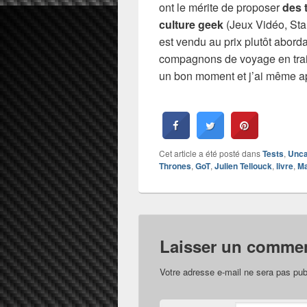
ont le mérite de proposer
des 
culture geek
(Jeux Vidéo, Sta
est vendu au prix plutôt abor
compagnons de voyage en trai
un bon moment et j’ai même a
Cet article a été posté dans
Tests
,
Unca
Thrones
,
GoT
,
Julien Tellouck
,
livre
,
Ma
Laisser un commen
Votre adresse e-mail ne sera pas pub