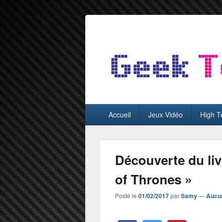
GeekTest
Blog jeux-vidéo et high-tech
Menu
Accueil
Jeux Vidéo
High T
principal
Découverte du li
of Thrones »
Posté le
01/02/2017
par
Samy
—
Aucu