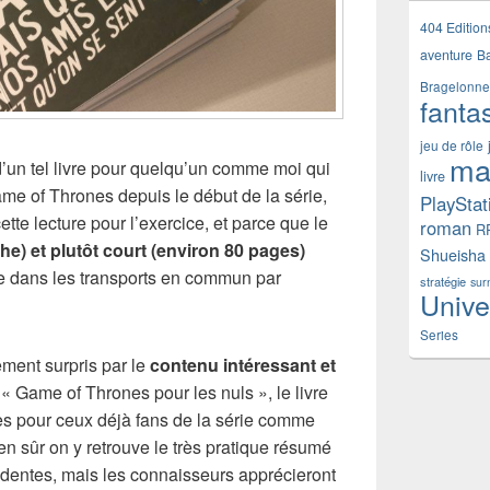
404 Edition
aventure
B
Bragelonne
fanta
jeu de rôle
ma
 d’un tel livre pour quelqu’un comme moi qui
livre
e of Thrones depuis le début de la série,
PlayStat
ette lecture pour l’exercice, et parce que le
roman
R
he) et plutôt court (environ 80 pages)
Shueisha
ure dans les transports en commun par
stratégie
sur
Unive
Series
ement surpris par le
contenu intéressant et
 « Game of Thrones pour les nuls », le livre
s pour ceux déjà fans de la série comme
ien sûr on y retrouve le très pratique résumé
édentes, mais les connaisseurs apprécieront