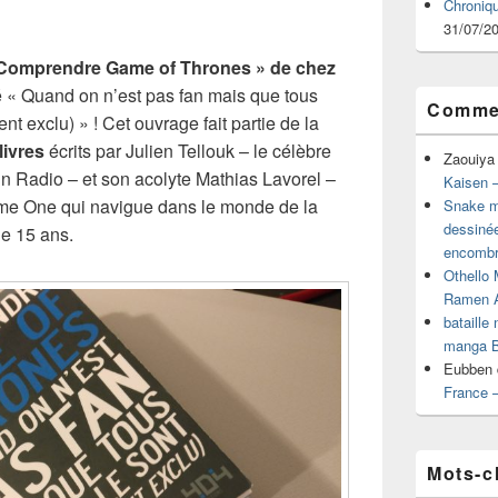
Chroniq
31/07/2
Comprendre Game of Thrones » de chez
tré « Quand on n’est pas fan mais que tous
Commen
nt exclu) » ! Cet ouvrage fait partie de la
livres
écrits par Julien Tellouk – le célèbre
Zaouiya
 Radio – et son acolyte Mathias Lavorel –
Kaisen –
me One qui navigue dans le monde de la
Snake mu
dessiné
de 15 ans.
encombr
Othello 
Ramen 
bataille
manga B
Eubben
France 
Mots-c