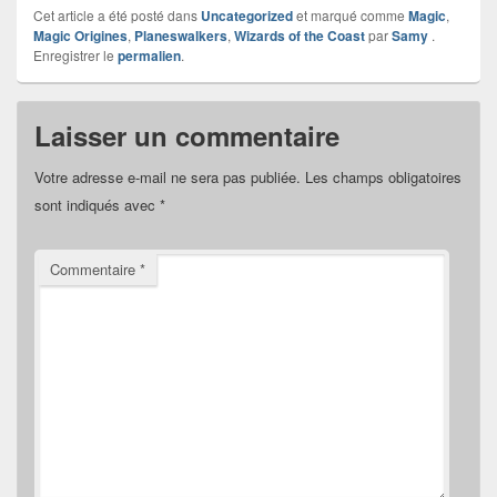
Cet article a été posté dans
Uncategorized
et marqué comme
Magic
,
Magic Origines
,
Planeswalkers
,
Wizards of the Coast
par
Samy
.
Enregistrer le
permalien
.
Laisser un commentaire
Votre adresse e-mail ne sera pas publiée.
Les champs obligatoires
sont indiqués avec
*
Commentaire
*