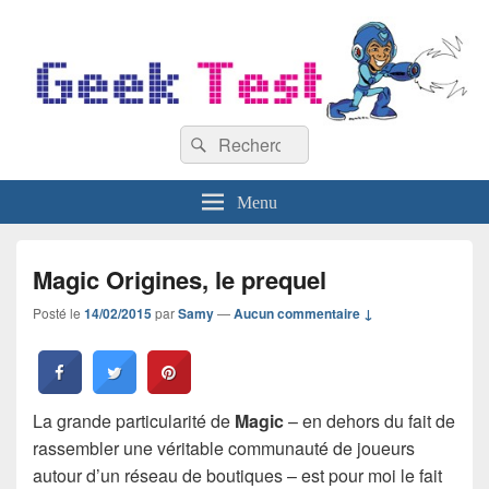
GeekTest
Recherche :
Blog jeux-vidéo et high-tech
Rechercher
Menu
Magic Origines, le prequel
Posté le
14/02/2015
par
Samy
—
Aucun commentaire ↓
La grande particularité de
Magic
– en dehors du fait de
rassembler une véritable communauté de joueurs
autour d’un réseau de boutiques – est pour moi le fait