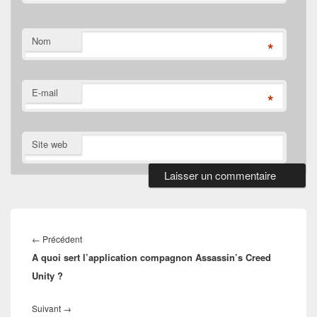
Nom
*
E-mail
*
Site web
Navigation
de
Article
←
Précédent
l’article
A quoi sert l’application compagnon Assassin’s Creed
précédent :
Unity ?
Article
Suivant
→