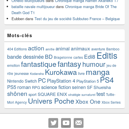
Othello Multijoueurs
dans
Chronique manga Ramen Akaneko T7
bataille navale multijoueur
dans
Chronique manga Bride Of The
Death God T1
Eubben
dans
Test du jeu de société Subbuteo France – Belgique
Mots-clés
action
animaux
animal
404 Editions
aventure
Bamboo
amitie
Editis
BD
Edi8
bande dessinée
Bragelonne
cartes
fantasy
fantastique
humour
emotion
jeu de
manga
Kurokawa
rôle
jeunesse
livre
Kodansha
PS4
PC
PlayStation 4
Nintendo Switch
PlayStation 5
PS5
roman
science fiction
seinen
SF
Shueisha
RPG
shônen
test
SQUARE ENIX
sport
Tuttle-
stratégie
surnaturel
Univers Poche
Xbox One
Mori Agency
Xbox Series