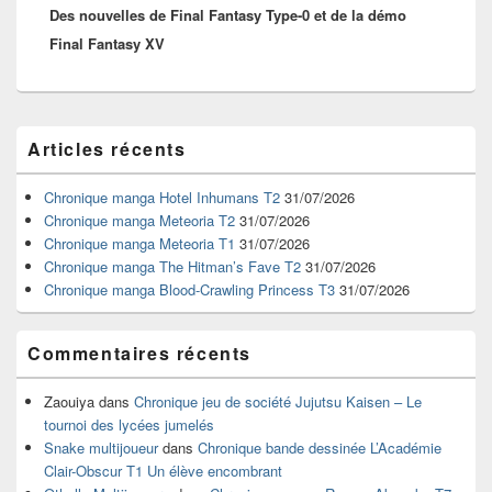
Des nouvelles de Final Fantasy Type-0 et de la démo
suivant :
Final Fantasy XV
Zone
Articles récents
principale
de
widget
Chronique manga Hotel Inhumans T2
31/07/2026
pour
Chronique manga Meteoria T2
31/07/2026
la
Chronique manga Meteoria T1
31/07/2026
barre
Chronique manga The Hitman’s Fave T2
31/07/2026
latérale
Chronique manga Blood-Crawling Princess T3
31/07/2026
Commentaires récents
Zaouiya
dans
Chronique jeu de société Jujutsu Kaisen – Le
tournoi des lycées jumelés
Snake multijoueur
dans
Chronique bande dessinée L’Académie
Clair-Obscur T1 Un élève encombrant